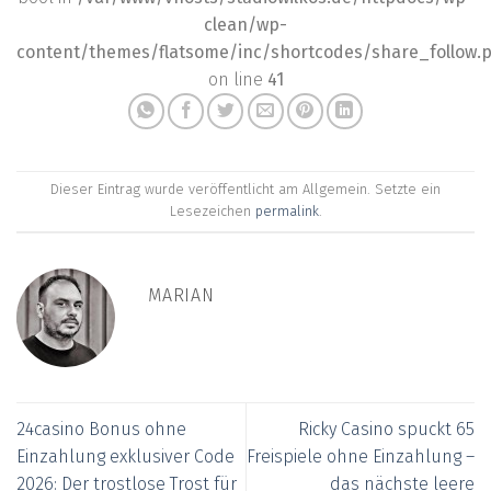
clean/wp-
content/themes/flatsome/inc/shortcodes/share_follow.
on line
41
Dieser Eintrag wurde veröffentlicht am Allgemein. Setzte ein
Lesezeichen
permalink
.
MARIAN
24casino Bonus ohne
Ricky Casino spuckt 65
Einzahlung exklusiver Code
Freispiele ohne Einzahlung –
2026: Der trostlose Trost für
das nächste leere