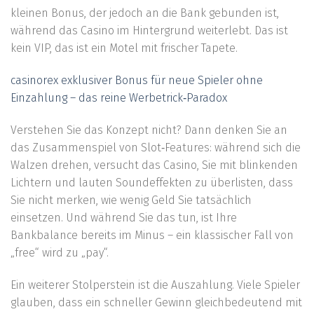
kleinen Bonus, der jedoch an die Bank gebunden ist,
während das Casino im Hintergrund weiterlebt. Das ist
kein VIP, das ist ein Motel mit frischer Tapete.
casinorex exklusiver Bonus für neue Spieler ohne
Einzahlung – das reine Werbetrick‑Paradox
Verstehen Sie das Konzept nicht? Dann denken Sie an
das Zusammenspiel von Slot‑Features: während sich die
Walzen drehen, versucht das Casino, Sie mit blinkenden
Lichtern und lauten Soundeffekten zu überlisten, dass
Sie nicht merken, wie wenig Geld Sie tatsächlich
einsetzen. Und während Sie das tun, ist Ihre
Bankbalance bereits im Minus – ein klassischer Fall von
„free“ wird zu „pay“.
Ein weiterer Stolperstein ist die Auszahlung. Viele Spieler
glauben, dass ein schneller Gewinn gleichbedeutend mit