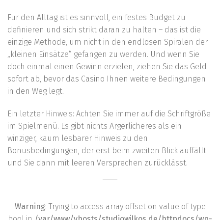
Für den Alltag ist es sinnvoll, ein festes Budget zu
definieren und sich strikt daran zu halten – das ist die
einzige Methode, um nicht in den endlosen Spiralen der
„kleinen Einsätze“ gefangen zu werden. Und wenn Sie
doch einmal einen Gewinn erzielen, ziehen Sie das Geld
sofort ab, bevor das Casino Ihnen weitere Bedingungen
in den Weg legt.
Ein letzter Hinweis: Achten Sie immer auf die Schriftgröße
im Spielmenü. Es gibt nichts Ärgerlicheres als ein
winziger, kaum lesbarer Hinweis zu den
Bonusbedingungen, der erst beim zweiten Blick auffällt
und Sie dann mit leeren Versprechen zurücklässt.
Warning
: Trying to access array offset on value of type
bool in
/var/www/vhosts/studiowilkos.de/httpdocs/wp-