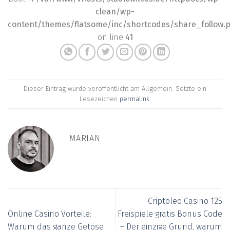
clean/wp-
content/themes/flatsome/inc/shortcodes/share_follow.
on line
41
Dieser Eintrag wurde veröffentlicht am Allgemein. Setzte ein
Lesezeichen
permalink
.
MARIAN
Criptoleo Casino 125
Online Casino Vorteile:
Freispiele gratis Bonus Code
Warum das ganze Getöse
– Der einzige Grund, warum