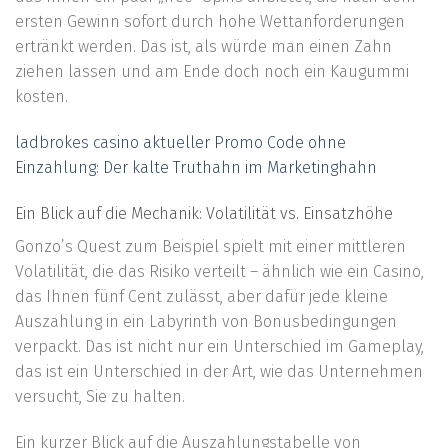
ersten Gewinn sofort durch hohe Wettanforderungen
ertränkt werden. Das ist, als würde man einen Zahn
ziehen lassen und am Ende doch noch ein Kaugummi
kosten.
ladbrokes casino aktueller Promo Code ohne
Einzahlung: Der kalte Truthahn im Marketinghahn
Ein Blick auf die Mechanik: Volatilität vs. Einsatzhöhe
Gonzo’s Quest zum Beispiel spielt mit einer mittleren
Volatilität, die das Risiko verteilt – ähnlich wie ein Casino,
das Ihnen fünf Cent zulässt, aber dafür jede kleine
Auszahlung in ein Labyrinth von Bonusbedingungen
verpackt. Das ist nicht nur ein Unterschied im Gameplay,
das ist ein Unterschied in der Art, wie das Unternehmen
versucht, Sie zu halten.
Ein kurzer Blick auf die Auszahlungstabelle von