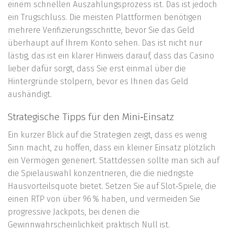
einem schnellen Auszahlungsprozess ist. Das ist jedoch
ein Trugschluss. Die meisten Plattformen benötigen
mehrere Verifizierungsschritte, bevor Sie das Geld
überhaupt auf Ihrem Konto sehen. Das ist nicht nur
lästig, das ist ein klarer Hinweis darauf, dass das Casino
lieber dafür sorgt, dass Sie erst einmal über die
Hintergründe stolpern, bevor es Ihnen das Geld
aushändigt.
Strategische Tipps für den Mini‑Einsatz
Ein kurzer Blick auf die Strategien zeigt, dass es wenig
Sinn macht, zu hoffen, dass ein kleiner Einsatz plötzlich
ein Vermögen generiert. Stattdessen sollte man sich auf
die Spielauswahl konzentrieren, die die niedrigste
Hausvorteilsquote bietet. Setzen Sie auf Slot‑Spiele, die
einen RTP von über 96 % haben, und vermeiden Sie
progressive Jackpots, bei denen die
Gewinnwahrscheinlichkeit praktisch Null ist.