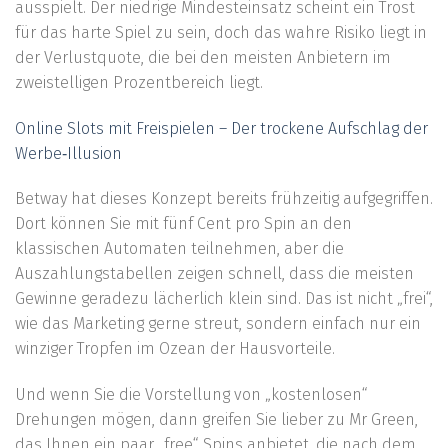
ausspielt. Der niedrige Mindesteinsatz scheint ein Trost
für das harte Spiel zu sein, doch das wahre Risiko liegt in
der Verlustquote, die bei den meisten Anbietern im
zweistelligen Prozentbereich liegt.
Online Slots mit Freispielen – Der trockene Aufschlag der
Werbe‑Illusion
Betway hat dieses Konzept bereits frühzeitig aufgegriffen.
Dort können Sie mit fünf Cent pro Spin an den
klassischen Automaten teilnehmen, aber die
Auszahlungstabellen zeigen schnell, dass die meisten
Gewinne geradezu lächerlich klein sind. Das ist nicht „frei“,
wie das Marketing gerne streut, sondern einfach nur ein
winziger Tropfen im Ozean der Hausvorteile.
Und wenn Sie die Vorstellung von „kostenlosen“
Drehungen mögen, dann greifen Sie lieber zu Mr Green,
das Ihnen ein paar „free“ Spins anbietet, die nach dem