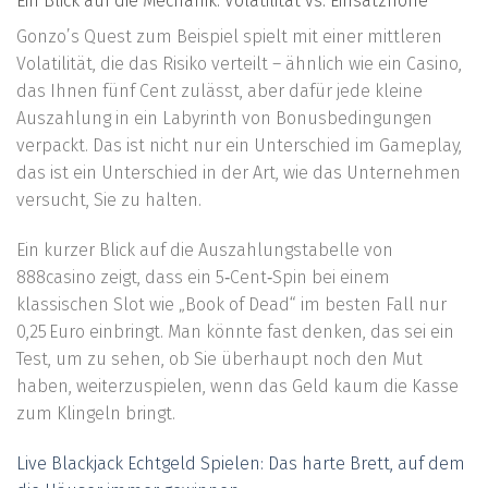
Ein Blick auf die Mechanik: Volatilität vs. Einsatzhöhe
Gonzo’s Quest zum Beispiel spielt mit einer mittleren
Volatilität, die das Risiko verteilt – ähnlich wie ein Casino,
das Ihnen fünf Cent zulässt, aber dafür jede kleine
Auszahlung in ein Labyrinth von Bonusbedingungen
verpackt. Das ist nicht nur ein Unterschied im Gameplay,
das ist ein Unterschied in der Art, wie das Unternehmen
versucht, Sie zu halten.
Ein kurzer Blick auf die Auszahlungstabelle von
888casino zeigt, dass ein 5‑Cent‑Spin bei einem
klassischen Slot wie „Book of Dead“ im besten Fall nur
0,25 Euro einbringt. Man könnte fast denken, das sei ein
Test, um zu sehen, ob Sie überhaupt noch den Mut
haben, weiterzuspielen, wenn das Geld kaum die Kasse
zum Klingeln bringt.
Live Blackjack Echtgeld Spielen: Das harte Brett, auf dem