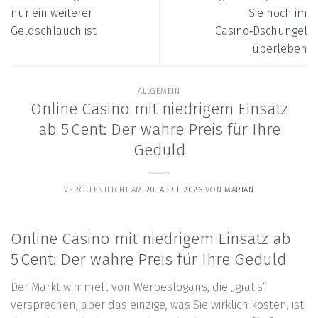
nur ein weiterer
Sie noch im
Geldschlauch ist
Casino‑Dschungel
überleben
ALLGEMEIN
Online Casino mit niedrigem Einsatz
ab 5 Cent: Der wahre Preis für Ihre
Geduld
VERÖFFENTLICHT AM
20. APRIL 2026
VON
MARIAN
Online Casino mit niedrigem Einsatz ab
5 Cent: Der wahre Preis für Ihre Geduld
Der Markt wimmelt von Werbeslogans, die „gratis“
versprechen, aber das einzige, was Sie wirklich kosten, ist