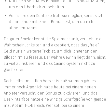
Nutze ein separates Bankkonto für Casino‑Aktivitäten,
um den Überblick zu behalten.
Verifiziere dein Konto so früh wie möglich, sonst sitzt
du am Ende mit einem Bonus fest, den du nicht
abheben kannst.
Ein guter Spieler kennt die Spielmechanik, versteht die
Wahrscheinlichkeiten und akzeptiert, dass das „freie“
Geld nur ein weiterer Trick ist, um dich länger an den
Bildschirm zu fesseln. Der wahre Gewinn liegt darin, nicht
zu viel zu riskieren und das Casino‑System nicht zu
glorifizieren.
Doch selbst mit allen Vorsichtsmaßnahmen gibt es
immer noch Ärger. Ich habe heute bei einem neuen
Anbieter versucht, den Bonus zu aktivieren, und das
User‑Interface hatte eine winzige Schriftgröße von gerade
mal 9 pt im T‑C-Bereich. Wer soll bei so einem