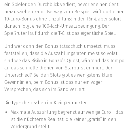
ein Spieler den Durchblick verliert, bevor er einen Cent
herausziehen kann. Betway, zum Beispiel, wirft dort einen
10‑Euro‑Bonus ohne Einzahlung in den Ring, aber sofort
danach folgt eine 100‑fach‑Umsatzbedingung. Der
Spießrutenlauf durch die T‑C ist das eigentliche Spiel.
Und wer dann den Bonus tatsächlich umsetzt, muss
feststellen, dass die Auszahlungsraten meist so volatil
sind wie das Risiko in Gonzo’s Quest, während das Tempo
an das schnelle Drehen von Starburst erinnert. Der
Unterschied? Bei den Slots gibt es wenigstens klare
Gewinnlinien, beim Bonus ist das nur ein vager
Versprechen, das sich im Sand verliert.
Die typischen Fallen im Kleingedruckten
Maximale Auszahlung begrenzt auf wenige Euro – das
ist die nüchterne Realität, die keiner „gratis“ in den
Vordergrund stellt.