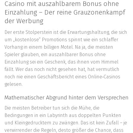
Casino mit auszahlbarem Bonus ohne
Einzahlung – Der reine Grauzonenkampf
der Werbung
Der erste Stolperstein ist die Erwartungshaltung, die sich
um „kostenlose“ Promotions spinnt wie ein schlaffer
Vorhang in einem billigen Motel. Na ja, die meisten
Spieler glauben, ein auszahlbarer Bonus ohne
Einzahlung sei ein Geschenk, das ihnen vom Himmel
fällt. Wer das noch nicht gesehen hat, hat vermutlich
noch nie einen Geschäftsbericht eines Online‑Casinos
gelesen.
Mathematischer Abgrund hinter dem Versprechen
Die meisten Betreiber tun sich die Mühe, die
Bedingungen in ein Labyrinth aus doppelten Punkten
und Kleingedrucktem zu zwängen. Das ist kein Zufall – je
verwirrender die Regeln, desto größer die Chance, dass