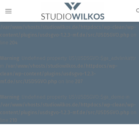
Warning
: Undefined property:
US\USDSGVO::$ga_trackoutboundlinks in
/var/www/vhosts/studiowilkos.de/httpdocs/wp-clean/wp-
content/plugins/usdsgvo-1.2.3-mf.de/src/USDSGVO.php
on
line
204
Warning
: Undefined property: US\USDSGVO::$ga_advlinkattr
in
/var/www/vhosts/studiowilkos.de/httpdocs/wp-
clean/wp-content/plugins/usdsgvo-1.2.3-
mf.de/src/USDSGVO.php
on line
207
Warning
: Undefined property: US\USDSGVO::$ga_demo in
/var/www/vhosts/studiowilkos.de/httpdocs/wp-clean/wp-
content/plugins/usdsgvo-1.2.3-mf.de/src/USDSGVO.php
on
line
210
Skip
to