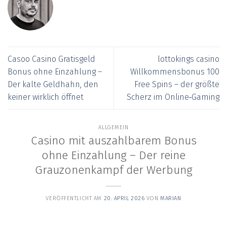
Casoo Casino Gratisgeld
lottokings casino
Bonus ohne Einzahlung –
Willkommensbonus 100
Der kalte Geldhahn, den
Free Spins – der größte
keiner wirklich öffnet
Scherz im Online‑Gaming
ALLGEMEIN
Casino mit auszahlbarem Bonus
ohne Einzahlung – Der reine
Grauzonenkampf der Werbung
VERÖFFENTLICHT AM
20. APRIL 2026
VON
MARIAN