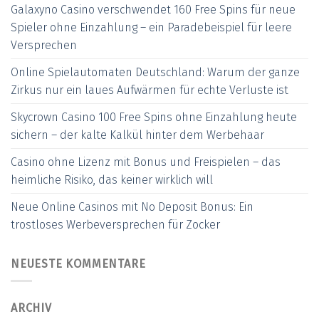
Galaxyno Casino verschwendet 160 Free Spins für neue
Spieler ohne Einzahlung – ein Paradebeispiel für leere
Versprechen
Online Spielautomaten Deutschland: Warum der ganze
Zirkus nur ein laues Aufwärmen für echte Verluste ist
Skycrown Casino 100 Free Spins ohne Einzahlung heute
sichern – der kalte Kalkül hinter dem Werbehaar
Casino ohne Lizenz mit Bonus und Freispielen – das
heimliche Risiko, das keiner wirklich will
Neue Online Casinos mit No Deposit Bonus: Ein
trostloses Werbeversprechen für Zocker
NEUESTE KOMMENTARE
ARCHIV