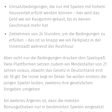
Umsatzbedingungen, die nur mit Spielen mit hohem
Hausvorteil erfüllt werden können – hier wird das
Geld wie ein Kaugummi gekaut, bis es keinen
Geschmack mehr hat.
Zeitrahmen von 24 Stunden, um die Bedingungen zu
erfüllen – das ist so knapp wie ein Parkplatz in der
Innenstadt während der Rushhour.
Aber nicht nur die Bedingungen drücken den Spielspaß.
Viele Plattformen setzen zudem ein Mindestalter von 21
Jahren voraus, obwohl das Gesetz in Deutschland erst
ab 18 gilt. Die Ironie liegt im Detail: Sie wollen erstens die
jungen Spieler locken, zweitens ihre gesetzlichen
Vorgaben umgehen.
Ein weiteres Ärgernis ist, dass die meisten
Bonusguthaben nur in bestimmten Spielen eingesetzt