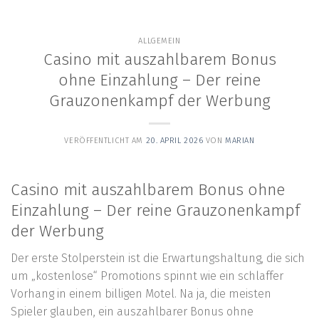
content
ALLGEMEIN
Casino mit auszahlbarem Bonus
ohne Einzahlung – Der reine
Grauzonenkampf der Werbung
VERÖFFENTLICHT AM
20. APRIL 2026
VON
MARIAN
Casino mit auszahlbarem Bonus ohne
Einzahlung – Der reine Grauzonenkampf
der Werbung
Der erste Stolperstein ist die Erwartungshaltung, die sich
um „kostenlose“ Promotions spinnt wie ein schlaffer
Vorhang in einem billigen Motel. Na ja, die meisten
Spieler glauben, ein auszahlbarer Bonus ohne