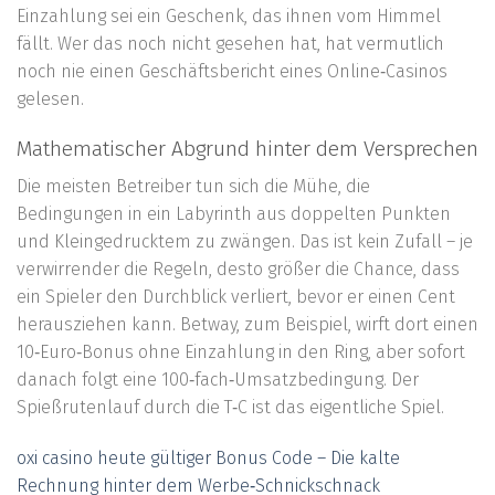
Einzahlung sei ein Geschenk, das ihnen vom Himmel
fällt. Wer das noch nicht gesehen hat, hat vermutlich
noch nie einen Geschäftsbericht eines Online‑Casinos
gelesen.
Mathematischer Abgrund hinter dem Versprechen
Die meisten Betreiber tun sich die Mühe, die
Bedingungen in ein Labyrinth aus doppelten Punkten
und Kleingedrucktem zu zwängen. Das ist kein Zufall – je
verwirrender die Regeln, desto größer die Chance, dass
ein Spieler den Durchblick verliert, bevor er einen Cent
herausziehen kann. Betway, zum Beispiel, wirft dort einen
10‑Euro‑Bonus ohne Einzahlung in den Ring, aber sofort
danach folgt eine 100‑fach‑Umsatzbedingung. Der
Spießrutenlauf durch die T‑C ist das eigentliche Spiel.
oxi casino heute gültiger Bonus Code – Die kalte
Rechnung hinter dem Werbe‑Schnickschnack