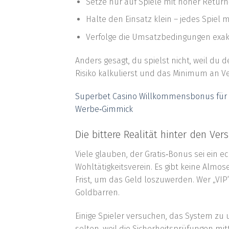
Setze nur auf Spiele mit hoher Return
Halte den Einsatz klein – jedes Spiel 
Verfolge die Umsatzbedingungen exakt,
Anders gesagt, du spielst nicht, weil du d
Risiko kalkulierst und das Minimum an Ver
Superbet Casino Willkommensbonus für n
Werbe‑Gimmick
Die bittere Realität hinter den Ver
Viele glauben, der Gratis‑Bonus sei ein ec
Wohltätigkeitsverein. Es gibt keine Almos
Frist, um das Geld loszuwerden. Wer „VI
Goldbarren.
Einige Spieler versuchen, das System zu
selten, weil die Sicherheitsprüfungen mit