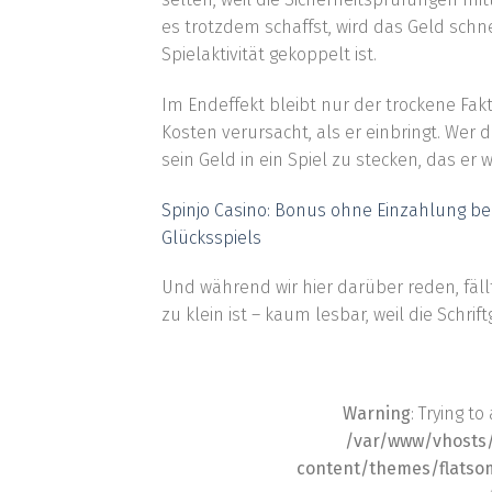
es trotzdem schaffst, wird das Geld schn
Spielaktivität gekoppelt ist.
Im Endeffekt bleibt nur der trockene Fak
Kosten verursacht, als er einbringt. Wer 
sein Geld in ein Spiel zu stecken, das er w
Spinjo Casino: Bonus ohne Einzahlung be
Glücksspiels
Und während wir hier darüber reden, fällt
zu klein ist – kaum lesbar, weil die Schrif
Warning
: Trying t
/var/www/vhosts/
content/themes/flatso