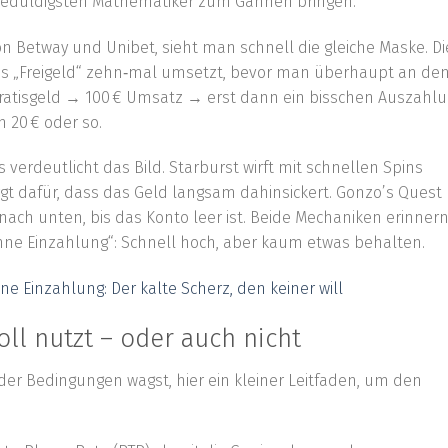
geduldigsten Mathematiker zum Gähnen bringen.
n Betway und Unibet, sieht man schnell die gleiche Maske. Di
s „Freigeld“ zehn‑mal umsetzt, bevor man überhaupt an de
Gratisgeld → 100 € Umsatz → erst dann ein bisschen Auszahl
 20 € oder so.
ts verdeutlicht das Bild. Starburst wirft mit schnellen Spins
orgt dafür, dass das Geld langsam dahinsickert. Gonzo’s Quest
 nach unten, bis das Konto leer ist. Beide Mechaniken erinner
hne Einzahlung“: Schnell hoch, aber kaum etwas behalten.
 Einzahlung: Der kalte Scherz, den keiner will
l nutzt – oder auch nicht
der Bedingungen wagst, hier ein kleiner Leitfaden, um den