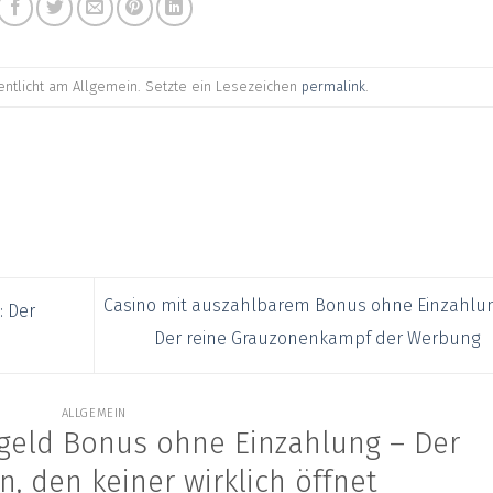
entlicht am Allgemein. Setzte ein Lesezeichen
permalink
.
Casino mit auszahlbarem Bonus ohne Einzahlun
: Der
Der reine Grauzonenkampf der Werbung
ALLGEMEIN
sgeld Bonus ohne Einzahlung – Der
, den keiner wirklich öffnet