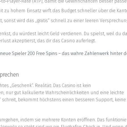
‑to‑Player‑Rate (RTP), damit die Gewinnchancen besser passe
mit zu hohem Einsatz wirft das Budget schneller über die Kant
 sonst wird das „gratis“ schnell zu einer leeren Versprechun
enkst, du würdest leicht Geld verdienen. Du spielst, weil du d
lust akzeptierst, das dir das Casino auferlegt.
eue Spieler 200 Free Spins – das wahre Zahlenwerk hinter 
sprechen
htes „Geschenk“. Realität: Das Casino ist kein
en, nur gut kalkulierte Wahrscheinlichkeiten und eine leichte
P“ schreit, bekommt höchstens einen besseren Support, keine
 umgehen, indem sie mehrere Konten eröffnen. Das funktionie
tlerweile so strikt sind wie ein Flughafen‑Check‑in. Und wenn 