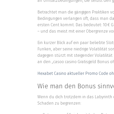
an Umsatzbedingungen, die selbst den 
Betrachtet man die gängigen Praktiken vo
Bedingungen verlangen oft, dass man da
ersten Cent kommt. Das bedeutet: 10 € 
– und das meist mit einer Obergrenze von
Ein kurzer Blick auf ein paar beliebte Slo
Funken, aber seine niedrige Volatilität s
dagegen stürzt mit steigender Volatilität
an den „casoo casino Gratisgeld Bonus o
Hexabet Casino aktueller Promo Code ohne
Wie man den Bonus sinnvol
Wenn du dich trotzdem in das Labyrinth 
Schaden zu begrenzen: