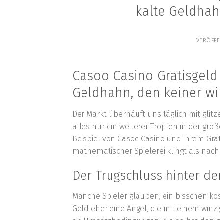
kalte Geldhahn
VERÖFFE
Casoo Casino Gratisgeld
Geldhahn, den keiner wir
Der Markt überhäuft uns täglich mit glitzer
alles nur ein weiterer Tropfen in der g
Beispiel von Casoo Casino und ihrem Gra
mathematischer Spielerei klingt als nach
Der Trugschluss hinter de
Manche Spieler glauben, ein bisschen kost
Geld eher eine Angel, die mit einem winzi