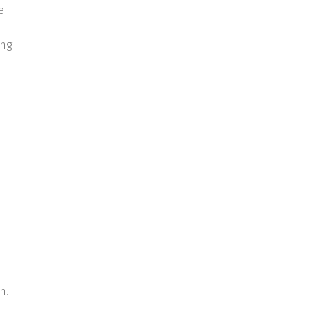
e
n
ung
n
n.