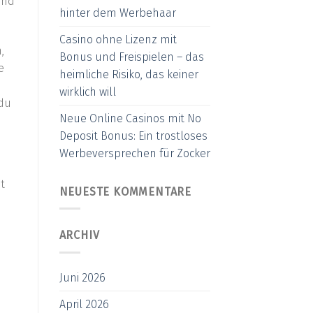
und
hinter dem Werbehaar
Casino ohne Lizenz mit
,
Bonus und Freispielen – das
e
heimliche Risiko, das keiner
wirklich will
 du
Neue Online Casinos mit No
Deposit Bonus: Ein trostloses
Werbeversprechen für Zocker
t
NEUESTE KOMMENTARE
ARCHIV
Juni 2026
April 2026