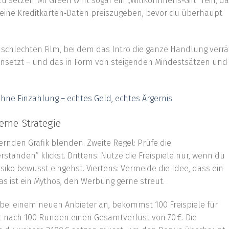
setzen. Mr Green wirft sogar ein „Willkommens‑Gift“ rein, d
deine Kreditkarten‑Daten preiszugeben, bevor du überhaupt
 schlechten Film, bei dem das Intro die ganze Handlung verrä
einsetzt – und das in Form von steigenden Mindestsätzen und
ne Einzahlung – echtes Geld, echtes Ärgernis
erne Strategie
lernden Grafik blenden. Zweite Regel: Prüfe die
tanden“ klickst. Drittens: Nutze die Freispiele nur, wenn du
siko bewusst eingehst. Viertens: Vermeide die Idee, dass ein
s ist ein Mythos, den Werbung gerne streut.
h bei einem neuen Anbieter an, bekommst 100 Freispiele für
hst nach 100 Runden einen Gesamtverlust von 70 €. Die