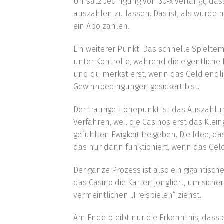
Umsatzbedingung von 30‑x verlangt, das
auszahlen zu lassen. Das ist, als würde 
ein Abo zahlen.
Ein weiterer Punkt: Das schnelle Spielte
unter Kontrolle, während die eigentliche
und du merkst erst, wenn das Geld endlic
Gewinnbedingungen gesickert bist.
Der traurige Höhepunkt ist das Auszahlu
Verfahren, weil die Casinos erst das Kle
gefühlten Ewigkeit freigeben. Die Idee, das
das nur dann funktioniert, wenn das Geld
Der ganze Prozess ist also ein gigantisch
das Casino die Karten jongliert, um sich
vermeintlichen „Freispielen“ ziehst.
Am Ende bleibt nur die Erkenntnis, das