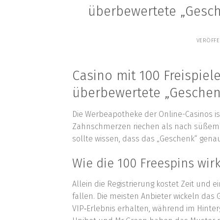
überbewertete „Gesch
VERÖFFE
Casino mit 100 Freispie
überbewertete „Geschenk
Die Werbeapotheke der Online-Casinos is
Zahnschmerzen riechen als nach süßem G
sollte wissen, dass das „Geschenk“ genau
Wie die 100 Freespins wirk
Allein die Registrierung kostet Zeit und 
fallen. Die meisten Anbieter wickeln das 
VIP‑Erlebnis erhalten, während im Hinte