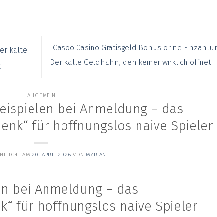
Casoo Casino Gratisgeld Bonus ohne Einzahlu
er kalte
Der kalte Geldhahn, den keiner wirklich öffnet
t
ALLGEMEIN
reispielen bei Anmeldung – das
enk“ für hoffnungslos naive Spieler
NTLICHT AM
20. APRIL 2026
VON
MARIAN
len bei Anmeldung – das
“ für hoffnungslos naive Spieler