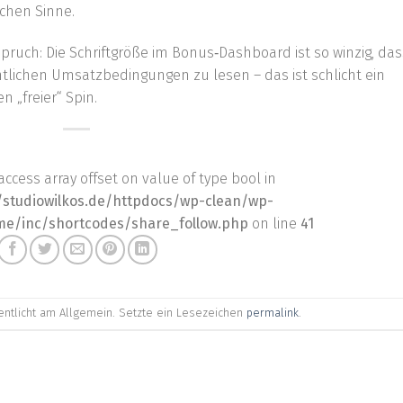
ichen Sinne.
ruch: Die Schriftgröße im Bonus‑Dashboard ist so winzig, das
tlichen Umsatzbedingungen zu lesen – das ist schlicht ein
n „freier“ Spin.
o access array offset on value of type bool in
studiowilkos.de/httpdocs/wp-clean/wp-
me/inc/shortcodes/share_follow.php
on line
41
entlicht am Allgemein. Setzte ein Lesezeichen
permalink
.