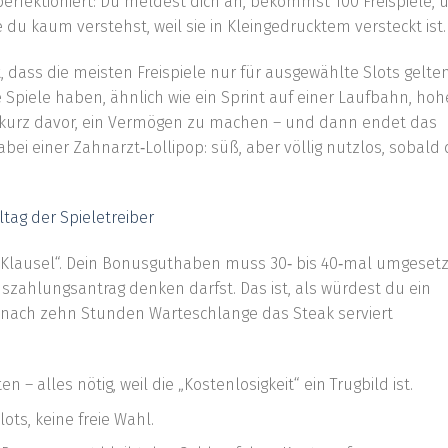
rfektioniert: Du meldest dich an, bekommst 100 Freispiele, 
du kaum verstehst, weil sie in Kleingedrucktem versteckt ist.
t, dass die meisten Freispiele nur für ausgewählte Slots gelten
 Spiele haben, ähnlich wie ein Sprint auf einer Laufbahn, hoh
bist kurz davor, ein Vermögen zu machen – und dann endet das
abei einer Zahnarzt‑Lollipop: süß, aber völlig nutzlos, sobald
ltag der Spieletreiber
tz‑Klausel“. Dein Bonusguthaben muss 30‑ bis 40‑mal umgesetz
zahlungsantrag denken darfst. Das ist, als würdest du ein
t nach zehn Stunden Warteschlange das Steak serviert
– alles nötig, weil die „Kostenlosigkeit“ ein Trugbild ist.
ots, keine freie Wahl.