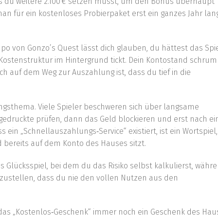
s du weitere 2.100 € setzen musst, um den Bonus überhaupt
man für ein kostenloses Probierpaket erst ein ganzes Jahr lan
mpo von Gonzo’s Quest lässt dich glauben, du hättest das Spi
 Kostenstruktur im Hintergrund tickt. Dein Kontostand schrump
h auf dem Weg zur Auszahlung ist, dass du tief in die
ngsthema. Viele Spieler beschweren sich über langsame
ingedruckte prüfen, dann das Geld blockieren und erst nach ei
s ein „Schnell­auszahlungs‑Service“ existiert, ist ein Wortspiel,
 bereits auf dem Konto des Hauses sitzt.
es Glücksspiel, bei dem du das Risiko selbst kalkulierst, währ
erzustellen, dass du nie den vollen Nutzen aus den
s das „Kostenlos‑Geschenk“ immer noch ein Geschenk des Hau