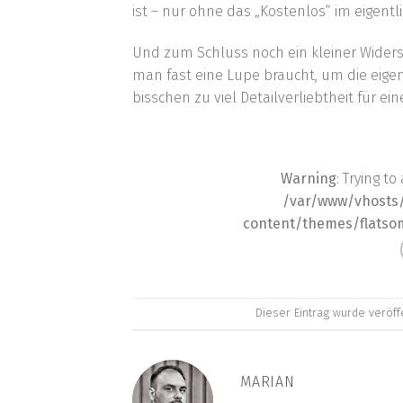
ist – nur ohne das „Kostenlos“ im eigentl
Und zum Schluss noch ein kleiner Widersp
man fast eine Lupe braucht, um die eigen
bisschen zu viel Detailverliebtheit für eine
Warning
: Trying t
/var/www/vhosts/
content/themes/flatso
Dieser Eintrag wurde veröff
MARIAN