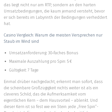
das liegt nicht nur am RTP, sondern an den harten
Umsatzbedingungen, die kaum jemand versteht, bevor
er sich bereits im Labyrinth der Bedingungen verheddert
hat.
Casino Vergleich: Warum die meisten Versprechen nur
Staub im Wind sind
Umsatzanforderung: 30‑faches Bonus
Maximale Auszahlung pro Spin: 5 €
Gültigkeit: 7 Tage
Einmal drüber nachgedacht, erkennt man sofort, dass
die scheinbare Großzügigkeit nichts weiter ist als ein
cleveres Schild, das die Aufmerksamkeit vom
eigentlichen Kern – dem Hausvorteil – ablenkt. Und
dieser Kern ist so fest wie ein Stein: jede „Free Spin“-