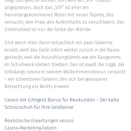
zeigt das gleiche Muster. Dort wird ein „VIP“‑Status
angepriesen, doch das „VIP“ ist eher ein
heruntergekommenes Motel mit neuer Tapete, das
versucht, den Preis des Aufenthalts zu verschleiern. Der
Unterschied ist nur die Farbe der Wände.
Und wenn man dann tatsächlich ein paar Gewinne
erzielt, wird das Geld sofort wieder zurück in die Kasse
gesteckt, weil die Auszahlungslimits wie ein Kaugummi
im Schuhwerk kleben bleiben. Das ist exakt die Logik, die
lottokings casino in seinem Willkommensbonus verpackt
– ein scheinbarer Gewinn, der sich bei genauerer
Betrachtung als Nichts erweist.
Casino mit Echtgeld Bonus für Neukunden – Der kalte
Schnürschuh für Ihre Geldbörse
Realistische Erwartungen versus
Casino‑Marketing‑Fabeln