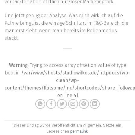
verpackter, aber letztlich nutzloser Marketingtrick.
Und jetzt genug der Analyse. Was mich wirklich auf die
Palme bringt, ist die winzige Schriftart im T&C‑Bereich, die
man erst sieht, wenn man bereits im Rollenmodus
steckt.
Warning
: Trying to access array offset on value of type
bool in
/var/www/vhosts/studiowilkos.de/httpdocs/wp-
clean/wp-
content/themes/flatsome/inc/shortcodes/share_follow.
on line
41
Dieser Eintrag wurde veröffentlicht am Allgemein. Setzte ein
Lesezeichen
permalink
.