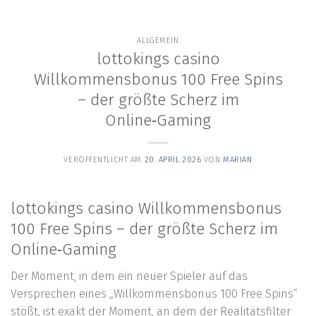
content
ALLGEMEIN
lottokings casino
Willkommensbonus 100 Free Spins
– der größte Scherz im
Online‑Gaming
VERÖFFENTLICHT AM
20. APRIL 2026
VON
MARIAN
lottokings casino Willkommensbonus
100 Free Spins – der größte Scherz im
Online‑Gaming
Der Moment, in dem ein neuer Spieler auf das
Versprechen eines „Willkommensbonus 100 Free Spins“
stößt, ist exakt der Moment, an dem der Realitätsfilter