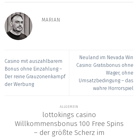
MARIAN
Neuland im Nevada Win
Casino mit auszahlbarem
Casino: Gratisbonus ohne
Bonus ohne Einzahlung –
Wager, ohne
Der reine Grauzonenkampf
Umsatzbedingung – das
der Werbung
wahre Horrorspiel
ALLGEMEIN
lottokings casino
Willkommensbonus 100 Free Spins
– der größte Scherz im