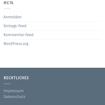
META
Anmelden
Eintrags-Feed
Kommentar-Feed
WordPress.org
RECHTLICHES
Impressum
Datenschutz