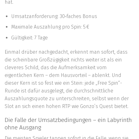
hat.
Umsatzanforderung: 30‑faches Bonus
Maximale Auszahlung pro Spin: 5 €
Gültigkeit: 7 Tage
Einmal drüber nachgedacht, erkennt man sofort, dass
die scheinbare Großzügigkeit nichts weiter ist als ein
cleveres Schild, das die Aufmerksamkeit vom
eigentlichen Kern – dem Hausvorteil – ablenkt. Und
dieser Kern ist so fest wie ein Stein: jede „Free Spin“-
Runde ist dafür ausgelegt, die durchschnittliche
Auszahlungsquote zu unterschreiten, selbst wenn der
Slot an sich einen hohen RTP wie Gonzo’s Quest bietet.
Die Falle der Umsatzbedingungen – ein Labyrinth
ohne Ausgang
Die meisten Spieler tappen sofort in die Falle, wenn sie