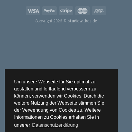
Copyright 2026 ©
studiowilkos.de
Um unsere Webseite für Sie optimal zu
gestalten und fortlaufend verbessern zu
können, verwenden wir Cookies. Durch die
weitere Nutzung der Webseite stimmen Sie
der Verwendung von Cookies zu. Weitere
Informationen zu Cookies erhalten Sie in
unserer
Datenschutzerklärung