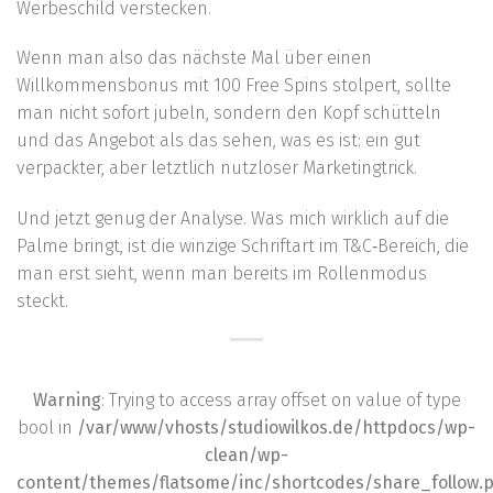
Werbeschild verstecken.
Wenn man also das nächste Mal über einen
Willkommensbonus mit 100 Free Spins stolpert, sollte
man nicht sofort jubeln, sondern den Kopf schütteln
und das Angebot als das sehen, was es ist: ein gut
verpackter, aber letztlich nutzloser Marketingtrick.
Und jetzt genug der Analyse. Was mich wirklich auf die
Palme bringt, ist die winzige Schriftart im T&C‑Bereich, die
man erst sieht, wenn man bereits im Rollenmodus
steckt.
Warning
: Trying to access array offset on value of type
bool in
/var/www/vhosts/studiowilkos.de/httpdocs/wp-
clean/wp-
content/themes/flatsome/inc/shortcodes/share_follow.