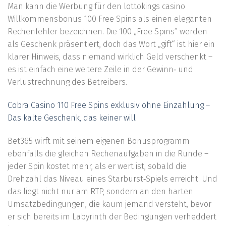
Man kann die Werbung für den lottokings casino
Willkommensbonus 100 Free Spins als einen eleganten
Rechenfehler bezeichnen. Die 100 „Free Spins“ werden
als Geschenk präsentiert, doch das Wort „gift“ ist hier ein
klarer Hinweis, dass niemand wirklich Geld verschenkt –
es ist einfach eine weitere Zeile in der Gewinn‑ und
Verlustrechnung des Betreibers.
Cobra Casino 110 Free Spins exklusiv ohne Einzahlung –
Das kalte Geschenk, das keiner will
Bet365 wirft mit seinem eigenen Bonusprogramm
ebenfalls die gleichen Rechenaufgaben in die Runde –
jeder Spin kostet mehr, als er wert ist, sobald die
Drehzahl das Niveau eines Starburst‑Spiels erreicht. Und
das liegt nicht nur am RTP, sondern an den harten
Umsatzbedingungen, die kaum jemand versteht, bevor
er sich bereits im Labyrinth der Bedingungen verheddert