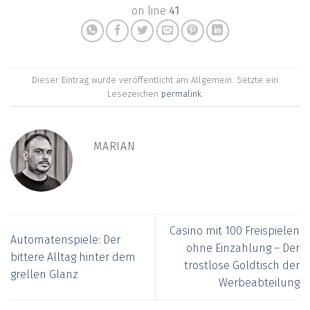
on line
41
Dieser Eintrag wurde veröffentlicht am Allgemein. Setzte ein
Lesezeichen
permalink
.
MARIAN
Casino mit 100 Freispielen
Automatenspiele: Der
ohne Einzahlung – Der
bittere Alltag hinter dem
trostlose Goldtisch der
grellen Glanz
Werbeabteilung