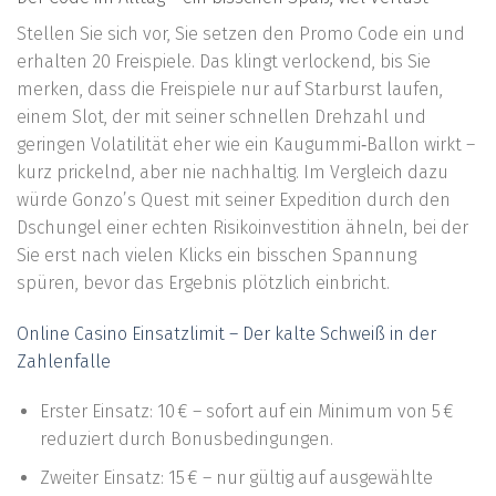
Stellen Sie sich vor, Sie setzen den Promo Code ein und
erhalten 20 Freispiele. Das klingt verlockend, bis Sie
merken, dass die Freispiele nur auf Starburst laufen,
einem Slot, der mit seiner schnellen Drehzahl und
geringen Volatilität eher wie ein Kaugummi‑Ballon wirkt –
kurz prickelnd, aber nie nachhaltig. Im Vergleich dazu
würde Gonzo’s Quest mit seiner Expedition durch den
Dschungel einer echten Risikoinvestition ähneln, bei der
Sie erst nach vielen Klicks ein bisschen Spannung
spüren, bevor das Ergebnis plötzlich einbricht.
Online Casino Einsatzlimit – Der kalte Schweiß in der
Zahlenfalle
Erster Einsatz: 10 € – sofort auf ein Minimum von 5 €
reduziert durch Bonusbedingungen.
Zweiter Einsatz: 15 € – nur gültig auf ausgewählte