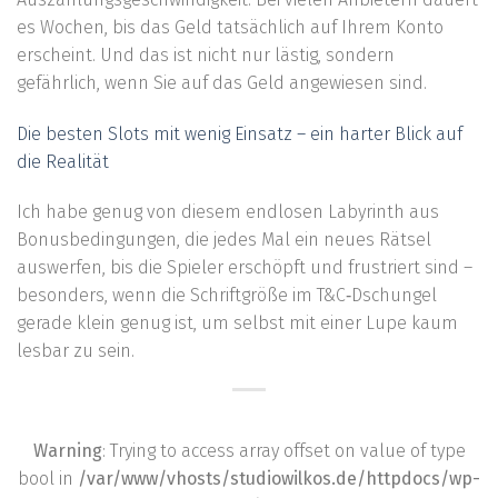
es Wochen, bis das Geld tatsächlich auf Ihrem Konto
erscheint. Und das ist nicht nur lästig, sondern
gefährlich, wenn Sie auf das Geld angewiesen sind.
Die besten Slots mit wenig Einsatz – ein harter Blick auf
die Realität
Ich habe genug von diesem endlosen Labyrinth aus
Bonusbedingungen, die jedes Mal ein neues Rätsel
auswerfen, bis die Spieler erschöpft und frustriert sind –
besonders, wenn die Schriftgröße im T&C‑Dschungel
gerade klein genug ist, um selbst mit einer Lupe kaum
lesbar zu sein.
Warning
: Trying to access array offset on value of type
bool in
/var/www/vhosts/studiowilkos.de/httpdocs/wp-