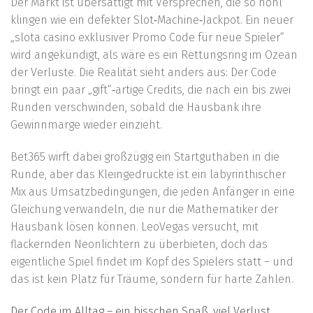
Der Markt ist übersättigt mit Versprechen, die so hohl
klingen wie ein defekter Slot‑Machine‑Jackpot. Ein neuer
„slota casino exklusiver Promo Code für neue Spieler“
wird angekündigt, als wäre es ein Rettungsring im Ozean
der Verluste. Die Realität sieht anders aus: Der Code
bringt ein paar „gift“‑artige Credits, die nach ein bis zwei
Runden verschwinden, sobald die Hausbank ihre
Gewinnmarge wieder einzieht.
Bet365 wirft dabei großzügig ein Startguthaben in die
Runde, aber das Kleingedruckte ist ein labyrinthischer
Mix aus Umsatzbedingungen, die jeden Anfänger in eine
Gleichung verwandeln, die nur die Mathematiker der
Hausbank lösen können. LeoVegas versucht, mit
flackernden Neonlichtern zu überbieten, doch das
eigentliche Spiel findet im Kopf des Spielers statt – und
das ist kein Platz für Träume, sondern für harte Zahlen.
Der Code im Alltag – ein bisschen Spaß, viel Verlust