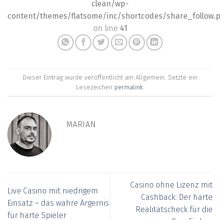
clean/wp-
content/themes/flatsome/inc/shortcodes/share_follow.
on line
41
Dieser Eintrag wurde veröffentlicht am Allgemein. Setzte ein
Lesezeichen
permalink
.
MARIAN
Casino ohne Lizenz mit
Live Casino mit niedrigem
Cashback: Der harte
Einsatz – das wahre Ärgernis
Realitätscheck für die
für harte Spieler