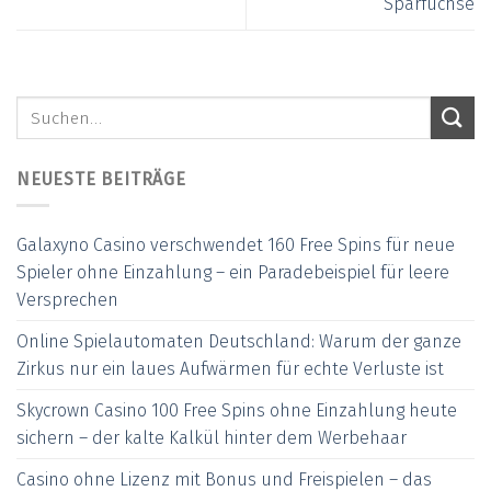
Sparfüchse
NEUESTE BEITRÄGE
Galaxyno Casino verschwendet 160 Free Spins für neue
Spieler ohne Einzahlung – ein Paradebeispiel für leere
Versprechen
Online Spielautomaten Deutschland: Warum der ganze
Zirkus nur ein laues Aufwärmen für echte Verluste ist
Skycrown Casino 100 Free Spins ohne Einzahlung heute
sichern – der kalte Kalkül hinter dem Werbehaar
Casino ohne Lizenz mit Bonus und Freispielen – das