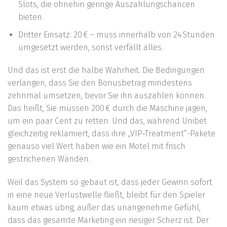
Slots, die ohnehin geringe Auszahlungschancen
bieten.
Dritter Einsatz: 20 € – muss innerhalb von 24 Stunden
umgesetzt werden, sonst verfällt alles.
Und das ist erst die halbe Wahrheit. Die Bedingungen
verlangen, dass Sie den Bonusbetrag mindestens
zehnmal umsetzen, bevor Sie ihn auszahlen können.
Das heißt, Sie müssen 200 € durch die Maschine jagen,
um ein paar Cent zu retten. Und das, während Unibet
gleichzeitig reklamiert, dass ihre „VIP‑Treatment“-Pakete
genauso viel Wert haben wie ein Motel mit frisch
gestrichenen Wänden.
Weil das System so gebaut ist, dass jeder Gewinn sofort
in eine neue Verlustwelle fließt, bleibt für den Spieler
kaum etwas übrig, außer das unangenehme Gefühl,
dass das gesamte Marketing ein riesiger Scherz ist. Der