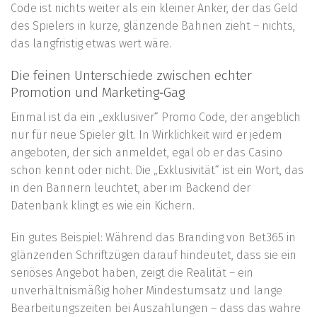
Code ist nichts weiter als ein kleiner Anker, der das Geld
des Spielers in kurze, glänzende Bahnen zieht – nichts,
das langfristig etwas wert wäre.
Die feinen Unterschiede zwischen echter
Promotion und Marketing‑Gag
Einmal ist da ein „exklusiver“ Promo Code, der angeblich
nur für neue Spieler gilt. In Wirklichkeit wird er jedem
angeboten, der sich anmeldet, egal ob er das Casino
schon kennt oder nicht. Die „Exklusivität“ ist ein Wort, das
in den Bannern leuchtet, aber im Backend der
Datenbank klingt es wie ein Kichern.
Ein gutes Beispiel: Während das Branding von Bet365 in
glänzenden Schriftzügen darauf hindeutet, dass sie ein
seriöses Angebot haben, zeigt die Realität – ein
unverhältnismäßig hoher Mindestumsatz und lange
Bearbeitungszeiten bei Auszahlungen – dass das wahre