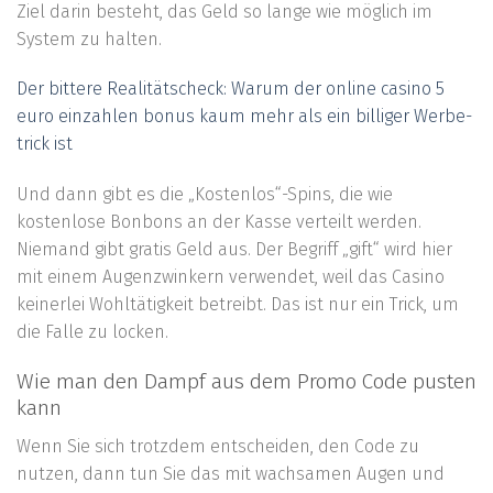
Ziel darin besteht, das Geld so lange wie möglich im
System zu halten.
Der bittere Realitätscheck: Warum der online casino 5
euro einzahlen bonus kaum mehr als ein billiger Werbe­
trick ist
Und dann gibt es die „Kostenlos“-Spins, die wie
kostenlose Bonbons an der Kasse verteilt werden.
Niemand gibt gratis Geld aus. Der Begriff „gift“ wird hier
mit einem Augenzwinkern verwendet, weil das Casino
keinerlei Wohltätigkeit betreibt. Das ist nur ein Trick, um
die Falle zu locken.
Wie man den Dampf aus dem Promo Code pusten
kann
Wenn Sie sich trotzdem entscheiden, den Code zu
nutzen, dann tun Sie das mit wachsamen Augen und