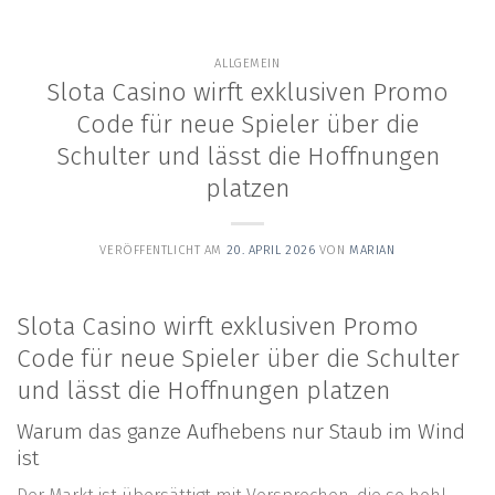
content
ALLGEMEIN
Slota Casino wirft exklusiven Promo
Code für neue Spieler über die
Schulter und lässt die Hoffnungen
platzen
VERÖFFENTLICHT AM
20. APRIL 2026
VON
MARIAN
Slota Casino wirft exklusiven Promo
Code für neue Spieler über die Schulter
und lässt die Hoffnungen platzen
Warum das ganze Aufhebens nur Staub im Wind
ist