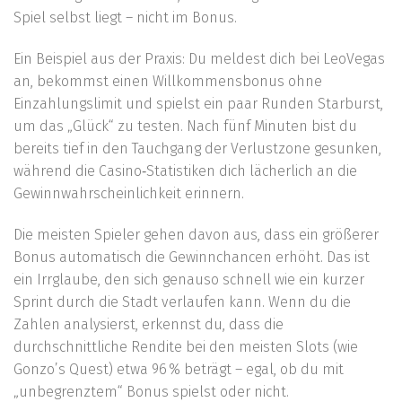
Spiel selbst liegt – nicht im Bonus.
Ein Beispiel aus der Praxis: Du meldest dich bei LeoVegas
an, bekommst einen Willkommensbonus ohne
Einzahlungslimit und spielst ein paar Runden Starburst,
um das „Glück“ zu testen. Nach fünf Minuten bist du
bereits tief in den Tauchgang der Verlustzone gesunken,
während die Casino‑Statistiken dich lächerlich an die
Gewinnwahrscheinlichkeit erinnern.
Die meisten Spieler gehen davon aus, dass ein größerer
Bonus automatisch die Gewinnchancen erhöht. Das ist
ein Irrglaube, den sich genauso schnell wie ein kurzer
Sprint durch die Stadt verlaufen kann. Wenn du die
Zahlen analysierst, erkennst du, dass die
durchschnittliche Rendite bei den meisten Slots (wie
Gonzo’s Quest) etwa 96 % beträgt – egal, ob du mit
„unbegrenztem“ Bonus spielst oder nicht.