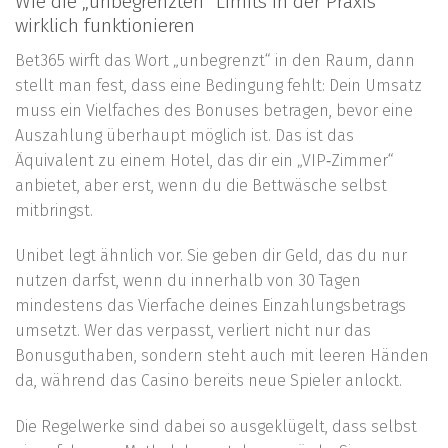
Wie die „unbegrenzten“ Limits in der Praxis
wirklich funktionieren
Bet365 wirft das Wort „unbegrenzt“ in den Raum, dann
stellt man fest, dass eine Bedingung fehlt: Dein Umsatz
muss ein Vielfaches des Bonuses betragen, bevor eine
Auszahlung überhaupt möglich ist. Das ist das
Äquivalent zu einem Hotel, das dir ein „VIP‑Zimmer“
anbietet, aber erst, wenn du die Bettwäsche selbst
mitbringst.
Unibet legt ähnlich vor. Sie geben dir Geld, das du nur
nutzen darfst, wenn du innerhalb von 30 Tagen
mindestens das Vierfache deines Einzahlungsbetrags
umsetzt. Wer das verpasst, verliert nicht nur das
Bonusguthaben, sondern steht auch mit leeren Händen
da, während das Casino bereits neue Spieler anlockt.
Die Regelwerke sind dabei so ausgeklügelt, dass selbst