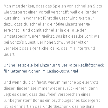
Man mag denken, dass das Spielen von schnellen Slots
wie Starburst einen Vorteil verschafft, weil die Runden
kurz sind. In Wahrheit führt die Geschwindigkeit nur
dazu, dass du schneller die nötige Einsatzmenge
erreichst – und damit schneller in die Falle der
Umsatzbedingungen gerätst. Das ist dieselbe Logik wie
bei Gonzo’s Quest: Der hohe Schwung der Aktion
vernebelt das eigentliche Risiko, das im Hintergrund
lauert.
Online Freispiele bei Einzahlung: Der kalte Realitätscheck
für Kettenreaktionen im Casino‑Dschungel
Und wenn du dich fragst, warum manche Spieler trotz
dieser Hindernisse immer wieder zurückkehren, dann
liegt es daran, dass das „freie“ Versprechen eines
„unbegrenzten“ Bonus ein psychologisches Ködergerät
ist. Es erinnert an das Kindergeschenk, das nie ganz