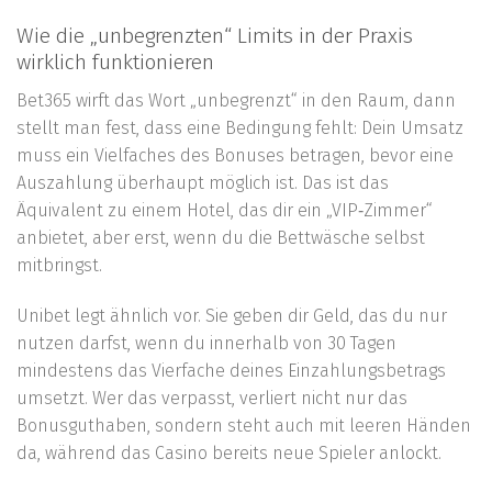
Wie die „unbegrenzten“ Limits in der Praxis
wirklich funktionieren
Bet365 wirft das Wort „unbegrenzt“ in den Raum, dann
stellt man fest, dass eine Bedingung fehlt: Dein Umsatz
muss ein Vielfaches des Bonuses betragen, bevor eine
Auszahlung überhaupt möglich ist. Das ist das
Äquivalent zu einem Hotel, das dir ein „VIP‑Zimmer“
anbietet, aber erst, wenn du die Bettwäsche selbst
mitbringst.
Unibet legt ähnlich vor. Sie geben dir Geld, das du nur
nutzen darfst, wenn du innerhalb von 30 Tagen
mindestens das Vierfache deines Einzahlungsbetrags
umsetzt. Wer das verpasst, verliert nicht nur das
Bonusguthaben, sondern steht auch mit leeren Händen
da, während das Casino bereits neue Spieler anlockt.