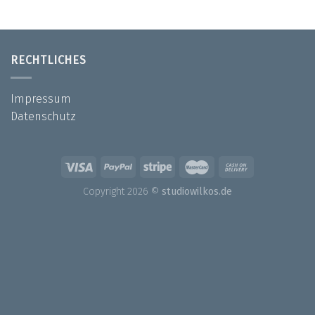
RECHTLICHES
Impressum
Datenschutz
Copyright 2026 ©
studiowilkos.de