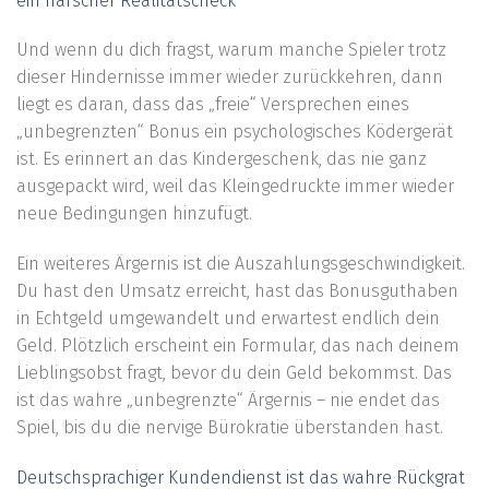
ein harscher Realitätscheck
Und wenn du dich fragst, warum manche Spieler trotz
dieser Hindernisse immer wieder zurückkehren, dann
liegt es daran, dass das „freie“ Versprechen eines
„unbegrenzten“ Bonus ein psychologisches Ködergerät
ist. Es erinnert an das Kindergeschenk, das nie ganz
ausgepackt wird, weil das Kleingedruckte immer wieder
neue Bedingungen hinzufügt.
Ein weiteres Ärgernis ist die Auszahlungsgeschwindigkeit.
Du hast den Umsatz erreicht, hast das Bonusguthaben
in Echtgeld umgewandelt und erwartest endlich dein
Geld. Plötzlich erscheint ein Formular, das nach deinem
Lieblingsobst fragt, bevor du dein Geld bekommst. Das
ist das wahre „unbegrenzte“ Ärgernis – nie endet das
Spiel, bis du die nervige Bürokratie überstanden hast.
Deutschsprachiger Kundendienst ist das wahre Rückgrat