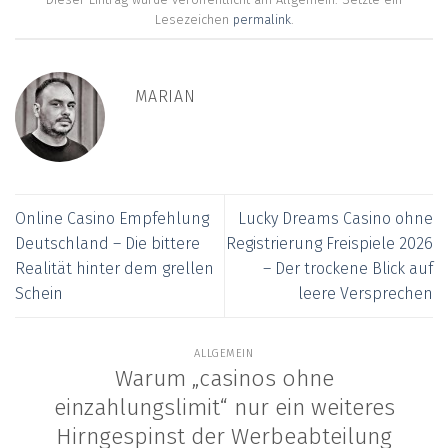
Lesezeichen
permalink
.
MARIAN
Online Casino Empfehlung
Lucky Dreams Casino ohne
Deutschland – Die bittere
Registrierung Freispiele 2026
Realität hinter dem grellen
– Der trockene Blick auf
Schein
leere Versprechen
ALLGEMEIN
Warum „casinos ohne
einzahlungslimit“ nur ein weiteres
Hirngespinst der Werbeabteilung