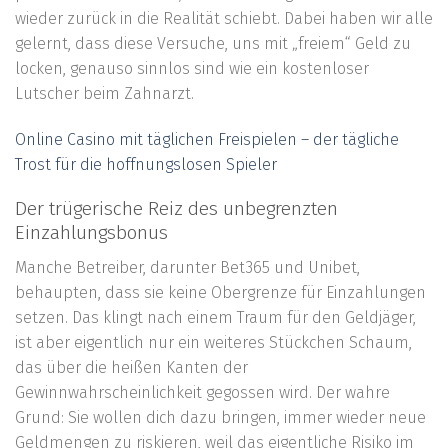
wieder zurück in die Realität schiebt. Dabei haben wir alle
gelernt, dass diese Versuche, uns mit „freiem“ Geld zu
locken, genauso sinnlos sind wie ein kostenloser
Lutscher beim Zahnarzt.
Online Casino mit täglichen Freispielen – der tägliche
Trost für die hoffnungslosen Spieler
Der trügerische Reiz des unbegrenzten
Einzahlungsbonus
Manche Betreiber, darunter Bet365 und Unibet,
behaupten, dass sie keine Obergrenze für Einzahlungen
setzen. Das klingt nach einem Traum für den Geldjäger,
ist aber eigentlich nur ein weiteres Stückchen Schaum,
das über die heißen Kanten der
Gewinnwahrscheinlichkeit gegossen wird. Der wahre
Grund: Sie wollen dich dazu bringen, immer wieder neue
Geldmengen zu riskieren, weil das eigentliche Risiko im