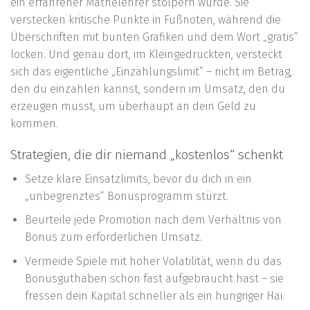
ein erfahrener Mathelehrer stolpern würde. Sie
verstecken kritische Punkte in Fußnoten, während die
Überschriften mit bunten Grafiken und dem Wort „gratis“
locken. Und genau dort, im Kleingedruckten, versteckt
sich das eigentliche „Einzahlungslimit“ – nicht im Betrag,
den du einzahlen kannst, sondern im Umsatz, den du
erzeugen musst, um überhaupt an dein Geld zu
kommen.
Strategien, die dir niemand „kostenlos“ schenkt
Setze klare Einsatzlimits, bevor du dich in ein
„unbegrenztes“ Bonusprogramm stürzt.
Beurteile jede Promotion nach dem Verhältnis von
Bonus zum erforderlichen Umsatz.
Vermeide Spiele mit hoher Volatilität, wenn du das
Bonusguthaben schon fast aufgebraucht hast – sie
fressen dein Kapital schneller als ein hungriger Hai.