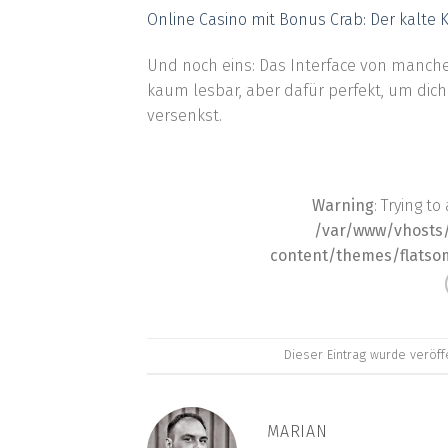
Online Casino mit Bonus Crab: Der kalte 
Und noch eins: Das Interface von manchen
kaum lesbar, aber dafür perfekt, um dich
versenkst.
Warning
: Trying t
/var/www/vhosts/
content/themes/flatso
Dieser Eintrag wurde veröff
MARIAN