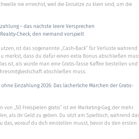
elle nie erreichst, weil die Einsätze zu klein sind, um die
inzahlung – das nächste leere Versprechen
 Reality‑Check, den niemand vorspielt
nutzen, ist das sogenannte „Cash‑Back“ für Verluste während
s du merkst, dass du dafür einen extra Bonus abschließen muss
as ist, als würde man eine Gratis‑Tasse Kaffee bestellen und
ahresmitgliedschaft abschließen muss.
s ohne Einzahlung 2026: Das lächerliche Märchen der Gratis-
 von „50 Freispielen gratis“ ist ein Marketing‑Gag, der mehr
den, als dir Geld zu geben. Du sitzt am Spieltisch, während da
u das, worauf du dich einstellen musst, bevor du den ersten