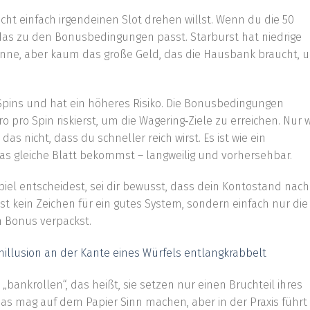
cht einfach irgendeinen Slot drehen willst. Wenn du die 50
l, das zu den Bonusbedingungen passt. Starburst hat niedrige
ewinne, aber kaum das große Geld, das die Hausbank braucht, 
Spins und hat ein höheres Risiko. Die Bonusbedingungen
 pro Spin riskierst, um die Wagering‑Ziele zu erreichen. Nur w
 das nicht, dass du schneller reich wirst. Es ist wie ein
as gleiche Blatt bekommst – langweilig und vorhersehbar.
piel entscheidest, sei dir bewusst, dass dein Kontostand nach
st kein Zeichen für ein gutes System, sondern einfach nur die
m Bonus verpackst.
nillusion an der Kante eines Würfels entlangkrabbelt
u „bankrollen“, das heißt, sie setzen nur einen Bruchteil ihres
 Das mag auf dem Papier Sinn machen, aber in der Praxis führt