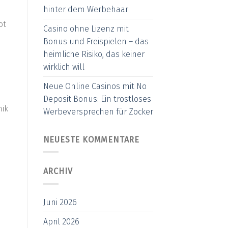
hinter dem Werbehaar
ot
Casino ohne Lizenz mit
Bonus und Freispielen – das
heimliche Risiko, das keiner
wirklich will
Neue Online Casinos mit No
Deposit Bonus: Ein trostloses
nik
Werbeversprechen für Zocker
NEUESTE KOMMENTARE
ARCHIV
Juni 2026
April 2026