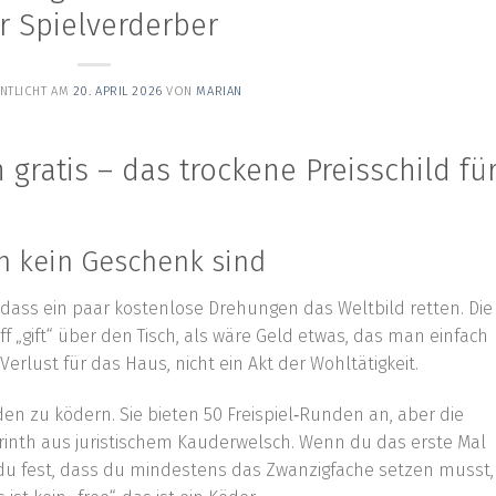
r Spielverderber
NTLICHT AM
20. APRIL 2026
VON
MARIAN
 gratis – das trockene Preisschild fü
n kein Geschenk sind
 dass ein paar kostenlose Drehungen das Weltbild retten. Die
f „gift“ über den Tisch, als wäre Geld etwas, das man einfach
r Verlust für das Haus, nicht ein Akt der Wohltätigkeit.
 zu ködern. Sie bieten 50 Freispiel‑Runden an, aber die
rinth aus juristischem Kauderwelsch. Wenn du das erste Mal
 du fest, dass du mindestens das Zwanzigfache setzen musst,