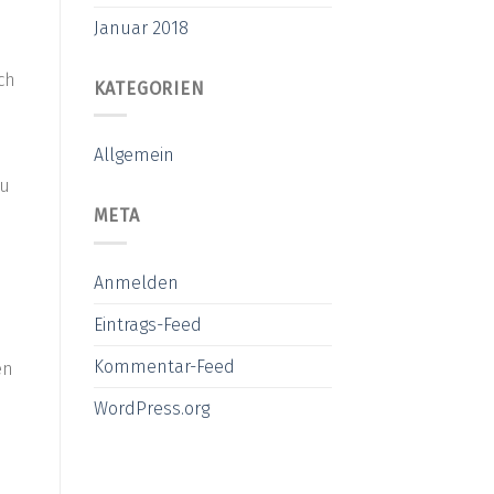
Januar 2018
ch
KATEGORIEN
Allgemein
du
META
Anmelden
Eintrags-Feed
Kommentar-Feed
en
WordPress.org