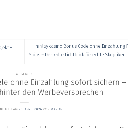
ninlay casino Bonus Code ohne Einzahlung 
ojekt –
Spins – Der kalte Lichtblick für echte Skeptiker
ALLGEMEIN
ele ohne Einzahlung sofort sichern –
k hinter den Werbeversprechen
NTLICHT AM
20. APRIL 2026
VON
MARIAN