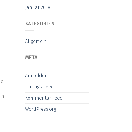
Januar 2018
KATEGORIEN
Allgemein
en
META
Anmelden
nd
Eintrags-Feed
ch
Kommentar-Feed
WordPress.org