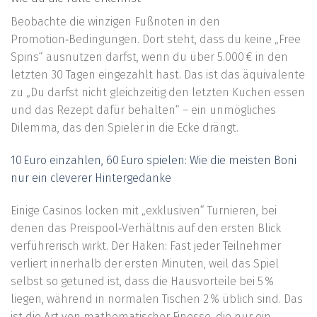
Beobachte die winzigen Fußnoten in den
Promotion‑Bedingungen. Dort steht, dass du keine „Free
Spins“ ausnutzen darfst, wenn du über 5.000 € in den
letzten 30 Tagen eingezahlt hast. Das ist das äquivalente
zu „Du darfst nicht gleichzeitig den letzten Kuchen essen
und das Rezept dafür behalten“ – ein unmögliches
Dilemma, das den Spieler in die Ecke drängt.
10 Euro einzahlen, 60 Euro spielen: Wie die meisten Boni
nur ein cleverer Hintergedanke
Einige Casinos locken mit „exklusiven“ Turnieren, bei
denen das Preispool‑Verhältnis auf den ersten Blick
verführerisch wirkt. Der Haken: Fast jeder Teilnehmer
verliert innerhalb der ersten Minuten, weil das Spiel
selbst so getuned ist, dass die Hausvorteile bei 5 %
liegen, während in normalen Tischen 2 % üblich sind. Das
ist die Art von mathematischer Finesse, die nur ein