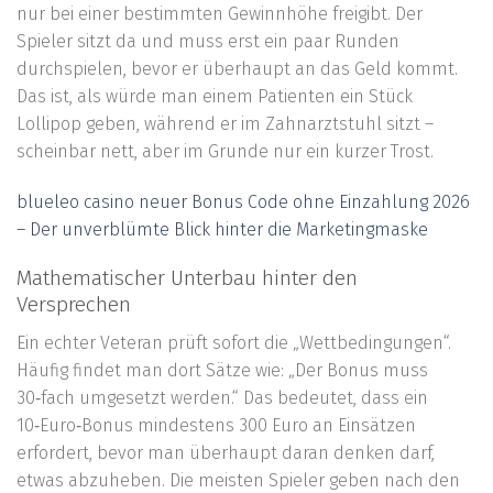
nur bei einer bestimmten Gewinnhöhe freigibt. Der
Spieler sitzt da und muss erst ein paar Runden
durchspielen, bevor er überhaupt an das Geld kommt.
Das ist, als würde man einem Patienten ein Stück
Lollipop geben, während er im Zahnarztstuhl sitzt –
scheinbar nett, aber im Grunde nur ein kurzer Trost.
blueleo casino neuer Bonus Code ohne Einzahlung 2026
– Der unverblümte Blick hinter die Marketingmaske
Mathematischer Unterbau hinter den
Versprechen
Ein echter Veteran prüft sofort die „Wett­bedingungen“.
Häufig findet man dort Sätze wie: „Der Bonus muss
30‑fach umgesetzt werden.“ Das bedeutet, dass ein
10‑Euro‑Bonus mindestens 300 Euro an Einsätzen
erfordert, bevor man überhaupt daran denken darf,
etwas abzuheben. Die meisten Spieler geben nach den