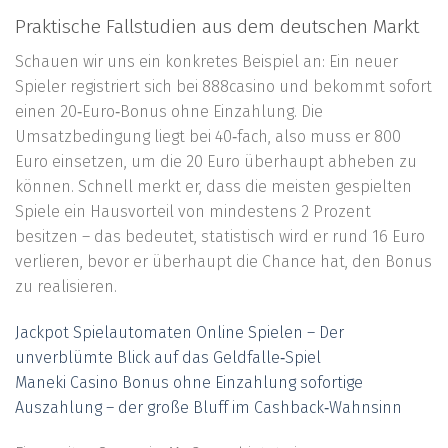
Praktische Fallstudien aus dem deutschen Markt
Schauen wir uns ein konkretes Beispiel an: Ein neuer
Spieler registriert sich bei 888casino und bekommt sofort
einen 20‑Euro‑Bonus ohne Einzahlung. Die
Umsatzbedingung liegt bei 40‑fach, also muss er 800
Euro einsetzen, um die 20 Euro überhaupt abheben zu
können. Schnell merkt er, dass die meisten gespielten
Spiele ein Hausvorteil von mindestens 2 Prozent
besitzen – das bedeutet, statistisch wird er rund 16 Euro
verlieren, bevor er überhaupt die Chance hat, den Bonus
zu realisieren.
Jackpot Spielautomaten Online Spielen – Der
unverblümte Blick auf das Geldfalle‑Spiel
Maneki Casino Bonus ohne Einzahlung sofortige
Auszahlung – der große Bluff im Cashback‑Wahnsinn