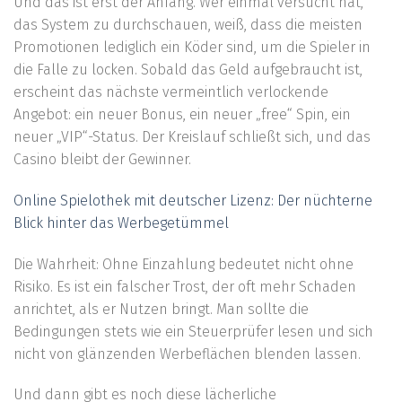
Und das ist erst der Anfang. Wer einmal versucht hat,
das System zu durchschauen, weiß, dass die meisten
Promotionen lediglich ein Köder sind, um die Spieler in
die Falle zu locken. Sobald das Geld aufgebraucht ist,
erscheint das nächste vermeintlich verlockende
Angebot: ein neuer Bonus, ein neuer „free“ Spin, ein
neuer „VIP“-Status. Der Kreislauf schließt sich, und das
Casino bleibt der Gewinner.
Online Spielothek mit deutscher Lizenz: Der nüchterne
Blick hinter das Werbegetümmel
Die Wahrheit: Ohne Einzahlung bedeutet nicht ohne
Risiko. Es ist ein falscher Trost, der oft mehr Schaden
anrichtet, als er Nutzen bringt. Man sollte die
Bedingungen stets wie ein Steuerprüfer lesen und sich
nicht von glänzenden Werbeflächen blenden lassen.
Und dann gibt es noch diese lächerliche