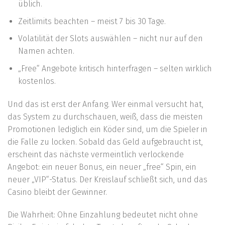
üblich.
Zeitlimits beachten – meist 7 bis 30 Tage.
Volatilität der Slots auswählen – nicht nur auf den
Namen achten.
„Free“ Angebote kritisch hinterfragen – selten wirklich
kostenlos.
Und das ist erst der Anfang. Wer einmal versucht hat,
das System zu durchschauen, weiß, dass die meisten
Promotionen lediglich ein Köder sind, um die Spieler in
die Falle zu locken. Sobald das Geld aufgebraucht ist,
erscheint das nächste vermeintlich verlockende
Angebot: ein neuer Bonus, ein neuer „free“ Spin, ein
neuer „VIP“-Status. Der Kreislauf schließt sich, und das
Casino bleibt der Gewinner.
Die Wahrheit: Ohne Einzahlung bedeutet nicht ohne