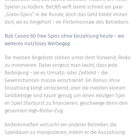
Spieler zu ködern. Bet365 wirft damit schnell ein paar
„Gratis‑Spins“ in die Runde, doch das Geld bleibt immer
dort, wo es hingehört – im Portemonnaie des Betreibers.
Rizk Casino 60 Free Spins ohne Einzahlung heute – ein
weiteres nutzloses Werbegag
Die meisten Angebote stehen unter dem Vorwand, Risiko
zu minimieren. Dabei vergisst man leicht, dass jede
Bedingung – sei es Umsatz‑ oder Zeitlimit – die
Gewinnchancen massiv einschränkt. Ein Bonus ohne
Einzahlung klingt verlockend, aber die meisten kleinen
Geldbeträge sind kaum genug, um einen einzigen Spin
im Spiel Starburst zu finanzieren, geschweige denn den
gesamten High‑Roller‑Zug.
Anderermaßen versucht ein anderer Betreiber, die
Spieldauer zu manipulieren, indem er die Auszahlung