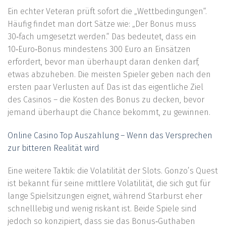
Ein echter Veteran prüft sofort die „Wett­bedingungen“.
Häufig findet man dort Sätze wie: „Der Bonus muss
30‑fach umgesetzt werden.“ Das bedeutet, dass ein
10‑Euro‑Bonus mindestens 300 Euro an Einsätzen
erfordert, bevor man überhaupt daran denken darf,
etwas abzuheben. Die meisten Spieler geben nach den
ersten paar Verlusten auf. Das ist das eigentliche Ziel
des Casinos – die Kosten des Bonus zu decken, bevor
jemand überhaupt die Chance bekommt, zu gewinnen.
Online Casino Top Auszahlung – Wenn das Versprechen
zur bitteren Realität wird
Eine weitere Taktik: die Volatilität der Slots. Gonzo’s Quest
ist bekannt für seine mittlere Volatilität, die sich gut für
lange Spielsitzungen eignet, während Starburst eher
schnelllebig und wenig riskant ist. Beide Spiele sind
jedoch so konzipiert, dass sie das Bonus‑Guthaben