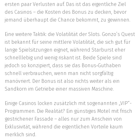
ersten paar Verlusten auf. Das ist das eigentliche Ziel
des Casinos – die Kosten des Bonus zu decken, bevor
jemand überhaupt die Chance bekommt, zu gewinnen.
Eine weitere Taktik: die Volatilität der Slots. Gonzo’s Quest
ist bekannt für seine mittlere Volatilität, die sich gut für
lange Spielsitzungen eignet, während Starburst eher
schnelllebig und wenig riskant ist. Beide Spiele sind
jedoch so konzipiert, dass sie das Bonus‑Guthaben
schnell verbrauchen, wenn man nicht sorgfältig
manövriert. Der Bonus ist also nichts weiter als ein
Sandkorn im Getriebe einer massiven Maschine.
Einige Casinos locken zusätzlich mit sogenannten „VIP“-
Programmen. Die Realität? Ein günstiges Motel mit frisch
gestrichener Fassade – alles nur zum Anschein von
Exklusivität, während die eigentlichen Vorteile kaum
merklich sind.