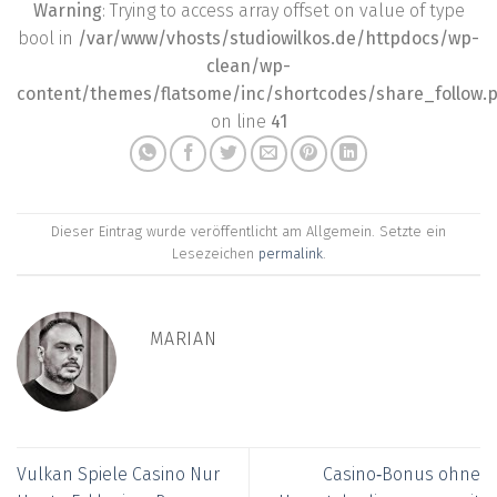
Warning
: Trying to access array offset on value of type
bool in
/var/www/vhosts/studiowilkos.de/httpdocs/wp-
clean/wp-
content/themes/flatsome/inc/shortcodes/share_follow.
on line
41
Dieser Eintrag wurde veröffentlicht am Allgemein. Setzte ein
Lesezeichen
permalink
.
MARIAN
Vulkan Spiele Casino Nur
Casino‑Bonus ohne