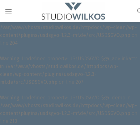
Warning
: Undefined property:
US\USDSGVO::$ga_trackoutboundlinks in
/var/www/vhosts/studiowilkos.de/httpdocs/wp-clean/wp-
content/plugins/usdsgvo-1.2.3-mf.de/src/USDSGVO.php
on
line
204
Warning
: Undefined property: US\USDSGVO::$ga_advlinkattr
in
/var/www/vhosts/studiowilkos.de/httpdocs/wp-
clean/wp-content/plugins/usdsgvo-1.2.3-
mf.de/src/USDSGVO.php
on line
207
Warning
: Undefined property: US\USDSGVO::$ga_demo in
/var/www/vhosts/studiowilkos.de/httpdocs/wp-clean/wp-
content/plugins/usdsgvo-1.2.3-mf.de/src/USDSGVO.php
on
line
210
Skip
to