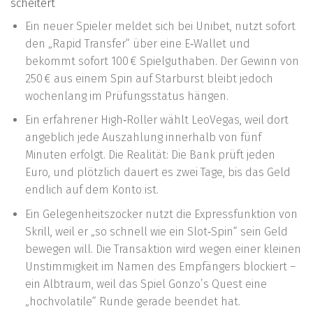
scheitert
Ein neuer Spieler meldet sich bei Unibet, nutzt sofort
den „Rapid Transfer“ über eine E‑Wallet und
bekommt sofort 100 € Spielguthaben. Der Gewinn von
250 € aus einem Spin auf Starburst bleibt jedoch
wochenlang im Prüfungsstatus hängen.
Ein erfahrener High‑Roller wählt LeoVegas, weil dort
angeblich jede Auszahlung innerhalb von fünf
Minuten erfolgt. Die Realität: Die Bank prüft jeden
Euro, und plötzlich dauert es zwei Tage, bis das Geld
endlich auf dem Konto ist.
Ein Gelegenheitszocker nutzt die Expressfunktion von
Skrill, weil er „so schnell wie ein Slot‑Spin“ sein Geld
bewegen will. Die Transaktion wird wegen einer kleinen
Unstimmigkeit im Namen des Empfängers blockiert –
ein Albtraum, weil das Spiel Gonzo’s Quest eine
„hochvolatile“ Runde gerade beendet hat.