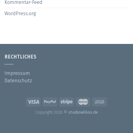
Kommentar-Feed
WordPress.org
RECHTLICHES
Impressum
Datenschutz
Copyright 2026 ©
studiowilkos.de