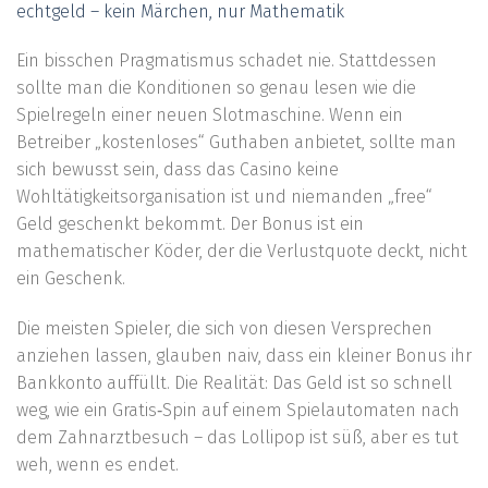
echtgeld – kein Märchen, nur Mathematik
Ein bisschen Pragmatismus schadet nie. Stattdessen
sollte man die Konditionen so genau lesen wie die
Spielregeln einer neuen Slotmaschine. Wenn ein
Betreiber „kostenloses“ Guthaben anbietet, sollte man
sich bewusst sein, dass das Casino keine
Wohltätigkeitsorganisation ist und niemanden „free“
Geld geschenkt bekommt. Der Bonus ist ein
mathematischer Köder, der die Verlustquote deckt, nicht
ein Geschenk.
Die meisten Spieler, die sich von diesen Versprechen
anziehen lassen, glauben naiv, dass ein kleiner Bonus ihr
Bankkonto auffüllt. Die Realität: Das Geld ist so schnell
weg, wie ein Gratis‑Spin auf einem Spielautomaten nach
dem Zahnarztbesuch – das Lollipop ist süß, aber es tut
weh, wenn es endet.