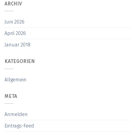
ARCHIV
Juni 2026
April 2026
Januar 2018
KATEGORIEN
Allgemein
META
Anmelden
Eintrags-Feed