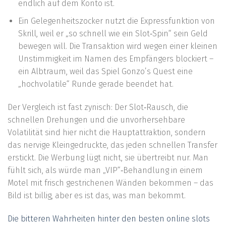
endlich auf dem Konto ist.
Ein Gelegenheitszocker nutzt die Expressfunktion von
Skrill, weil er „so schnell wie ein Slot‑Spin“ sein Geld
bewegen will. Die Transaktion wird wegen einer kleinen
Unstimmigkeit im Namen des Empfängers blockiert –
ein Albtraum, weil das Spiel Gonzo’s Quest eine
„hochvolatile“ Runde gerade beendet hat.
Der Vergleich ist fast zynisch: Der Slot‑Rausch, die
schnellen Drehungen und die unvorhersehbare
Volatilität sind hier nicht die Hauptattraktion, sondern
das nervige Kleingedruckte, das jeden schnellen Transfer
erstickt. Die Werbung lügt nicht, sie übertreibt nur. Man
fühlt sich, als würde man „VIP“‑Behandlung in einem
Motel mit frisch gestrichenen Wänden bekommen – das
Bild ist billig, aber es ist das, was man bekommt.
Die bitteren Wahrheiten hinter den besten online slots