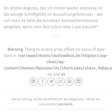
Ein letzter Ärgernis, das ich immer wieder anpresse, ist
die winzige Schriftgröße im Auszahlungsformular – wie
soll man da bitte die korrekten Kontoinformationen
eingeben, wenn man fast schon eine Lupe braucht?
Warning
: Trying to access array offset on value of type
bool in
/var/www/vhosts/studiowilkos.de/httpdocs/wp-
clean/wp-
content/themes/flatsome/inc/shortcodes/share_follow.
on line
41
Dieser Eintrag wurde veröffentlicht am Allgemein. Setzte ein
Lesezeichen
permalink
.