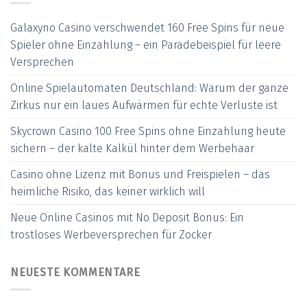
Galaxyno Casino verschwendet 160 Free Spins für neue
Spieler ohne Einzahlung – ein Paradebeispiel für leere
Versprechen
Online Spielautomaten Deutschland: Warum der ganze
Zirkus nur ein laues Aufwärmen für echte Verluste ist
Skycrown Casino 100 Free Spins ohne Einzahlung heute
sichern – der kalte Kalkül hinter dem Werbehaar
Casino ohne Lizenz mit Bonus und Freispielen – das
heimliche Risiko, das keiner wirklich will
Neue Online Casinos mit No Deposit Bonus: Ein
trostloses Werbeversprechen für Zocker
NEUESTE KOMMENTARE