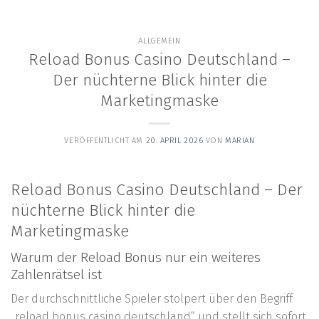
content
ALLGEMEIN
Reload Bonus Casino Deutschland –
Der nüchterne Blick hinter die
Marketingmaske
VERÖFFENTLICHT AM
20. APRIL 2026
VON
MARIAN
Reload Bonus Casino Deutschland – Der
nüchterne Blick hinter die
Marketingmaske
Warum der Reload Bonus nur ein weiteres
Zahlenrätsel ist
Der durchschnittliche Spieler stolpert über den Begriff
„reload bonus casino deutschland“ und stellt sich sofort