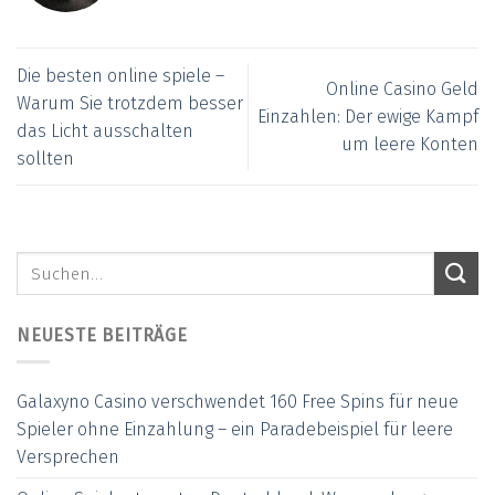
Die besten online spiele –
Online Casino Geld
Warum Sie trotzdem besser
Einzahlen: Der ewige Kampf
das Licht ausschalten
um leere Konten
sollten
NEUESTE BEITRÄGE
Galaxyno Casino verschwendet 160 Free Spins für neue
Spieler ohne Einzahlung – ein Paradebeispiel für leere
Versprechen