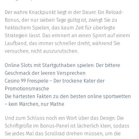
Der wahre Knackpunkt liegt in der Dauer. Ein Reload-
Bonus, der nur sieben Tage gültig ist, zwingt Sie zu
hektischem Spielen, das kaum Zeit für überlegte
Strategien lässt. Das erinnert an einen Sprint auf einem
Laufband, das immer schneller dreht, während Sie
versuchen, nicht auszurutschen.
Online Slots mit Startguthaben spielen: Der bittere
Geschmack der leeren Versprechen
Casino 99 Freispiele – Der trockene Kater der
Promotionsmasche
Die härtesten Fakten zu den besten online sportwetten
– kein Märchen, nur Mathe
Und zum Schluss noch ein Wort über das Design: Die
Schriftgröße im Bonus‑Panel ist lächerlich klein, sodass
Sie jedes Mal das Scrollrad drehen müssen, um die