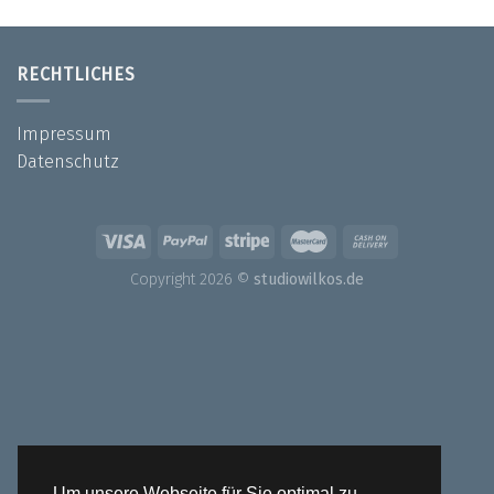
RECHTLICHES
Impressum
Datenschutz
Copyright 2026 ©
studiowilkos.de
Um unsere Webseite für Sie optimal zu