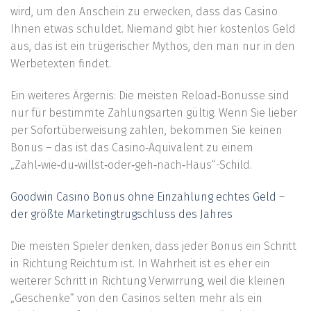
wird, um den Anschein zu erwecken, dass das Casino
Ihnen etwas schuldet. Niemand gibt hier kostenlos Geld
aus, das ist ein trügerischer Mythos, den man nur in den
Werbetexten findet.
Ein weiteres Ärgernis: Die meisten Reload‑Bonusse sind
nur für bestimmte Zahlungsarten gültig. Wenn Sie lieber
per Sofortüberweisung zahlen, bekommen Sie keinen
Bonus – das ist das Casino‑Äquivalent zu einem
„Zahl‑wie‑du‑willst‑oder‑geh‑nach‑Haus“-Schild.
Goodwin Casino Bonus ohne Einzahlung echtes Geld –
der größte Marketingtrugschluss des Jahres
Die meisten Spieler denken, dass jeder Bonus ein Schritt
in Richtung Reichtum ist. In Wahrheit ist es eher ein
weiterer Schritt in Richtung Verwirrung, weil die kleinen
„Geschenke“ von den Casinos selten mehr als ein