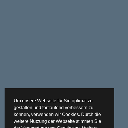
Um unsere Webseite für Sie optimal zu
gestalten und fortlaufend verbessern zu
können, verwenden wir Cookies. Durch die
weitere Nutzung der Webseite stimmen Sie