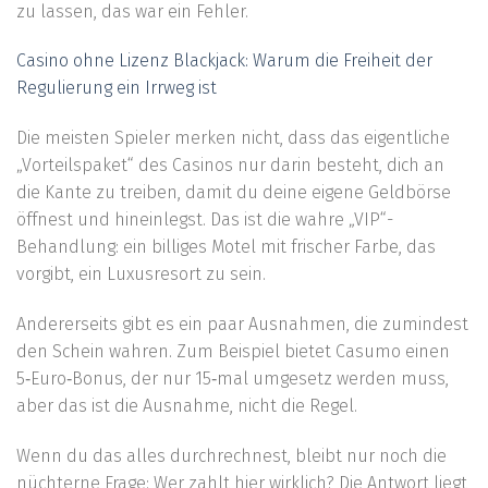
zu lassen, das war ein Fehler.
Casino ohne Lizenz Blackjack: Warum die Freiheit der
Regulierung ein Irrweg ist
Die meisten Spieler merken nicht, dass das eigentliche
„Vorteilspaket“ des Casinos nur darin besteht, dich an
die Kante zu treiben, damit du deine eigene Geldbörse
öffnest und hineinlegst. Das ist die wahre „VIP“-
Behandlung: ein billiges Motel mit frischer Farbe, das
vorgibt, ein Luxusresort zu sein.
Andererseits gibt es ein paar Ausnahmen, die zumindest
den Schein wahren. Zum Beispiel bietet Casumo einen
5‑Euro‑Bonus, der nur 15‑mal umgesetz werden muss,
aber das ist die Ausnahme, nicht die Regel.
Wenn du das alles durchrechnest, bleibt nur noch die
nüchterne Frage: Wer zahlt hier wirklich? Die Antwort liegt