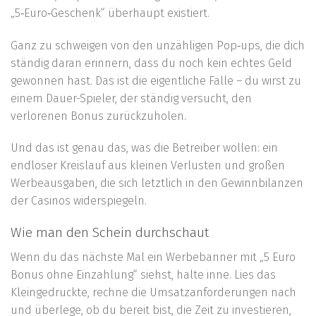
„5‑Euro‑Geschenk“ überhaupt existiert.
Ganz zu schweigen von den unzähligen Pop‑ups, die dich
ständig daran erinnern, dass du noch kein echtes Geld
gewonnen hast. Das ist die eigentliche Falle – du wirst zu
einem Dauer-Spieler, der ständig versucht, den
verlorenen Bonus zurückzuholen.
Und das ist genau das, was die Betreiber wollen: ein
endloser Kreislauf aus kleinen Verlusten und großen
Werbeausgaben, die sich letztlich in den Gewinnbilanzen
der Casinos widerspiegeln.
Wie man den Schein durchschaut
Wenn du das nächste Mal ein Werbebanner mit „5 Euro
Bonus ohne Einzahlung“ siehst, halte inne. Lies das
Kleingedruckte, rechne die Umsatzanforderungen nach
und überlege, ob du bereit bist, die Zeit zu investieren,