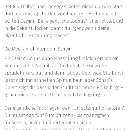
Bet365, Unibet und LeoVegas bieten diesen 5‑Euro‑Start,
doch das Kleingedruckte versteckt jede Hoffnung auf
echten Gewinn. Der eigentliche „Bonus“ ist ein Mittel, dich
in die Seite zu locken, damit du irgendwann deine
eigentliche Einzahlung machst.
Die Mechanik hinter dem Schein
Ein Casino‑Bonus ohne Einzahlung funktioniert wie ein
Slot mit hoher Volatilität: Du drehst, die Gewinne
sprudeln kurz auf, und dann ist das Geld weg. Starburst
lässt dich mit schnellen Spins jubeln, aber Gonzo’s
Quest zeigt dir, dass jeder Schritt ein neues Risiko birgt –
genau wie die versteckten Umsatzbedingungen.
Der eigentliche Trick liegt in den „Umsatzmultiplikatoren“.
Du musst das fünf Euro oft zehn- bis zwanzigfach
umsetzen, bevor du überhaupt an einen
Auszahlungsantrag denken darfst. Das ist mathematisch