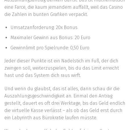
eine Farce, die kaum jemandem auffällt, weil das Casino
die Zahlen in bunten Grafiken verpackt.
Umsatzanforderung: 20x Bonus
Maximaler Gewinn aus Bonus: 20 Euro
Gewinnlimit pro Spielrunde: 0,50 Euro
Jeder dieser Punkte ist ein Nadelstich im Fuß, der dich
zwingen soll, weiterzuspielen, bis du das Limit erreicht
hast und das System dich raus wirft.
Und wenn du glaubst, das ist alles, dann schau dir die
Auszahlungsgeschwindigkeit an. Einmal den Antrag
gestellt, dauert es oft drei Werktage, bis das Geld endlich
die virtuelle Kasse verlässt – als ob das Geld erst durch
ein Labyrinth aus Bürokratie laufen müsste.