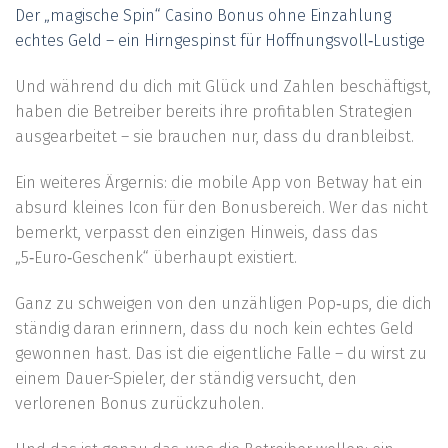
Der „magische Spin“ Casino Bonus ohne Einzahlung
echtes Geld – ein Hirngespinst für Hoffnungsvoll‑Lustige
Und während du dich mit Glück und Zahlen beschäftigst,
haben die Betreiber bereits ihre profitablen Strategien
ausgearbeitet – sie brauchen nur, dass du dranbleibst.
Ein weiteres Ärgernis: die mobile App von Betway hat ein
absurd kleines Icon für den Bonusbereich. Wer das nicht
bemerkt, verpasst den einzigen Hinweis, dass das
„5‑Euro‑Geschenk“ überhaupt existiert.
Ganz zu schweigen von den unzähligen Pop‑ups, die dich
ständig daran erinnern, dass du noch kein echtes Geld
gewonnen hast. Das ist die eigentliche Falle – du wirst zu
einem Dauer-Spieler, der ständig versucht, den
verlorenen Bonus zurückzuholen.