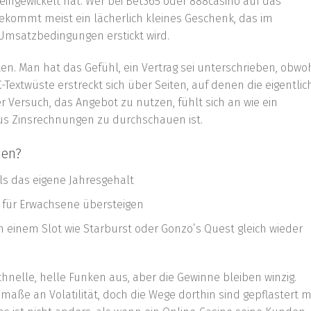
eingewickelt hat. Wer bei Bet365 oder 888casino auf das
bekommt meist ein lächerlich kleines Geschenk, das im
 Umsatzbedingungen erstickt wird.
n. Man hat das Gefühl, ein Vertrag sei unterschrieben, obwo
Textwüste erstreckt sich über Seiten, auf denen die eigentlic
er Versuch, das Angebot zu nutzen, fühlt sich an wie ein
us Zinsrechnungen zu durchschauen ist.
nen?
s das eigene Jahresgehalt
d für Erwachsene übersteigen
 einem Slot wie Starburst oder Gonzo’s Quest gleich wieder
schnelle, helle Funken aus, aber die Gewinne bleiben winzig.
maße an Volatilität, doch die Wege dorthin sind gepflastert m