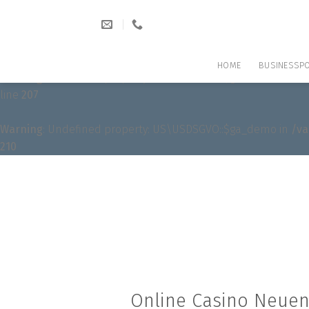
Warning
: Undefined property: US\USDSGVO::$ga_trackoutbou
mf.de/src/USDSGVO.php
on line
204
HOME
BUSINESSPO
Warning
: Undefined property: US\USDSGVO::$ga_advlinkattr 
line
207
Warning
: Undefined property: US\USDSGVO::$ga_demo in
/va
210
Skip
to
content
Online Casino Neuenb