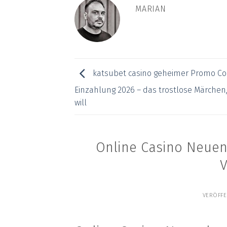
MARIAN
katsubet casino geheimer Promo C
Einzahlung 2026 – das trostlose Märchen,
will
Online Casino Neuenb
VERÖFFE