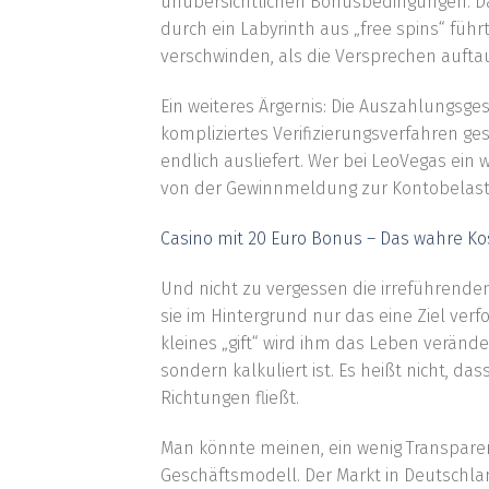
unübersichtlichen Bonusbedingungen. Das
durch ein Labyrinth aus „free spins“ füh
verschwinden, als die Versprechen aufta
Ein weiteres Ärgernis: Die Auszahlungsge
kompliziertes Verifizierungsverfahren g
endlich ausliefert. Wer bei LeoVegas ein 
von der Gewinnmeldung zur Kontobelastun
Casino mit 20 Euro Bonus – Das wahre K
Und nicht zu vergessen die irreführend
sie im Hintergrund nur das eine Ziel verfo
kleines „gift“ wird ihm das Leben verände
sondern kalkuliert ist. Es heißt nicht, da
Richtungen fließt.
Man könnte meinen, ein wenig Transparen
Geschäftsmodell. Der Markt in Deutschland