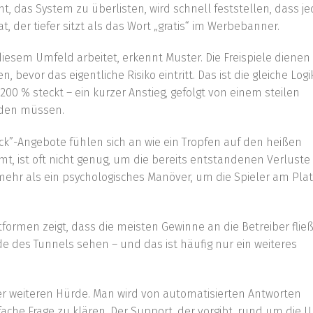
, das System zu überlisten, wird schnell feststellen, dass j
 der tiefer sitzt als das Wort „gratis“ im Werbebanner.
 diesem Umfeld arbeitet, erkennt Muster. Die Freispiele dienen
, bevor das eigentliche Risiko eintritt. Das ist die gleiche Logi
0 % steckt – ein kurzer Anstieg, gefolgt von einem steilen
rden müssen.
k”-Angebote fühlen sich an wie ein Tropfen auf den heißen
, ist oft nicht genug, um die bereits entstandenen Verluste
mehr als ein psychologisches Manöver, um die Spieler am Pla
tformen zeigt, dass die meisten Gewinne an die Betreiber flie
e des Tunnels sehen – und das ist häufig nur ein weiteres
r weiteren Hürde. Man wird von automatisierten Antworten
ache Frage zu klären. Der Support, der vorgibt, rund um die U