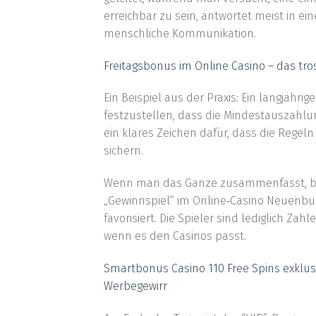
erreichbar zu sein, antwortet meist in eine
menschliche Kommunikation.
Freitagsbonus im Online Casino – das t
Ein Beispiel aus der Praxis: Ein langjähr
festzustellen, dass die Mindestauszahlung
ein klares Zeichen dafür, dass die Rege
sichern.
Wenn man das Ganze zusammenfasst, blei
„Gewinnspiel“ im Online‑Casino Neuenburg
favorisiert. Die Spieler sind lediglich Za
wenn es den Casinos passt.
Smartbonus Casino 110 Free Spins exklus
Werbegewirr