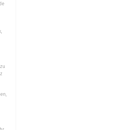
ede
k,
 zu
tz
ßen,
hr