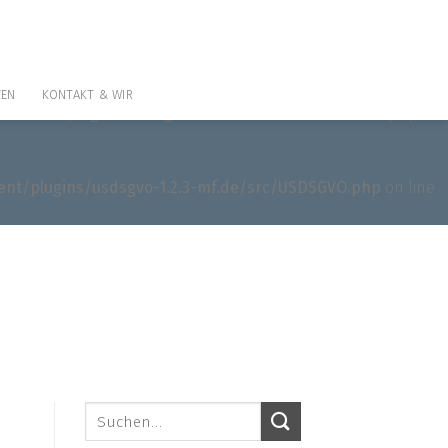
ean/wp-content/plugins/usdsgvo-1.2.3-
ZEN
KONTAKT & WIR
content/plugins/usdsgvo-1.2.3-mf.de/src/USDSGVO.php
on
ent/plugins/usdsgvo-1.2.3-mf.de/src/USDSGVO.php
on line