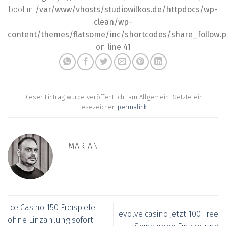
bool in
/var/www/vhosts/studiowilkos.de/httpdocs/wp-
clean/wp-
content/themes/flatsome/inc/shortcodes/share_follow.
on line
41
Dieser Eintrag wurde veröffentlicht am Allgemein. Setzte ein
Lesezeichen
permalink
.
MARIAN
Ice Casino 150 Freispiele
evolve casino jetzt 100 Free
ohne Einzahlung sofort