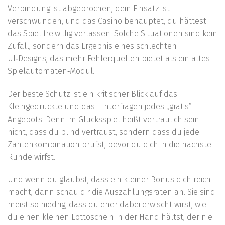
Verbindung ist abgebrochen, dein Einsatz ist
verschwunden, und das Casino behauptet, du hättest
das Spiel freiwillig verlassen. Solche Situationen sind kein
Zufall, sondern das Ergebnis eines schlechten
UI‑Designs, das mehr Fehlerquellen bietet als ein altes
Spielautomaten‑Modul.
Der beste Schutz ist ein kritischer Blick auf das
Kleingedruckte und das Hinterfragen jedes „gratis“
Angebots. Denn im Glücksspiel heißt vertraulich sein
nicht, dass du blind vertraust, sondern dass du jede
Zahlenkombination prüfst, bevor du dich in die nächste
Runde wirfst.
Und wenn du glaubst, dass ein kleiner Bonus dich reich
macht, dann schau dir die Auszahlungsraten an. Sie sind
meist so niedrig, dass du eher dabei erwischt wirst, wie
du einen kleinen Lottoschein in der Hand hältst, der nie