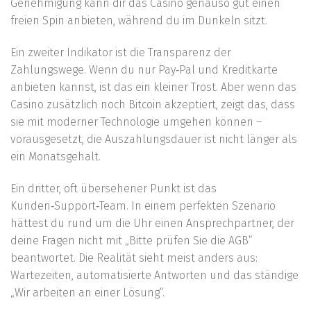
Genehmigung kann dir das Casino genauso gut einen
freien Spin anbieten, während du im Dunkeln sitzt.
Ein zweiter Indikator ist die Transparenz der
Zahlungswege. Wenn du nur Pay‑Pal und Kreditkarte
anbieten kannst, ist das ein kleiner Trost. Aber wenn das
Casino zusätzlich noch Bitcoin akzeptiert, zeigt das, dass
sie mit moderner Technologie umgehen können –
vorausgesetzt, die Auszahlungsdauer ist nicht länger als
ein Monatsgehalt.
Ein dritter, oft übersehener Punkt ist das
Kunden‑Support‑Team. In einem perfekten Szenario
hättest du rund um die Uhr einen Ansprechpartner, der
deine Fragen nicht mit „Bitte prüfen Sie die AGB“
beantwortet. Die Realität sieht meist anders aus:
Wartezeiten, automatisierte Antworten und das ständige
„Wir arbeiten an einer Lösung“.