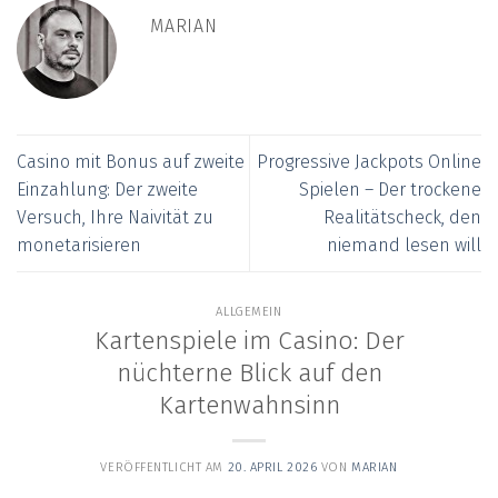
MARIAN
Casino mit Bonus auf zweite
Progressive Jackpots Online
Einzahlung: Der zweite
Spielen – Der trockene
Versuch, Ihre Naivität zu
Realitätscheck, den
monetarisieren
niemand lesen will
ALLGEMEIN
Kartenspiele im Casino: Der
nüchterne Blick auf den
Kartenwahnsinn
VERÖFFENTLICHT AM
20. APRIL 2026
VON
MARIAN