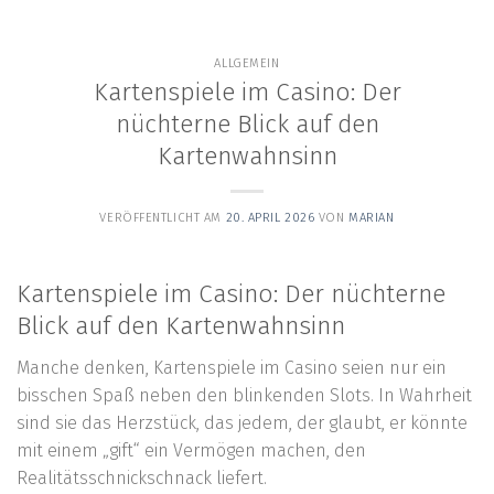
content
ALLGEMEIN
Kartenspiele im Casino: Der
nüchterne Blick auf den
Kartenwahnsinn
VERÖFFENTLICHT AM
20. APRIL 2026
VON
MARIAN
Kartenspiele im Casino: Der nüchterne
Blick auf den Kartenwahnsinn
Manche denken, Karten­spiele im Casino seien nur ein
bisschen Spaß neben den blinkenden Slots. In Wahrheit
sind sie das Herzstück, das jedem, der glaubt, er könnte
mit einem „gift“ ein Vermögen machen, den
Realitätsschnickschnack liefert.