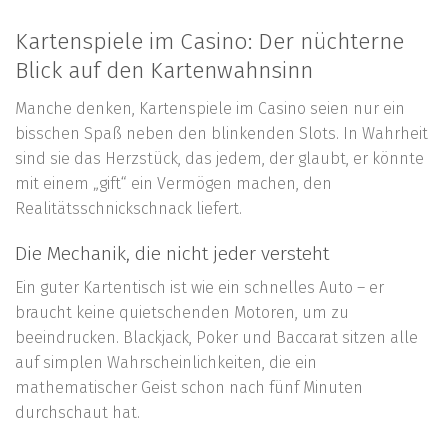
Kartenspiele im Casino: Der nüchterne
Blick auf den Kartenwahnsinn
Manche denken, Karten­spiele im Casino seien nur ein
bisschen Spaß neben den blinkenden Slots. In Wahrheit
sind sie das Herzstück, das jedem, der glaubt, er könnte
mit einem „gift“ ein Vermögen machen, den
Realitätsschnickschnack liefert.
Die Mechanik, die nicht jeder versteht
Ein guter Kartentisch ist wie ein schnelles Auto – er
braucht keine quietschenden Motoren, um zu
beeindrucken. Blackjack, Poker und Baccarat sitzen alle
auf simplen Wahrscheinlichkeiten, die ein
mathematischer Geist schon nach fünf Minuten
durchschaut hat.