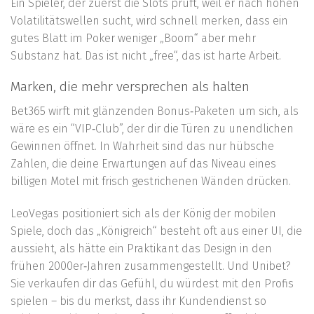
Ein Spieler, der zuerst die Slots prüft, weil er nach hohen
Volatilitätswellen sucht, wird schnell merken, dass ein
gutes Blatt im Poker weniger „Boom“ aber mehr
Substanz hat. Das ist nicht „free“, das ist harte Arbeit.
Marken, die mehr versprechen als halten
Bet365 wirft mit glänzenden Bonus‑Paketen um sich, als
wäre es ein “VIP‑Club”, der dir die Türen zu unendlichen
Gewinnen öffnet. In Wahrheit sind das nur hübsche
Zahlen, die deine Erwartungen auf das Niveau eines
billigen Motel mit frisch gestrichenen Wänden drücken.
LeoVegas positioniert sich als der König der mobilen
Spiele, doch das „Königreich“ besteht oft aus einer UI, die
aussieht, als hätte ein Praktikant das Design in den
frühen 2000er‑Jahren zusammengestellt. Und Unibet?
Sie verkaufen dir das Gefühl, du würdest mit den Profis
spielen – bis du merkst, dass ihr Kundendienst so