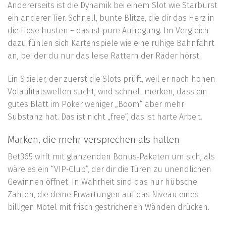
Andererseits ist die Dynamik bei einem Slot wie Starburst
ein anderer Tier. Schnell, bunte Blitze, die dir das Herz in
die Hose husten – das ist pure Aufregung. Im Vergleich
dazu fühlen sich Kartenspiele wie eine ruhige Bahnfahrt
an, bei der du nur das leise Rattern der Räder hörst.
Ein Spieler, der zuerst die Slots prüft, weil er nach hohen
Volatilitätswellen sucht, wird schnell merken, dass ein
gutes Blatt im Poker weniger „Boom“ aber mehr
Substanz hat. Das ist nicht „free“, das ist harte Arbeit.
Marken, die mehr versprechen als halten
Bet365 wirft mit glänzenden Bonus‑Paketen um sich, als
wäre es ein “VIP‑Club”, der dir die Türen zu unendlichen
Gewinnen öffnet. In Wahrheit sind das nur hübsche
Zahlen, die deine Erwartungen auf das Niveau eines
billigen Motel mit frisch gestrichenen Wänden drücken.