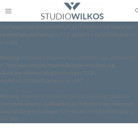
Warning
: Undefined property:
US\USDSGVO::$ga_trackoutboundlinks in
/var/www/vhosts/studiowilkos.de/httpdocs/wp-clean/wp-
content/plugins/usdsgvo-1.2.3-mf.de/src/USDSGVO.php
on
line
204
Warning
: Undefined property: US\USDSGVO::$ga_advlinkattr
in
/var/www/vhosts/studiowilkos.de/httpdocs/wp-
clean/wp-content/plugins/usdsgvo-1.2.3-
mf.de/src/USDSGVO.php
on line
207
Warning
: Undefined property: US\USDSGVO::$ga_demo in
/var/www/vhosts/studiowilkos.de/httpdocs/wp-clean/wp-
content/plugins/usdsgvo-1.2.3-mf.de/src/USDSGVO.php
on
line
210
Skip
to