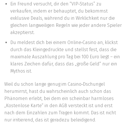
Ein Freund versucht, dir den “VIP‑Status” zu
verkaufen, indem er behauptet, du bekommst
exklusive Deals, während du in Wirklichkeit nur die
gleichen langweiligen Regeln wie jeder andere Spieler
akzeptierst.
Du meldest dich bei einem Online‑Casino an, klickst
durch das Kleingedruckte und stellst fest, dass die
maximale Auszahlung pro Tag bei 100 Euro liegt – ein
klares Zeichen dafür, dass das „große Geld“ nur ein
Mythos ist.
Weil du schon lange genug im Casino‑Dschungel
herumirrst, hast du wahrscheinlich auch schon das
Phänomen erlebt, bei dem ein scheinbar harmloses
„Kostenlose Karte“ in den AGB versteckt ist und erst
nach dem Einzahlen zum Tragen kommt. Das ist nicht
nur irritierend, das ist geradezu beleidigend.