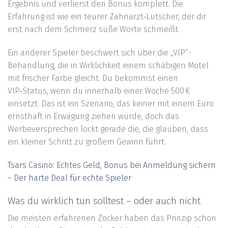
Ergebnis und verlierst den Bonus komplett. Die
Erfahrung ist wie ein teurer Zahnarzt‑Lutscher, der dir
erst nach dem Schmerz süße Worte schmeißt.
Ein anderer Spieler beschwert sich über die „VIP“-
Behandlung, die in Wirklichkeit einem schäbigen Motel
mit frischer Farbe gleicht. Du bekommst einen
VIP‑Status, wenn du innerhalb einer Woche 500 €
einsetzt. Das ist ein Szenario, das keiner mit einem Euro
ernsthaft in Erwägung ziehen würde, doch das
Werbeversprechen lockt gerade die, die glauben, dass
ein kleiner Schritt zu großem Gewinn führt.
Tsars Casino: Echtes Geld, Bonus bei Anmeldung sichern
– Der harte Deal für echte Spieler
Was du wirklich tun solltest – oder auch nicht
Die meisten erfahrenen Zocker haben das Prinzip schon