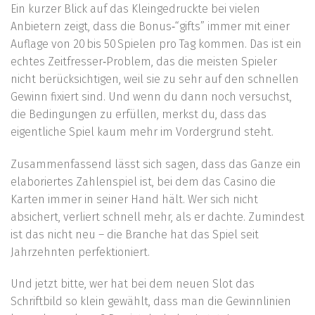
Ein kurzer Blick auf das Kleingedruckte bei vielen
Anbietern zeigt, dass die Bonus‑“gifts” immer mit einer
Auflage von 20 bis 50 Spielen pro Tag kommen. Das ist ein
echtes Zeitfresser‑Problem, das die meisten Spieler
nicht berücksichtigen, weil sie zu sehr auf den schnellen
Gewinn fixiert sind. Und wenn du dann noch versuchst,
die Bedingungen zu erfüllen, merkst du, dass das
eigentliche Spiel kaum mehr im Vordergrund steht.
Zusammenfassend lässt sich sagen, dass das Ganze ein
elaboriertes Zahlenspiel ist, bei dem das Casino die
Karten immer in seiner Hand hält. Wer sich nicht
absichert, verliert schnell mehr, als er dachte. Zumindest
ist das nicht neu – die Branche hat das Spiel seit
Jahrzehnten perfektioniert.
Und jetzt bitte, wer hat bei dem neuen Slot das
Schriftbild so klein gewählt, dass man die Gewinnlinien