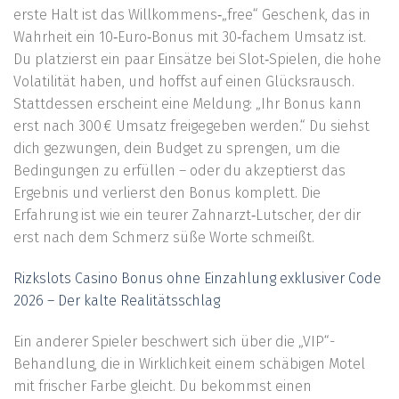
erste Halt ist das Willkommens‑„free“ Geschenk, das in
Wahrheit ein 10‑Euro‑Bonus mit 30‑fachem Umsatz ist.
Du platzierst ein paar Einsätze bei Slot‑Spielen, die hohe
Volatilität haben, und hoffst auf einen Glücksrausch.
Stattdessen erscheint eine Meldung: „Ihr Bonus kann
erst nach 300 € Umsatz freigegeben werden.“ Du siehst
dich gezwungen, dein Budget zu sprengen, um die
Bedingungen zu erfüllen – oder du akzeptierst das
Ergebnis und verlierst den Bonus komplett. Die
Erfahrung ist wie ein teurer Zahnarzt‑Lutscher, der dir
erst nach dem Schmerz süße Worte schmeißt.
Rizkslots Casino Bonus ohne Einzahlung exklusiver Code
2026 – Der kalte Realitätsschlag
Ein anderer Spieler beschwert sich über die „VIP“-
Behandlung, die in Wirklichkeit einem schäbigen Motel
mit frischer Farbe gleicht. Du bekommst einen