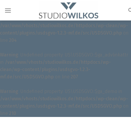
Warning
: Undefined property:
US\USDSGVO::$ga_trackoutboundlinks in
/var/www/vhosts/studiowilkos.de/httpdocs/wp-clean/wp-
content/plugins/usdsgvo-1.2.3-mf.de/src/USDSGVO.php
on
line
204
Warning
: Undefined property: US\USDSGVO::$ga_advlinkattr
in
/var/www/vhosts/studiowilkos.de/httpdocs/wp-
clean/wp-content/plugins/usdsgvo-1.2.3-
mf.de/src/USDSGVO.php
on line
207
Warning
: Undefined property: US\USDSGVO::$ga_demo in
/var/www/vhosts/studiowilkos.de/httpdocs/wp-clean/wp-
content/plugins/usdsgvo-1.2.3-mf.de/src/USDSGVO.php
on
line
210
Skip
to