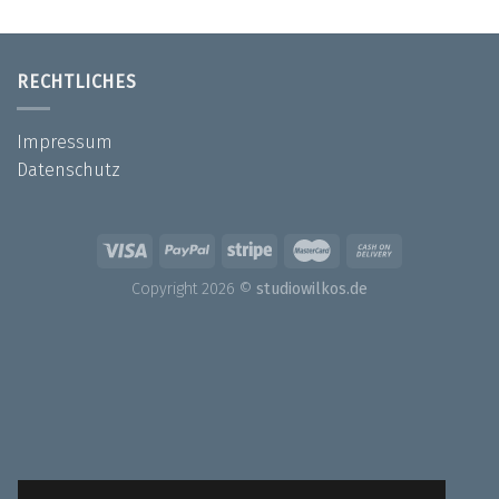
RECHTLICHES
Impressum
Datenschutz
Copyright 2026 ©
studiowilkos.de