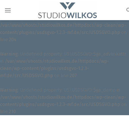
Warning
: Undefined property:
US\USDSGVO::$ga_trackoutboundlinks in
/var/www/vhosts/studiowilkos.de/httpdocs/wp-clean/wp-
content/plugins/usdsgvo-1.2.3-mf.de/src/USDSGVO.php
on
line
204
Warning
: Undefined property: US\USDSGVO::$ga_advlinkattr
in
/var/www/vhosts/studiowilkos.de/httpdocs/wp-
clean/wp-content/plugins/usdsgvo-1.2.3-
mf.de/src/USDSGVO.php
on line
207
Warning
: Undefined property: US\USDSGVO::$ga_demo in
/var/www/vhosts/studiowilkos.de/httpdocs/wp-clean/wp-
content/plugins/usdsgvo-1.2.3-mf.de/src/USDSGVO.php
on
line
210
Skip
to