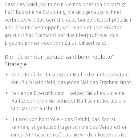
dass das Spiel „sie nur ein kleines bisschen bevorzugt
hat“. Das ist eine Erzählung, die sich genauso schnell
verbreitet wie das Gerücht, dass Gonzo’s Quest plötzlich
alle Gewinne verdoppelt, weil man den Joker-Button
gedrückt hat. Niemand hat das überprüft, weil das
Ergebnis immer noch vom Zufall diktiert wird.
Die Tücken der „gerade zahl beim roulette“-
Strategie
Keine Berücksichtigung der Null – das unterschätzte
Mini‑Bürokratenfeld, das jedes Mal das Ergebnis kippt.
Fehlende Diversifikation – setzen Sie alles auf eine
Hälfte, verlieren Sie bei jeder Null schneller, als ein
Slot‑Jackpot ausbricht.
Illusion von Kontrolle – das Gefühl, das Rad zu
kennen, ist genauso trügerisch wie das Versprechen
eines „VIP‑Geschenks“, das nie wirklich kostenlos ist.