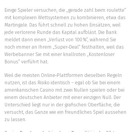
Einige Spieler versuchen, die „gerade zahl beim roulette“
mit komplexen Wettsystemen zu kombinieren, etwa das
Martingale. Das führt schnell zu hohen Einsätzen, weil
jede verlorene Runde das Kapital aufbläst. Die Bank
meldet dann einen „Verlust von 100 %“, während Sie
noch immer an Ihrem „Super‑Deal“ festhalten, weil das
Werbebanner Sie mit einer knallroten „Kostenloser
Bonus“ verführt hat.
Weil die meisten Online‑Plattformen dieselben Regeln
nutzen, ist das Risiko identisch – egal ob Sie bei einem
amerikanischen Casino mit zwei Nullen spielen oder bei
einem deutschen Anbieter mit einer einzigen Null. Der
Unterschied liegt nur in der grafischen Oberfläche, die
versucht, das Ganze wie ein freundliches Spiel aussehen
zu lassen.