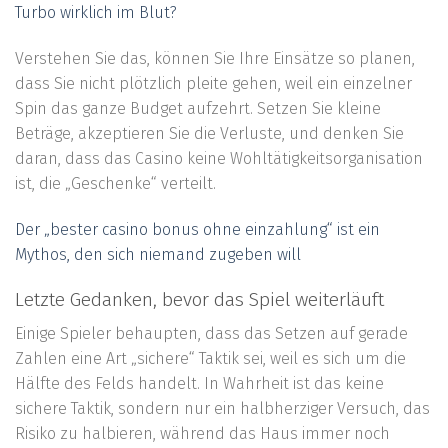
Turbo wirklich im Blut?
Verstehen Sie das, können Sie Ihre Einsätze so planen,
dass Sie nicht plötzlich pleite gehen, weil ein einzelner
Spin das ganze Budget aufzehrt. Setzen Sie kleine
Beträge, akzeptieren Sie die Verluste, und denken Sie
daran, dass das Casino keine Wohltätigkeitsorganisation
ist, die „Geschenke“ verteilt.
Der „bester casino bonus ohne einzahlung“ ist ein
Mythos, den sich niemand zugeben will
Letzte Gedanken, bevor das Spiel weiterläuft
Einige Spieler behaupten, dass das Setzen auf gerade
Zahlen eine Art „sichere“ Taktik sei, weil es sich um die
Hälfte des Felds handelt. In Wahrheit ist das keine
sichere Taktik, sondern nur ein halbherziger Versuch, das
Risiko zu halbieren, während das Haus immer noch