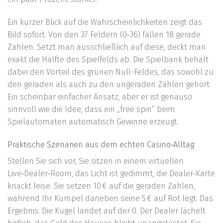
Ein kurzer Blick auf die Wahrscheinlichkeiten zeigt das
Bild sofort. Von den 37 Feldern (0‑36) fallen 18 gerade
Zahlen. Setzt man ausschließlich auf diese, deckt man
exakt die Hälfte des Spielfelds ab. Die Spielbank behält
dabei den Vorteil des grünen Null-Feldes, das sowohl zu
den geraden als auch zu den ungeraden Zahlen gehört.
Ein scheinbar einfacher Ansatz, aber er ist genauso
sinnvoll wie die Idee, dass ein „free spin“ beim
Spielautomaten automatisch Gewinne erzeugt.
Praktische Szenarien aus dem echten Casino‑Alltag
Stellen Sie sich vor, Sie sitzen in einem virtuellen
Live‑Dealer‑Room, das Licht ist gedimmt, die Dealer‑Karte
knackt leise. Sie setzen 10 € auf die geraden Zahlen,
während Ihr Kumpel daneben seine 5 € auf Rot legt. Das
Ergebnis: Die Kugel landet auf der 0. Der Dealer lächelt