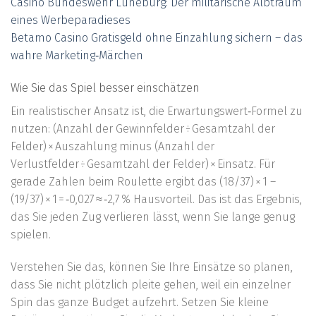
Casino Bundeswehr Lüneburg: Der militärische Albtraum
eines Werbeparadieses
Betamo Casino Gratisgeld ohne Einzahlung sichern – das
wahre Marketing‑Märchen
Wie Sie das Spiel besser einschätzen
Ein realistischer Ansatz ist, die Erwartungswert‑Formel zu
nutzen: (Anzahl der Gewinnfelder ÷ Gesamtzahl der
Felder) × Auszahlung minus (Anzahl der
Verlustfelder ÷ Gesamtzahl der Felder) × Einsatz. Für
gerade Zahlen beim Roulette ergibt das (18/37) × 1 –
(19/37) × 1 = ‑0,027 ≈ ‑2,7 % Hausvorteil. Das ist das Ergebnis,
das Sie jeden Zug verlieren lässt, wenn Sie lange genug
spielen.
Verstehen Sie das, können Sie Ihre Einsätze so planen,
dass Sie nicht plötzlich pleite gehen, weil ein einzelner
Spin das ganze Budget aufzehrt. Setzen Sie kleine