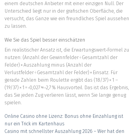
einem deutschen Anbieter mit einer einzigen Null. Der
Unterschied liegt nur in der grafischen Oberfläche, die
versucht, das Ganze wie ein freundliches Spiel aussehen
zu lassen.
Wie Sie das Spiel besser einschätzen
Ein realistischer Ansatz ist, die Erwartungswert‑Formel zu
nutzen: (Anzahl der Gewinnfelder ÷ Gesamtzahl der
Felder) × Auszahlung minus (Anzahl der
Verlustfelder ÷ Gesamtzahl der Felder) × Einsatz. Für
gerade Zahlen beim Roulette ergibt das (18/37) × 1 –
(19/37) × 1 = ‑0,027 ≈ ‑2,7 % Hausvorteil. Das ist das Ergebnis,
das Sie jeden Zug verlieren lässt, wenn Sie lange genug
spielen.
Online Casino ohne Lizenz: Bonus ohne Einzahlung ist
nur ein Trick im Kartenhaus
Casino mit schnellster Auszahlung 2026 – Wer hat den