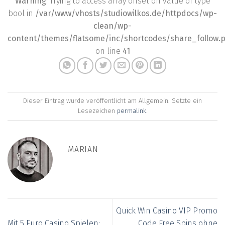
Warning
: Trying to access array offset on value of type
bool in
/var/www/vhosts/studiowilkos.de/httpdocs/wp-
clean/wp-
content/themes/flatsome/inc/shortcodes/share_follow.
on line
41
Dieser Eintrag wurde veröffentlicht am Allgemein. Setzte ein
Lesezeichen
permalink
.
MARIAN
Quick Win Casino VIP Promo
Mit 5 Euro Casino Spielen:
Code Free Spins ohne