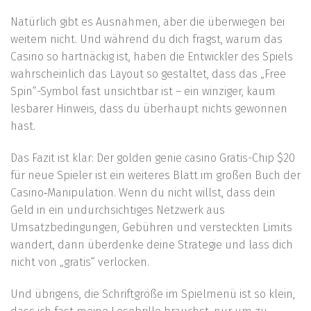
Natürlich gibt es Ausnahmen, aber die überwiegen bei
weitem nicht. Und während du dich fragst, warum das
Casino so hartnäckig ist, haben die Entwickler des Spiels
wahrscheinlich das Layout so gestaltet, dass das „Free
Spin“-Symbol fast unsichtbar ist – ein winziger, kaum
lesbarer Hinweis, dass du überhaupt nichts gewonnen
hast.
Das Fazit ist klar: Der golden genie casino Gratis-Chip $20
für neue Spieler ist ein weiteres Blatt im großen Buch der
Casino‑Manipulation. Wenn du nicht willst, dass dein
Geld in ein undurchsichtiges Netzwerk aus
Umsatzbedingungen, Gebühren und versteckten Limits
wandert, dann überdenke deine Strategie und lass dich
nicht von „gratis“ verlocken.
Und übrigens, die Schriftgröße im Spielmenü ist so klein,