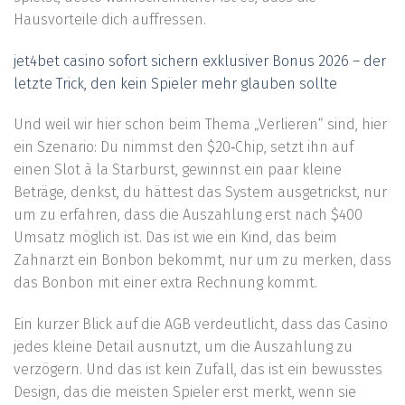
Hausvorteile dich auffressen.
jet4bet casino sofort sichern exklusiver Bonus 2026 – der
letzte Trick, den kein Spieler mehr glauben sollte
Und weil wir hier schon beim Thema „Verlieren“ sind, hier
ein Szenario: Du nimmst den $20‑Chip, setzt ihn auf
einen Slot à la Starburst, gewinnst ein paar kleine
Beträge, denkst, du hättest das System ausgetrickst, nur
um zu erfahren, dass die Auszahlung erst nach $400
Umsatz möglich ist. Das ist wie ein Kind, das beim
Zahnarzt ein Bonbon bekommt, nur um zu merken, dass
das Bonbon mit einer extra Rechnung kommt.
Ein kurzer Blick auf die AGB verdeutlicht, dass das Casino
jedes kleine Detail ausnutzt, um die Auszahlung zu
verzögern. Und das ist kein Zufall, das ist ein bewusstes
Design, das die meisten Spieler erst merkt, wenn sie