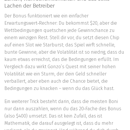
Lachen der Betreiber
Der Bonus funktioniert wie ein einfacher
Erwartungswert‑Rechner: Du bekommst $20, aber die
Wettbedingungen quetschen jede Gewinnchance zu
einem winzigen Rest. Stell dir vor, du setzt diesen Chip
auf einen Slot wie Starburst; das Spiel wirft schnelle,
bunte Gewinne, aber die Volatilität ist so niedrig, dass du
kaum etwas erreichst, das die Bedingungen erfüllt. Im
Vergleich dazu wirkt Gonzo’s Quest mit seiner hohen
Volatilität wie ein Sturm, der dein Geld schneller
verballert, aber eben auch die Chance bietet, die
Bedingungen zu knacken – wenn du das Glück hast.
Ein weiterer Trick besteht darin, dass die meisten Boni
nur dann auszahlen, wenn du das 20‑Fache des Bonus
(also $400) umsetzt. Das ist kein Zufall, das ist
Mathematik, die darauf ausgelegt ist, dass du mehr