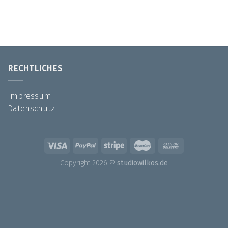
RECHTLICHES
Impressum
Datenschutz
Copyright 2026 ©
studiowilkos.de