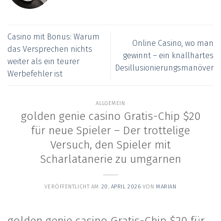
Casino mit Bonus: Warum
Online Casino, wo man
das Versprechen nichts
gewinnt – ein knallhartes
weiter als ein teurer
Desillusionierungsmanöver
Werbefehler ist
ALLGEMEIN
golden genie casino Gratis-Chip $20
für neue Spieler – Der trottelige
Versuch, den Spieler mit
Scharlatanerie zu umgarnen
VERÖFFENTLICHT AM
20. APRIL 2026
VON
MARIAN
golden genie casino Gratis-Chip $20 für