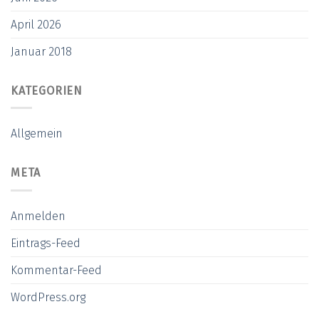
April 2026
Januar 2018
KATEGORIEN
Allgemein
META
Anmelden
Eintrags-Feed
Kommentar-Feed
WordPress.org