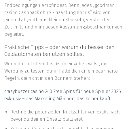
Endbedingungen empfindest. Denn jedes „goodman
casino Cashback ohne Einzahlung Bonus“ wird von
einem Labyrinth aus kleinen Klauseln, versteckten
Zeitlimits und minutiösen Auszahlungsbeschränkungen
begleitet.
Praktische Tipps – oder warum du besser den
Geldautomaten benutzen solltest
Wenn du trotzdem das Risiko eingehen willst, die
Werbung zu testen, dann halte dich an ein paar harte
Regeln, die nicht in den Bannern stehen:
crazybuzzer casino 240 Free Spins für neue Spieler 2026
exklusiv – das Marketing‑Märchen, das keiner kauft
Rechne die potenziellen Rückzahlungen exakt nach,
bevor du deinen Einsatz platzierst.
Setze nur Geld ein, das du bereit bist zu verlieren –