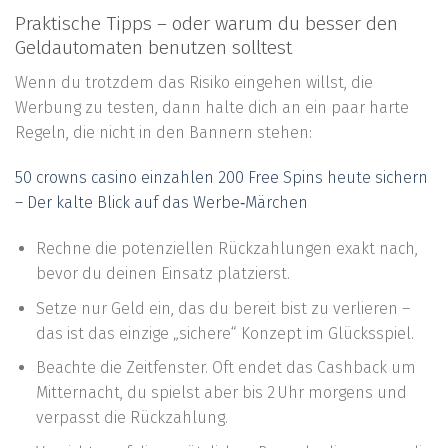
Praktische Tipps – oder warum du besser den
Geldautomaten benutzen solltest
Wenn du trotzdem das Risiko eingehen willst, die
Werbung zu testen, dann halte dich an ein paar harte
Regeln, die nicht in den Bannern stehen:
50 crowns casino einzahlen 200 Free Spins heute sichern
– Der kalte Blick auf das Werbe‑Märchen
Rechne die potenziellen Rückzahlungen exakt nach,
bevor du deinen Einsatz platzierst.
Setze nur Geld ein, das du bereit bist zu verlieren –
das ist das einzige „sichere“ Konzept im Glücksspiel.
Beachte die Zeitfenster. Oft endet das Cashback um
Mitternacht, du spielst aber bis 2 Uhr morgens und
verpasst die Rückzahlung.