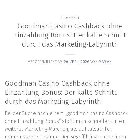
content
ALLGEMEIN
Goodman Casino Cashback ohne
Einzahlung Bonus: Der kalte Schnitt
durch das Marketing‑Labyrinth
VERÖFFENTLICHT AM
20. APRIL 2026
VON
MARIAN
Goodman Casino Cashback ohne
Einzahlung Bonus: Der kalte Schnitt
durch das Marketing‑Labyrinth
Bei der Suche nach einem „goodman casino Cashback
ohne Einzahlung Bonus“ stößt man schneller auf ein
weiteres Marketing‑Märchen, als auf tatsächlich
nennenswerte Gewinne. Der Begriff klingt nach einem