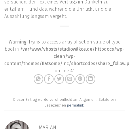
versuchen, den Text eines Vertrags im Dunkeln zu
entziffern – und das, während die Uhr tickt und die
Auszahlung langsam vergeht.
Warning
: Trying to access array offset on value of type
bool in
/var/www/vhosts/studiowilkos.de/httpdocs/wp-
clean/wp-
content/themes/flatsome/inc/shortcodes/share_follow.
on line
41
Dieser Eintrag wurde veröffentlicht am Allgemein. Setzte ein
Lesezeichen
permalink
.
MARIAN