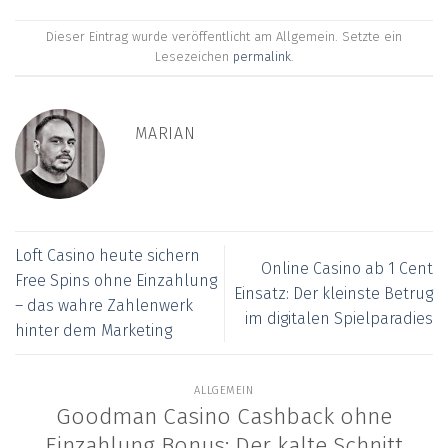
Dieser Eintrag wurde veröffentlicht am Allgemein. Setzte ein
Lesezeichen
permalink
.
MARIAN
Loft Casino heute sichern
Online Casino ab 1 Cent
Free Spins ohne Einzahlung
Einsatz: Der kleinste Betrug
– das wahre Zahlenwerk
im digitalen Spielparadies
hinter dem Marketing
ALLGEMEIN
Goodman Casino Cashback ohne
Einzahlung Bonus: Der kalte Schnitt