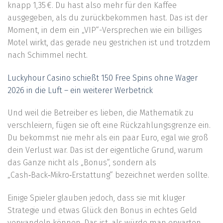
knapp 1,35 €. Du hast also mehr für den Kaffee
ausgegeben, als du zurückbekommen hast. Das ist der
Moment, in dem ein „VIP“-Versprechen wie ein billiges
Motel wirkt, das gerade neu gestrichen ist und trotzdem
nach Schimmel riecht.
Luckyhour Casino schießt 150 Free Spins ohne Wager
2026 in die Luft – ein weiterer Werbetrick
Und weil die Betreiber es lieben, die Mathematik zu
verschleiern, fügen sie oft eine Rückzahlungsgrenze ein.
Du bekommst nie mehr als ein paar Euro, egal wie groß
dein Verlust war. Das ist der eigentliche Grund, warum
das Ganze nicht als „Bonus“, sondern als
„Cash‑Back‑Mikro‑Erstattung“ bezeichnet werden sollte.
Einige Spieler glauben jedoch, dass sie mit kluger
Strategie und etwas Glück den Bonus in echtes Geld
verwandeln können. Das ist, als würde man erwarten,