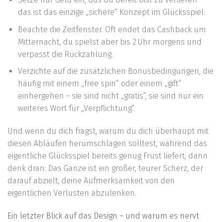
das ist das einzige „sichere“ Konzept im Glücksspiel.
Beachte die Zeitfenster. Oft endet das Cashback um
Mitternacht, du spielst aber bis 2 Uhr morgens und
verpasst die Rückzahlung.
Verzichte auf die zusätzlichen Bonusbedingungen, die
häufig mit einem „free spin“ oder einem „gift“
einhergehen – sie sind nicht „gratis“, sie sind nur ein
weiteres Wort für „Verpflichtung“.
Und wenn du dich fragst, warum du dich überhaupt mit
diesen Abläufen herumschlagen solltest, während das
eigentliche Glücksspiel bereits genug Frust liefert, dann
denk dran: Das Ganze ist ein großer, teurer Scherz, der
darauf abzielt, deine Aufmerksamkeit von den
eigentlichen Verlusten abzulenken.
Ein letzter Blick auf das Design – und warum es nervt