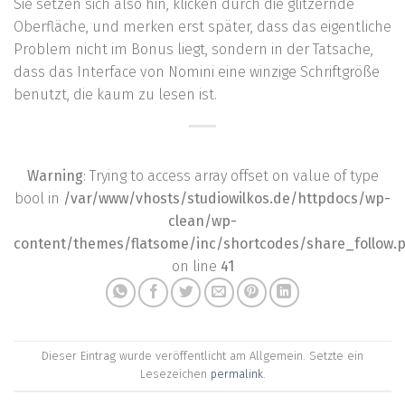
Sie setzen sich also hin, klicken durch die glitzernde
Oberfläche, und merken erst später, dass das eigentliche
Problem nicht im Bonus liegt, sondern in der Tatsache,
dass das Interface von Nomini eine winzige Schriftgröße
benutzt, die kaum zu lesen ist.
Warning
: Trying to access array offset on value of type
bool in
/var/www/vhosts/studiowilkos.de/httpdocs/wp-
clean/wp-
content/themes/flatsome/inc/shortcodes/share_follow.
on line
41
Dieser Eintrag wurde veröffentlicht am Allgemein. Setzte ein
Lesezeichen
permalink
.