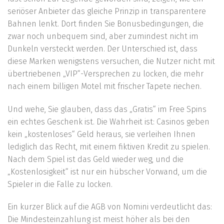
seriöser Anbieter das gleiche Prinzip in transparentere
Bahnen lenkt. Dort finden Sie Bonusbedingungen, die
zwar noch unbequem sind, aber zumindest nicht im
Dunkeln versteckt werden. Der Unterschied ist, dass
diese Marken wenigstens versuchen, die Nutzer nicht mit
übertriebenen „VIP“-Versprechen zu locken, die mehr
nach einem billigen Motel mit frischer Tapete riechen.
Und wehe, Sie glauben, dass das „Gratis“ im Free Spins
ein echtes Geschenk ist. Die Wahrheit ist: Casinos geben
kein „kostenloses“ Geld heraus, sie verleihen Ihnen
lediglich das Recht, mit einem fiktiven Kredit zu spielen.
Nach dem Spiel ist das Geld wieder weg, und die
„Kostenlosigkeit“ ist nur ein hübscher Vorwand, um die
Spieler in die Falle zu locken.
Ein kurzer Blick auf die AGB von Nomini verdeutlicht das:
Die Mindesteinzahlung ist meist höher als bei den