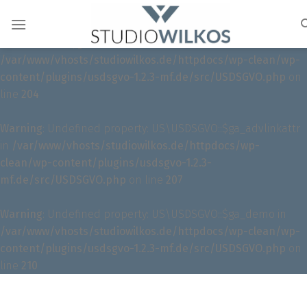
Warning
: Undefined property:
US\USDSGVO::$ga_trackoutboundlinks in
/var/www/vhosts/studiowilkos.de/httpdocs/wp-clean/wp-
content/plugins/usdsgvo-1.2.3-mf.de/src/USDSGVO.php
on
line
204
Warning
: Undefined property: US\USDSGVO::$ga_advlinkattr
in
/var/www/vhosts/studiowilkos.de/httpdocs/wp-
clean/wp-content/plugins/usdsgvo-1.2.3-
mf.de/src/USDSGVO.php
on line
207
Warning
: Undefined property: US\USDSGVO::$ga_demo in
/var/www/vhosts/studiowilkos.de/httpdocs/wp-clean/wp-
content/plugins/usdsgvo-1.2.3-mf.de/src/USDSGVO.php
on
line
210
Skip
to