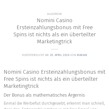
content
ALLGEMEIN
Nomini Casino
Ersteinzahlungsbonus mit Free
Spins ist nichts als ein überteilter
Marketingtrick
VERÖFFENTLICHT AM
20. APRIL 2026
VON
MARIAN
Nomini Casino Ersteinzahlungsbonus mit
Free Spins ist nichts als ein überteilter
Marketingtrick
Der Bonus als mathematisches Ärgernis
Einmal die Werbe­flut durchgesiebt, erkennt man schnell,