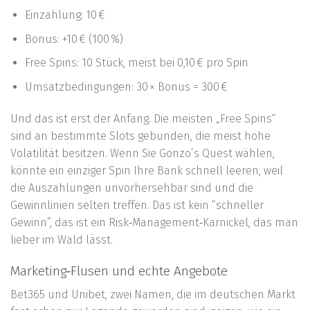
Einzahlung: 10 €
Bonus: +10 € (100 %)
Free Spins: 10 Stück, meist bei 0,10 € pro Spin
Umsatzbedingungen: 30 × Bonus = 300 €
Und das ist erst der Anfang. Die meisten „Free Spins“
sind an bestimmte Slots gebunden, die meist hohe
Volatilität besitzen. Wenn Sie Gonzo’s Quest wählen,
könnte ein einziger Spin Ihre Bank schnell leeren, weil
die Auszahlungen unvorhersehbar sind und die
Gewinnlinien selten treffen. Das ist kein “schneller
Gewinn”, das ist ein Risk‑Management‑Karnickel, das man
lieber im Wald lässt.
Marketing‑Flusen und echte Angebote
Bet365 und Unibet, zwei Namen, die im deutschen Markt