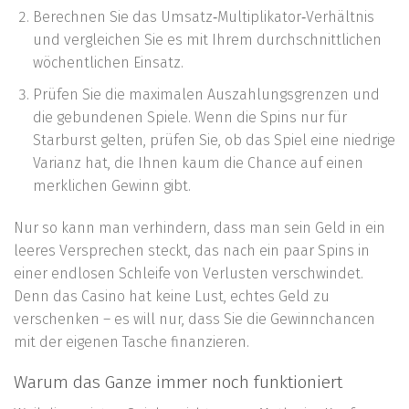
Berechnen Sie das Umsatz‑Multiplikator‑Verhältnis
und vergleichen Sie es mit Ihrem durchschnittlichen
wöchentlichen Einsatz.
Prüfen Sie die maximalen Auszahlungsgrenzen und
die gebundenen Spiele. Wenn die Spins nur für
Starburst gelten, prüfen Sie, ob das Spiel eine niedrige
Varianz hat, die Ihnen kaum die Chance auf einen
merklichen Gewinn gibt.
Nur so kann man verhindern, dass man sein Geld in ein
leeres Versprechen steckt, das nach ein paar Spins in
einer endlosen Schleife von Verlusten verschwindet.
Denn das Casino hat keine Lust, echtes Geld zu
verschenken – es will nur, dass Sie die Gewinnchancen
mit der eigenen Tasche finanzieren.
Warum das Ganze immer noch funktioniert