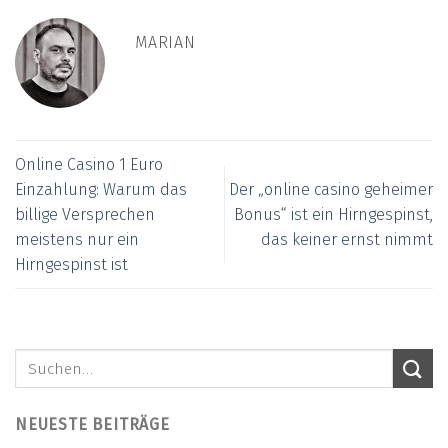
MARIAN
Online Casino 1 Euro
Einzahlung: Warum das
Der „online casino geheimer
billige Versprechen
Bonus“ ist ein Hirngespinst,
meistens nur ein
das keiner ernst nimmt
Hirngespinst ist
NEUESTE BEITRÄGE