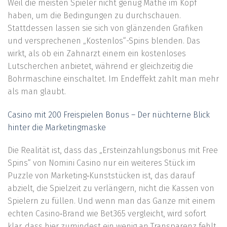
Weil die meisten Spieler nicht genug Mathe im Kopf
haben, um die Bedingungen zu durchschauen.
Stattdessen lassen sie sich von glänzenden Grafiken
und versprechenen „Kostenlos“-Spins blenden. Das
wirkt, als ob ein Zahnarzt einem ein kostenloses
Lutscherchen anbietet, während er gleichzeitig die
Bohrmaschine einschaltet. Im Endeffekt zahlt man mehr
als man glaubt.
Casino mit 200 Freispielen Bonus – Der nüchterne Blick
hinter die Marketingmaske
Die Realität ist, dass das „Ersteinzahlungsbonus mit Free
Spins“ von Nomini Casino nur ein weiteres Stück im
Puzzle von Marketing‑Kunststücken ist, das darauf
abzielt, die Spielzeit zu verlängern, nicht die Kassen von
Spielern zu füllen. Und wenn man das Ganze mit einem
echten Casino‑Brand wie Bet365 vergleicht, wird sofort
klar, dass hier zumindest ein wenig an Transparenz fehlt