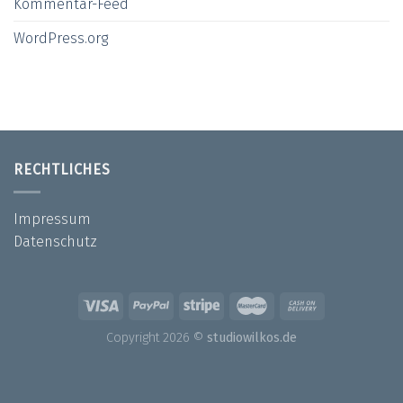
Kommentar-Feed
WordPress.org
RECHTLICHES
Impressum
Datenschutz
Copyright 2026 ©
studiowilkos.de