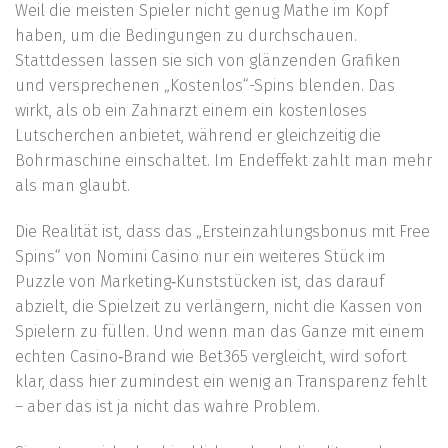
Weil die meisten Spieler nicht genug Mathe im Kopf
haben, um die Bedingungen zu durchschauen.
Stattdessen lassen sie sich von glänzenden Grafiken
und versprechenen „Kostenlos“-Spins blenden. Das
wirkt, als ob ein Zahnarzt einem ein kostenloses
Lutscherchen anbietet, während er gleichzeitig die
Bohrmaschine einschaltet. Im Endeffekt zahlt man mehr
als man glaubt.
Die Realität ist, dass das „Ersteinzahlungsbonus mit Free
Spins“ von Nomini Casino nur ein weiteres Stück im
Puzzle von Marketing‑Kunststücken ist, das darauf
abzielt, die Spielzeit zu verlängern, nicht die Kassen von
Spielern zu füllen. Und wenn man das Ganze mit einem
echten Casino‑Brand wie Bet365 vergleicht, wird sofort
klar, dass hier zumindest ein wenig an Transparenz fehlt
– aber das ist ja nicht das wahre Problem.