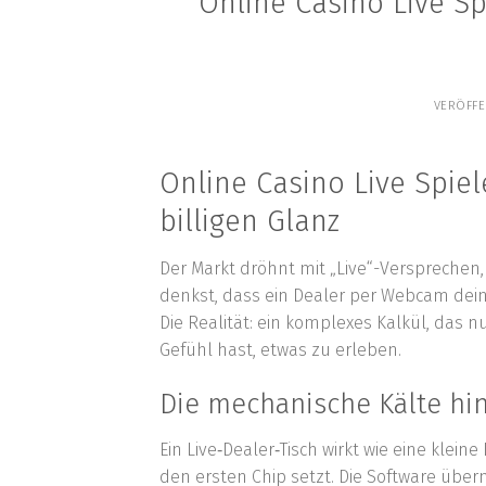
Online Casino Live Sp
VERÖFFE
Online Casino Live Spiel
billigen Glanz
Der Markt dröhnt mit „Live“-Versprechen,
denkst, dass ein Dealer per Webcam dein
Die Realität: ein komplexes Kalkül, das 
Gefühl hast, etwas zu erleben.
Die mechanische Kälte hin
Ein Live‑Dealer‑Tisch wirkt wie eine klein
den ersten Chip setzt. Die Software ü