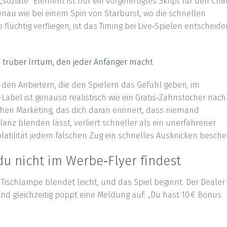
soziale“ Element ist nur ein vorgefertigtes Skript für den Chat
nau wie bei einem Spin von Starburst, wo die schnellen
lüchtig verfliegen, ist das Timing bei Live‑Spielen entscheid
n trüber Irrtum, den jeder Anfänger macht
den Anbietern, die den Spielern das Gefühl geben, im
-Label ist genauso realistisch wie ein Gratis‑Zahnstocher nach
en Marketing, das dich daran erinnert, dass niemand
nz blenden lässt, verliert schneller als ein unerfahrener
latilität jedem falschen Zug ein schnelles Ausknicken bescher
du nicht im Werbe‑Flyer findest
 Tischlampe blendet leicht, und das Spiel beginnt. Der Dealer
n, und gleichzeitig poppt eine Meldung auf: „Du hast 10 € Bonus