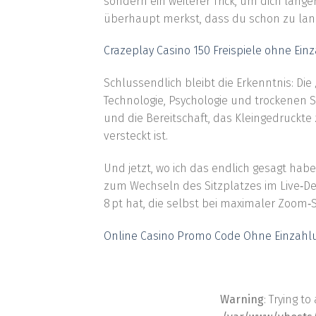
sondern ein weiterer Trick, um dich läng
überhaupt merkst, dass du schon zu lange
Crazeplay Casino 150 Freispiele ohne Einz
Schlussendlich bleibt die Erkenntnis: Die „
Technologie, Psychologie und trockenen St
und die Bereitschaft, das Kleingedruckte
versteckt ist.
Und jetzt, wo ich das endlich gesagt hab
zum Wechseln des Sitzplatzes im Live‑De
8 pt hat, die selbst bei maximaler Zoom‑S
Online Casino Promo Code Ohne Einzahlung
Warning
: Trying t