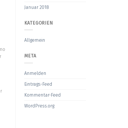
Januar 2018
KATEGORIEN
Allgemein
ino
META
r
Anmelden
Eintrags-Feed
r
Kommentar-Feed
WordPress.org
n