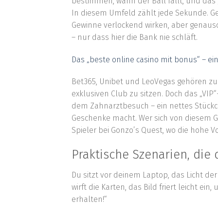
bestimmen, wann der Ball fällt, und das „
In diesem Umfeld zählt jede Sekunde. Ge
Gewinne verlockend wirken, aber genauso f
– nur dass hier die Bank nie schläft.
Das „beste online casino mit bonus“ – ei
Bet365, Unibet und LeoVegas gehören zu 
exklusiven Club zu sitzen. Doch das „VIP“
dem Zahnarztbesuch – ein nettes Stückch
Geschenke macht. Wer sich von diesem Gla
Spieler bei Gonzo’s Quest, wo die hohe Vo
Praktische Szenarien, die 
Du sitzt vor deinem Laptop, das Licht der
wirft die Karten, das Bild friert leicht ei
erhalten!“