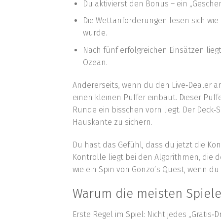
Du aktivierst den Bonus – ein „Gesche
Die Wettanforderungen lesen sich wie 
wurde.
Nach fünf erfolgreichen Einsätzen lie
Ozean.
Andererseits, wenn du den Live‑Dealer an
einen kleinen Puffer einbaut. Dieser Puffer
Runde ein bisschen vorn liegt. Der Deck‑Shu
Hauskante zu sichern.
Du hast das Gefühl, dass du jetzt die Kont
Kontrolle liegt bei den Algorithmen, die
wie ein Spin von Gonzo’s Quest, wenn du d
Warum die meisten Spiele
Erste Regel im Spiel: Nicht jedes „Gratis‑