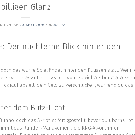
billigen Glanz
NTLICHT AM
20. APRIL 2026
VON
MARIAN
e: Der nüchterne Blick hinter den
 doch das wahre Spiel findet hinter den Kulissen statt. Wenn
e Gewinne garantiert, hast du wohl zu viel Werbung gegessen
nur darauf abzielt, dein Geld zu verschlucken, während du das
ter dem Blitz-Licht
e Bühne, doch das Skript ist fertiggestellt, bevor du überhaupt
bernimmt das Runden‑Management, die RNG‑Algorithmen