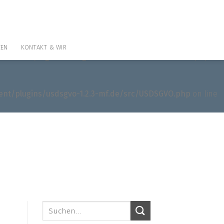
ean/wp-content/plugins/usdsgvo-1.2.3-
ZEN
KONTAKT & WIR
content/plugins/usdsgvo-1.2.3-mf.de/src/USDSGVO.php
on
ent/plugins/usdsgvo-1.2.3-mf.de/src/USDSGVO.php
on line