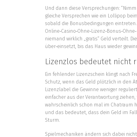
Und dann diese Versprechungen: “Nimm dir e
gleiche Versprechen wie ein Lollipop bei
sobald die Bonusbedingungen eintreten
Online‑Casino‑Ohne‑Lizenz‑Bonus‑Ohne‑Ei
niemand wirklich „gratis“ Geld verteilt. D
über‑einsetzt, bis das Haus wieder gewin
Lizenzlos bedeutet nicht r
Ein fehlender Lizenzschein klingt nach Fre
Schutz, wenn das Geld plötzlich in den Ä
Lizenzlabel die Gewinne weniger reguliert,
einfacher aus der Verantwortung ziehen,
wahrscheinlich schon mal im Chatraum hö
und das bedeutet, dass dein Geld im Falle 
Sturm.
Spielmechaniken ändern sich dabei nicht.