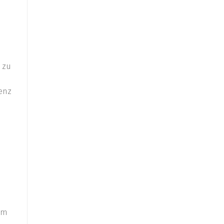
 zu
zenz
aum