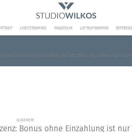
ndlinks in
/var/www/vhosts/studiowilkos.de/httpdocs/wp-cl
RTRAIT
LIVESTREAMING
IMAGEFILM
LUFTAUFNAHMEN
REFEREN
in
/var/www/vhosts/studiowilkos.de/httpdocs/wp-clean/wp-
r/www/vhosts/studiowilkos.de/httpdocs/wp-clean/wp-cont
ALLGEMEIN
zenz: Bonus ohne Einzahlung ist nur