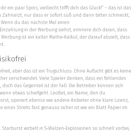
in paar Spins, vielleicht trifft dich das Glück!” – das ist da
m Zahnarzt, nur dass er sofort süß und dann bitter schmeckt,
. Wenn du das nächste Mal einen
nzahlung in der Werbung siehst, erinnere dich daran, dass
ie Werbung ist ein kalter Mathe‑Kalkül, der darauf abzielt, dass
nt.
isikofrei
iheit, aber das ist ein Trugschluss. Ohne Aufsicht gibt es kein
ther verschwindet. Viele Spieler denken, dass ein fehlendes
 doch das Gegenteil ist der Fall: Die Betreiber können sich
 wenn etwas schiefgeht. LeoBet, ein Name, den du
rst, operiert ebenso wie andere Anbieter ohne klare Lizenz,
eines Streits fast genauso sicher ist wie ein Blatt Papier im
 Starburst wirbelt in 5‑Walzen‑Explosionen so schnell vorbei,