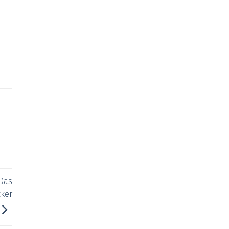
Das
cker