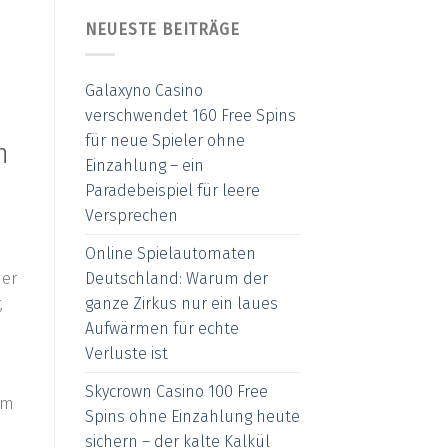
NEUESTE BEITRÄGE
Galaxyno Casino
verschwendet 160 Free Spins
für neue Spieler ohne
n
Einzahlung – ein
Paradebeispiel für leere
Versprechen
Online Spielautomaten
Deutschland: Warum der
uer
ganze Zirkus nur ein laues
,
Aufwärmen für echte
Verluste ist
Skycrown Casino 100 Free
im
Spins ohne Einzahlung heute
sichern – der kalte Kalkül