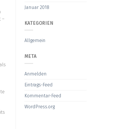
Januar 2018
n
 –
KATEGORIEN
Allgemein
META
als
Anmelden
Eintrags-Feed
hte
Kommentar-Feed
WordPress.org
its