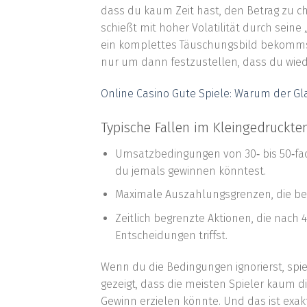
dass du kaum Zeit hast, den Betrag zu c
schießt mit hoher Volatilität durch sein
ein komplettes Täuschungsbild bekommst
nur um dann festzustellen, dass du wiede
Online Casino Gute Spiele: Warum der Gl
Typische Fallen im Kleingedruckte
Umsatzbedingungen von 30‑ bis 50‑fach
du jemals gewinnen könntest.
Maximale Auszahlungsgrenzen, die bei
Zeitlich begrenzte Aktionen, die nach 
Entscheidungen triffst.
Wenn du die Bedingungen ignorierst, spiel
gezeigt, dass die meisten Spieler kaum d
Gewinn erzielen könnte. Und das ist exak