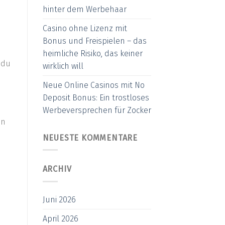
hinter dem Werbehaar
s
Casino ohne Lizenz mit
Bonus und Freispielen – das
heimliche Risiko, das keiner
 du
wirklich will
Neue Online Casinos mit No
Deposit Bonus: Ein trostloses
Werbeversprechen für Zocker
en
NEUESTE KOMMENTARE
ARCHIV
Juni 2026
April 2026