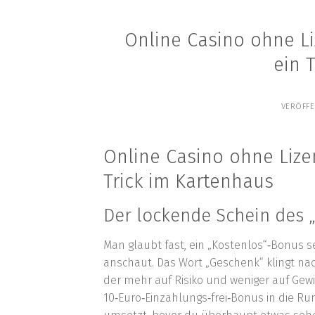
Online Casino ohne Li
ein 
VERÖFFE
Online Casino ohne Lize
Trick im Kartenhaus
Der lockende Schein des 
Man glaubt fast, ein „Kostenlos“‑Bonus
anschaut. Das Wort „Geschenk“ klingt nac
der mehr auf Risiko und weniger auf Gewin
10‑Euro‑Einzahlungs‑frei‑Bonus in die Ru