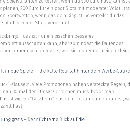
re Spielvarianten zu testen. Wenn du 500 Euro hast, kannst 
nplanen, 200 Euro für ein paar Slots mit moderater Volatilität
hen Sportwetten, wenn das dein Ding ist. So verteilst du das
t sofort in einem Stück vernichtet.
urückbringt – das ist nur ein bisschen besseres
komplett ausschalten kann, aber zumindest die Dauer des
treiber immer noch profitabel, weil sie immer noch einen klein
ür neue Spieler – die kalte Realität hinter dem Werbe‑Gauke
‑Druck”-Klauseln. Viele Promotionen haben versteckte Regeln, d
il man 30‑mal den Umsatz erreichen muss, bevor man
s ist wie ein “Geschenk”, das du nicht annehmen kannst, we
zahlt hast.
erung gratis – Der nüchterne Blick auf die