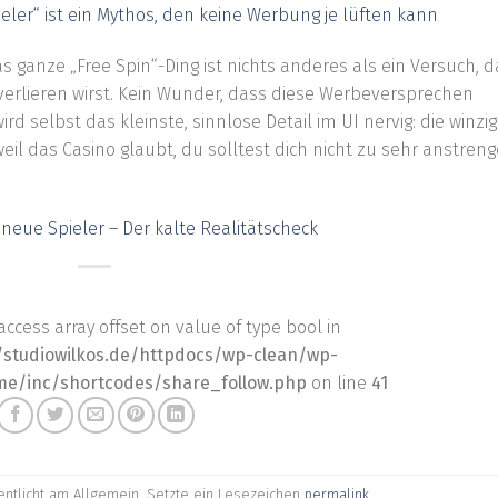
eler“ ist ein Mythos, den keine Werbung je lüften kann
as ganze „Free Spin“-Ding ist nichts anderes als ein Versuch, d
verlieren wirst. Kein Wunder, dass diese Werbeversprechen
 selbst das kleinste, sinnlose Detail im UI nervig: die winzi
eil das Casino glaubt, du solltest dich nicht zu sehr anstreng
neue Spieler – Der kalte Realitätscheck
o access array offset on value of type bool in
studiowilkos.de/httpdocs/wp-clean/wp-
me/inc/shortcodes/share_follow.php
on line
41
entlicht am Allgemein. Setzte ein Lesezeichen
permalink
.