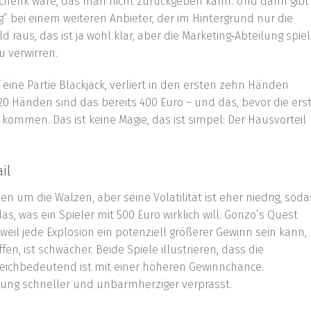
eschenk wäre, das man nicht zurückgeben kann. Und dann gibt
” bei einem weiteren Anbieter, der im Hintergrund nur die
 raus, das ist ja wohl klar, aber die Marketing‑Abteilung spiel
u verwirren.
uf eine Partie Blackjack, verliert in den ersten zehn Händen
20 Händen sind das bereits 400 Euro – und das, bevor die ers
ommen. Das ist keine Magie, das ist simpel: Der Hausvorteil
il
en um die Walzen, aber seine Volatilität ist eher niedrig, soda
s, was ein Spieler mit 500 Euro wirklich will. Gonzo’s Quest
weil jede Explosion ein potenziell größerer Gewinn sein kann,
en, ist schwächer. Beide Spiele illustrieren, dass die
gleichbedeutend ist mit einer höheren Gewinnchance.
hung schneller und unbarmherziger verprasst.