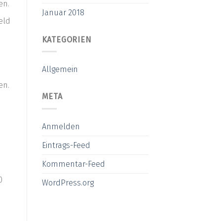
en.
Januar 2018
eld
KATEGORIEN
Allgemein
en.
META
Anmelden
Eintrags-Feed
Kommentar-Feed
0
WordPress.org