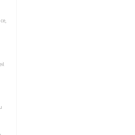
ce,
il
u