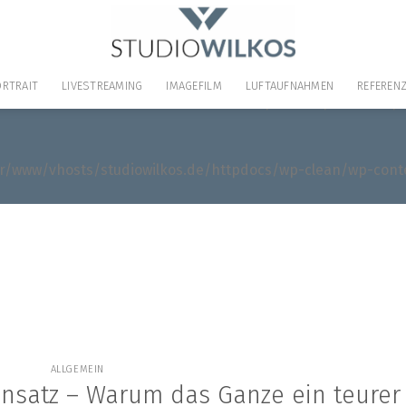
ndlinks in
/var/www/vhosts/studiowilkos.de/httpdocs/wp-cl
RTRAIT
LIVESTREAMING
IMAGEFILM
LUFTAUFNAHMEN
REFEREN
in
/var/www/vhosts/studiowilkos.de/httpdocs/wp-clean/wp-
r/www/vhosts/studiowilkos.de/httpdocs/wp-clean/wp-cont
ALLGEMEIN
insatz – Warum das Ganze ein teurer