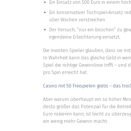
Ein Einsatz von 500 Euro in einem hoc
Ein konservativer Tischspiel‑Ansatz re
über Wochen verstreichen.
Der Versuch, “nur ein bisschen” zu gew
irgendeine Erleichterung einsetzt.
Die meisten Spieler glauben, dass sie mit
In Wahrheit kann das gleiche Geld in we
Spiel die richtige Gewinnlinie trifft – un
pro Spin erreicht hat.
Casino mit 50 Freispielen gratis – das tro
Aber warum überhaupt ein so hoher Mindes
desto größer das Potenzial für die Betre
Euro riskieren kann, ist leicht zu überzeu
ein wenig mehr Gewinn macht.