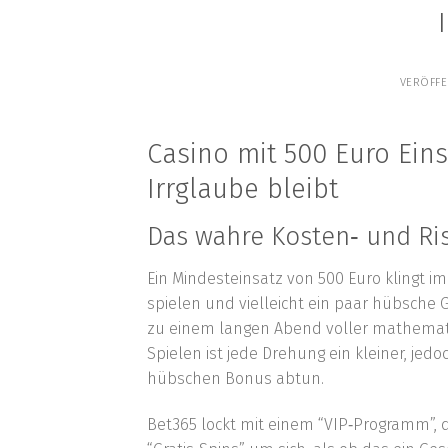
VERÖFFE
Casino mit 500 Euro Ein
Irrglaube bleibt
Das wahre Kosten‑ und Ris
Ein Mindesteinsatz von 500 Euro klingt i
spielen und vielleicht ein paar hübsche Ge
zu einem langen Abend voller mathemat
Spielen ist jede Drehung ein kleiner, jed
hübschen Bonus abtun.
Bet365 lockt mit einem “VIP‑Programm”, da