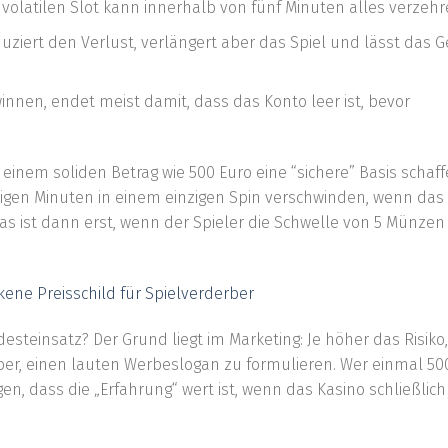
hvolatilen Slot kann innerhalb von fünf Minuten alles verzehr
duziert den Verlust, verlängert aber das Spiel und lässt das G
innen, endet meist damit, dass das Konto leer ist, bevor
 einem soliden Betrag wie 500 Euro eine “sichere” Basis schaff
nigen Minuten in einem einzigen Spin verschwinden, wenn das
d das ist dann erst, wenn der Spieler die Schwelle von 5 Münzen
ckene Preisschild für Spielverderber
teinsatz? Der Grund liegt im Marketing: Je höher das Risiko,
iber, einen lauten Werbeslogan zu formulieren. Wer einmal 50
gen, dass die „Erfahrung“ wert ist, wenn das Kasino schließlich