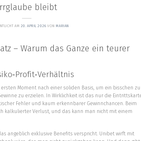
Irrglaube bleibt
NTLICHT AM
20. APRIL 2026
VON
MARIAN
satz – Warum das Ganze ein teurer
iko‑Profit‑Verhältnis
m ersten Moment nach einer soliden Basis, um ein bisschen zu
winne zu erzielen. In Wirklichkeit ist das nur die Eintrittskart
ischer Fehler und kaum erkennbarer Gewinnchancen. Beim
och kalkulierter Verlust, und das kann man nicht mit einem
s angeblich exklusive Benefits verspricht. Unibet wirft mit