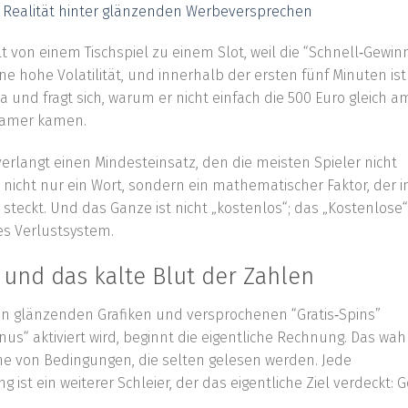
e Realität hinter glänzenden Werbeversprechen
lt von einem Tischspiel zu einem Slot, weil die “Schnell‑Gewin
e hohe Volatilität, und innerhalb der ersten fünf Minuten ist
a und fragt sich, warum er nicht einfach die 500 Euro gleich a
gsamer kamen.
erlangt einen Mindesteinsatz, den die meisten Spieler nicht
t nicht nur ein Wort, sondern ein mathematischer Faktor, der i
teckt. Und das Ganze ist nicht „kostenlos“; das „Kostenlose“ 
es Verlustsystem.
 und das kalte Blut der Zahlen
 von glänzenden Grafiken und versprochenen “Gratis‑Spins”
us“ aktiviert wird, beginnt die eigentliche Rechnung. Das wah
ihe von Bedingungen, die selten gelesen werden. Jede
st ein weiterer Schleier, der das eigentliche Ziel verdeckt: G