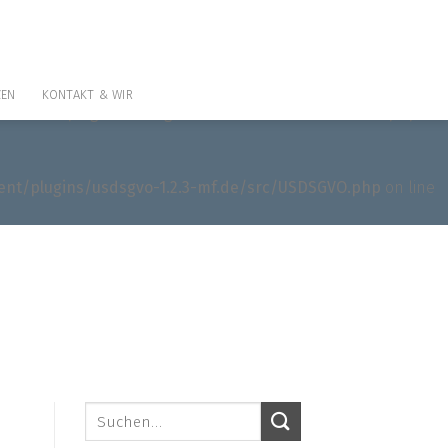
ean/wp-content/plugins/usdsgvo-1.2.3-
ZEN
KONTAKT & WIR
content/plugins/usdsgvo-1.2.3-mf.de/src/USDSGVO.php
on
ent/plugins/usdsgvo-1.2.3-mf.de/src/USDSGVO.php
on line