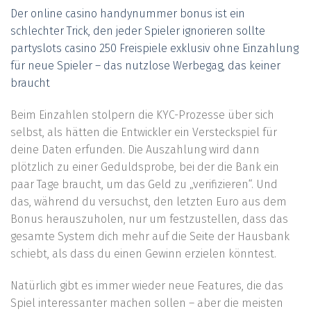
Der online casino handynummer bonus ist ein
schlechter Trick, den jeder Spieler ignorieren sollte
partyslots casino 250 Freispiele exklusiv ohne Einzahlung
für neue Spieler – das nutzlose Werbegag, das keiner
braucht
Beim Einzahlen stolpern die KYC-Prozesse über sich
selbst, als hätten die Entwickler ein Versteckspiel für
deine Daten erfunden. Die Auszahlung wird dann
plötzlich zu einer Geduldsprobe, bei der die Bank ein
paar Tage braucht, um das Geld zu „verifizieren“. Und
das, während du versuchst, den letzten Euro aus dem
Bonus herauszuholen, nur um festzustellen, dass das
gesamte System dich mehr auf die Seite der Hausbank
schiebt, als dass du einen Gewinn erzielen könntest.
Natürlich gibt es immer wieder neue Features, die das
Spiel interessanter machen sollen – aber die meisten