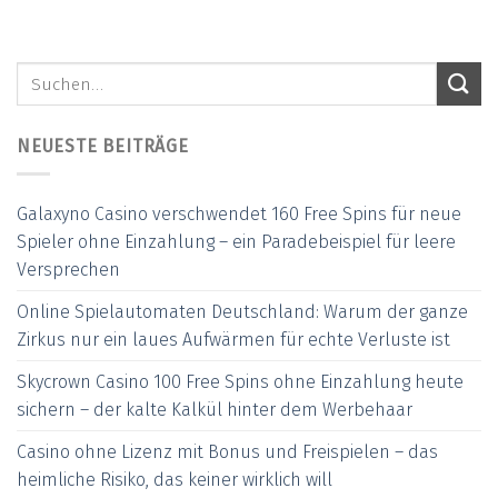
NEUESTE BEITRÄGE
Galaxyno Casino verschwendet 160 Free Spins für neue
Spieler ohne Einzahlung – ein Paradebeispiel für leere
Versprechen
Online Spielautomaten Deutschland: Warum der ganze
Zirkus nur ein laues Aufwärmen für echte Verluste ist
Skycrown Casino 100 Free Spins ohne Einzahlung heute
sichern – der kalte Kalkül hinter dem Werbehaar
Casino ohne Lizenz mit Bonus und Freispielen – das
heimliche Risiko, das keiner wirklich will