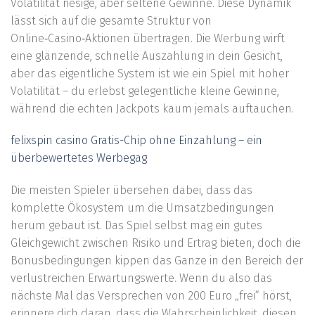
Volatilität riesige, aber seltene Gewinne. Diese Dynamik
lässt sich auf die gesamte Struktur von
Online‑Casino‑Aktionen übertragen. Die Werbung wirft
eine glänzende, schnelle Auszahlung in dein Gesicht,
aber das eigentliche System ist wie ein Spiel mit hoher
Volatilität – du erlebst gelegentliche kleine Gewinne,
während die echten Jackpots kaum jemals auftauchen.
felixspin casino Gratis-Chip ohne Einzahlung – ein
überbewertetes Werbegag
Die meisten Spieler übersehen dabei, dass das
komplette Ökosystem um die Umsatzbedingungen
herum gebaut ist. Das Spiel selbst mag ein gutes
Gleichgewicht zwischen Risiko und Ertrag bieten, doch die
Bonusbedingungen kippen das Ganze in den Bereich der
verlustreichen Erwartungswerte. Wenn du also das
nächste Mal das Versprechen von 200 Euro „frei“ hörst,
erinnere dich daran, dass die Wahrscheinlichkeit, diesen