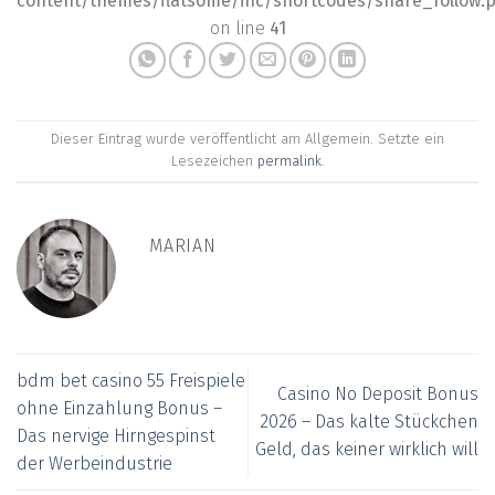
content/themes/flatsome/inc/shortcodes/share_follow.
on line
41
Dieser Eintrag wurde veröffentlicht am Allgemein. Setzte ein
Lesezeichen
permalink
.
MARIAN
bdm bet casino 55 Freispiele
Casino No Deposit Bonus
ohne Einzahlung Bonus –
2026 – Das kalte Stückchen
Das nervige Hirngespinst
Geld, das keiner wirklich will
der Werbeindustrie