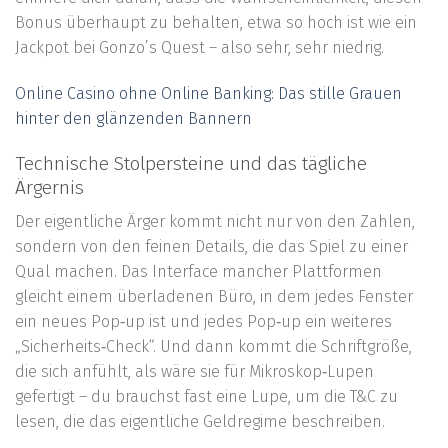
Bonus überhaupt zu behalten, etwa so hoch ist wie ein
Jackpot bei Gonzo’s Quest – also sehr, sehr niedrig.
Online Casino ohne Online Banking: Das stille Grauen
hinter den glänzenden Bannern
Technische Stolpersteine und das tägliche
Ärgernis
Der eigentliche Ärger kommt nicht nur von den Zahlen,
sondern von den feinen Details, die das Spiel zu einer
Qual machen. Das Interface mancher Plattformen
gleicht einem überladenen Büro, in dem jedes Fenster
ein neues Pop‑up ist und jedes Pop‑up ein weiteres
„Sicherheits‑Check“. Und dann kommt die Schriftgröße,
die sich anfühlt, als wäre sie für Mikroskop‑Lupen
gefertigt – du brauchst fast eine Lupe, um die T&C zu
lesen, die das eigentliche Geldregime beschreiben.