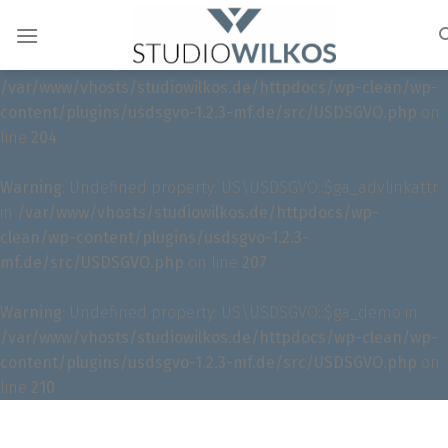
Warning
: Undefined property:
US\USDSGVO::$ga_trackoutboundlinks in
/var/www/vhosts/studiowilkos.de/httpdocs/wp-clean/wp-
content/plugins/usdsgvo-1.2.3-mf.de/src/USDSGVO.php
on
line
204
Warning
: Undefined property: US\USDSGVO::$ga_advlinkattr
in
/var/www/vhosts/studiowilkos.de/httpdocs/wp-
clean/wp-content/plugins/usdsgvo-1.2.3-
mf.de/src/USDSGVO.php
on line
207
Warning
: Undefined property: US\USDSGVO::$ga_demo in
/var/www/vhosts/studiowilkos.de/httpdocs/wp-clean/wp-
content/plugins/usdsgvo-1.2.3-mf.de/src/USDSGVO.php
on
line
210
Skip
to