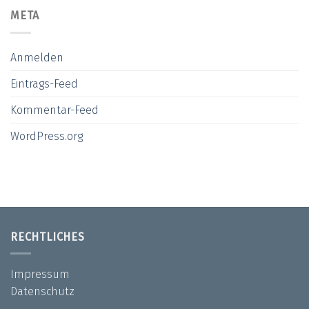
META
Anmelden
Eintrags-Feed
Kommentar-Feed
WordPress.org
RECHTLICHES
Impressum
Datenschutz