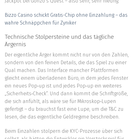
Jackpot bei Gonzo’s Quest – also sehr, sehr niedrig.
Bizzo Casino schickt Gratis-Chip ohne Einzahlung – das
wahre Schnäppchen für Zyniker
Technische Stolpersteine und das tägliche
Ärgernis
Der eigentliche Ärger kommt nicht nur von den Zahlen,
sondern von den feinen Details, die das Spiel zu einer
Qual machen. Das Interface mancher Plattformen
gleicht einem überladenen Büro, in dem jedes Fenster
ein neues Pop‑up ist und jedes Pop‑up ein weiteres
„Sicherheits‑Check“. Und dann kommt die Schriftgröße,
die sich anfühlt, als wäre sie für Mikroskop‑Lupen
gefertigt – du brauchst fast eine Lupe, um die T&C zu
lesen, die das eigentliche Geldregime beschreiben.
Beim Einzahlen stolpern die KYC-Prozesse über sich
selbst, als hätten die Entwickler ein Versteckspiel für