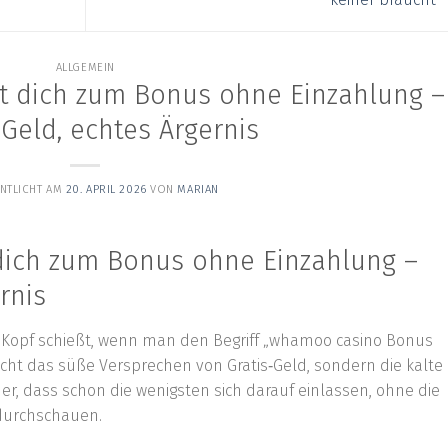
ALLGEMEIN
 dich zum Bonus ohne Einzahlung –
Geld, echtes Ärgernis
NTLICHT AM
20. APRIL 2026
VON
MARIAN
ich zum Bonus ohne Einzahlung –
rnis
 Kopf schießt, wenn man den Begriff „whamoo casino Bonus
nicht das süße Versprechen von Gratis‑Geld, sondern die kalte
er, dass schon die wenigsten sich darauf einlassen, ohne die
durchschauen.