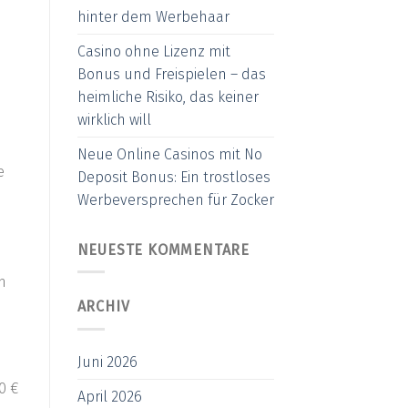
hinter dem Werbehaar
Casino ohne Lizenz mit
Bonus und Freispielen – das
heimliche Risiko, das keiner
wirklich will
Neue Online Casinos mit No
e
Deposit Bonus: Ein trostloses
Werbeversprechen für Zocker
NEUESTE KOMMENTARE
m
ARCHIV
Juni 2026
0 €
April 2026