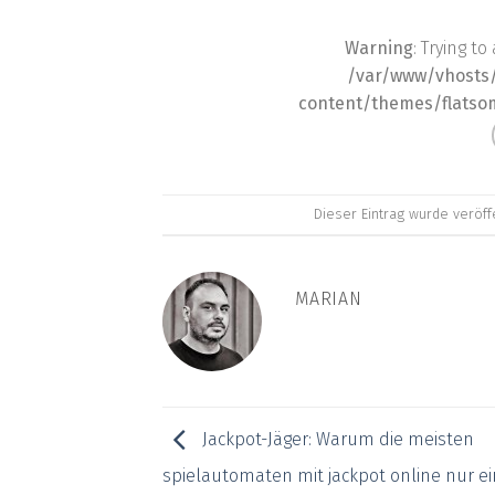
Warning
: Trying t
/var/www/vhosts/
content/themes/flatso
Dieser Eintrag wurde veröff
MARIAN
Jackpot-Jäger: Warum die meisten
spielautomaten mit jackpot online nur ei