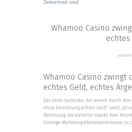
Zeitvertreib sind
Whamoo Casino zwingt
echtes 
VERÖFFE
Whamoo Casino zwingt d
echtes Geld, echtes Ärge
Der erste Gedanke, der einem durch den
ohne Einzahlung echtes Geld“ sieht, ist 
Rechnung, die dahinter steckt. Kein Wund
klebrige Marketing‑Klebebandmasse zu 