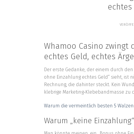
echtes 
VERÖFFE
Whamoo Casino zwingt d
echtes Geld, echtes Ärge
Der erste Gedanke, der einem durch den
ohne Einzahlung echtes Geld“ sieht, ist 
Rechnung, die dahinter steckt. Kein Wund
klebrige Marketing‑Klebebandmasse zu 
Warum die vermeintlich besten 5 Walzen S
Warum „keine Einzahlung“ 
Man könnte meinen, ein „Bonus ohne Einza