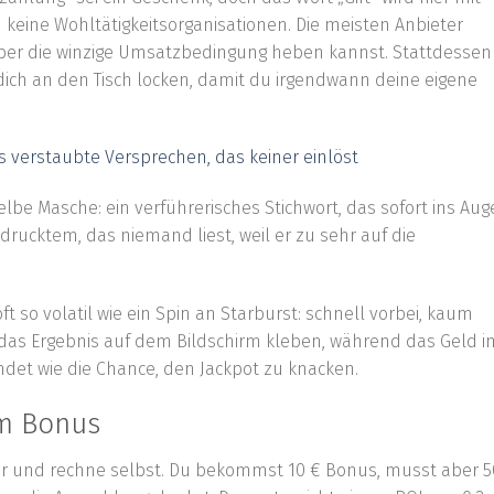
d keine Wohltätigkeitsorganisationen. Die meisten Anbieter
e über die winzige Umsatzbedingung heben kannst. Stattdessen
 dich an den Tisch locken, damit du irgendwann deine eigene
s verstaubte Versprechen, das keiner einlöst
lbe Masche: ein verführerisches Stichwort, das sofort ins Aug
edrucktem, das niemand liest, weil er zu sehr auf die
t so volatil wie ein Spin an Starburst: schnell vorbei, kaum
 das Ergebnis auf dem Bildschirm kleben, während das Geld i
det wie die Chance, den Jackpot zu knacken.
em Bonus
er und rechne selbst. Du bekommst 10 € Bonus, musst aber 5