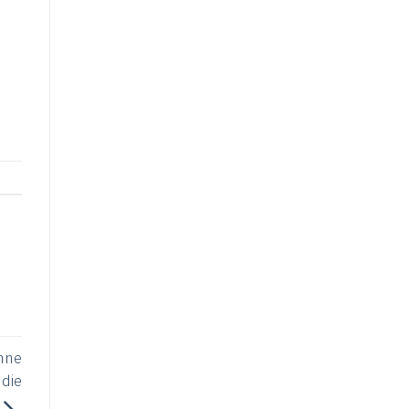
ohne
 die