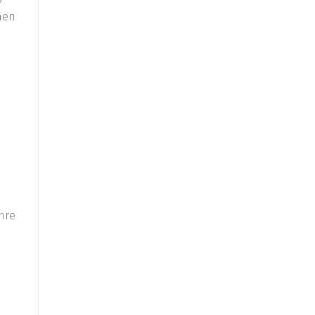
men
e
hre