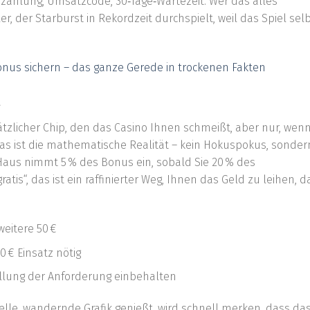
ahlung, Umsatzcode, 30‑Tage‑Wartezeit. Wer das alles
ler, der Starburst in Rekordzeit durchspielt, weil das Spiel sel
onus sichern – das ganze Gerede in trockenen Fakten
t
usätzlicher Chip, den das Casino Ihnen schmeißt, aber nur, wen
 Das ist die mathematische Realität – kein Hokuspokus, sonder
Haus nimmt 5 % des Bonus ein, sobald Sie 20 % des
tis“, das ist ein raffinierter Weg, Ihnen das Geld zu leihen, d
eitere 50 €
 € Einsatz nötig
üllung der Anforderung einbehalten
nelle, wandernde Grafik genießt, wird schnell merken, dass da