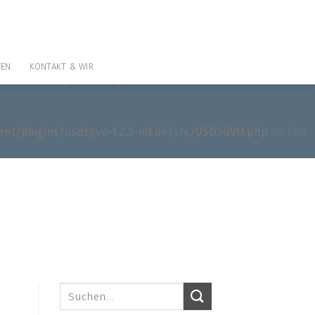
ean/wp-content/plugins/usdsgvo-1.2.3-
ZEN
KONTAKT & WIR
content/plugins/usdsgvo-1.2.3-mf.de/src/USDSGVO.php
on
ent/plugins/usdsgvo-1.2.3-mf.de/src/USDSGVO.php
on line