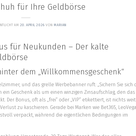
huh für Ihre Geldbörse
NTLICHT AM
20. APRIL 2026
VON
MARIAN
us für Neukunden – Der kalte
eldbörse
hinter dem „Willkommensgeschenk“
pielzimmer, und das grelle Werbebanner ruft: „Sichern Sie sich
um ein Geschenk als um einen winzigen Zinsaufschlag, den das
 Der Bonus, oft als „frei“ oder „VIP“ etikettiert, ist nichts wei
n Verlust zu kaschieren. Gerade bei Marken wie Bet365, LeoVeg
tvoll verpackt, während die eigentlichen Bedingungen im