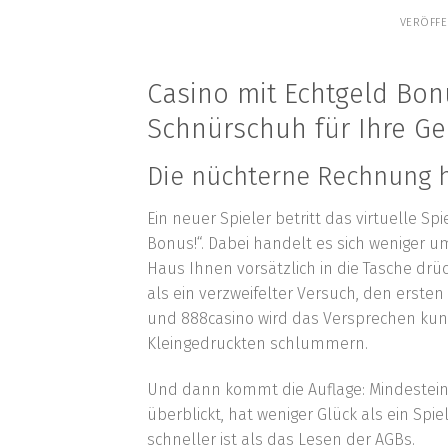
VERÖFFE
Casino mit Echtgeld Bon
Schnürschuh für Ihre G
Die nüchterne Rechnung 
Ein neuer Spieler betritt das virtuelle S
Bonus!“. Dabei handelt es sich weniger 
Haus Ihnen vorsätzlich in die Tasche drückt.
als ein verzweifelter Versuch, den erste
und 888casino wird das Versprechen kuns
Kleingedruckten schlummern.
Und dann kommt die Auflage: Mindesteinz
überblickt, hat weniger Glück als ein Spie
schneller ist als das Lesen der AGBs.