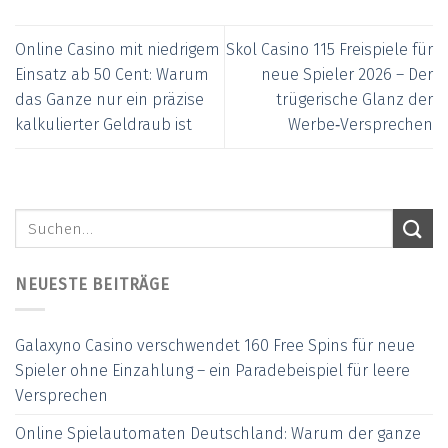
Online Casino mit niedrigem
Skol Casino 115 Freispiele für
Einsatz ab 50 Cent: Warum
neue Spieler 2026 – Der
das Ganze nur ein präzise
trügerische Glanz der
kalkulierter Geldraub ist
Werbe‑Versprechen
NEUESTE BEITRÄGE
Galaxyno Casino verschwendet 160 Free Spins für neue
Spieler ohne Einzahlung – ein Paradebeispiel für leere
Versprechen
Online Spielautomaten Deutschland: Warum der ganze