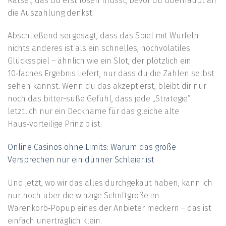
Rätsel, das du erst lösen musst, bevor du überhaupt an
die Auszahlung denkst.
Abschließend sei gesagt, dass das Spiel mit Würfeln
nichts anderes ist als ein schnelles, hochvolatiles
Glücksspiel – ähnlich wie ein Slot, der plötzlich ein
10‑faches Ergebnis liefert, nur dass du die Zahlen selbst
sehen kannst. Wenn du das akzeptierst, bleibt dir nur
noch das bitter-süße Gefühl, dass jede „Strategie“
letztlich nur ein Deckname für das gleiche alte
Haus‑vorteilige Prinzip ist.
Online Casinos ohne Limits: Warum das große
Versprechen nur ein dünner Schleier ist
Und jetzt, wo wir das alles durchgekaut haben, kann ich
nur noch über die winzige Schriftgröße im
Warenkorb‑Popup eines der Anbieter meckern – das ist
einfach unerträglich klein.