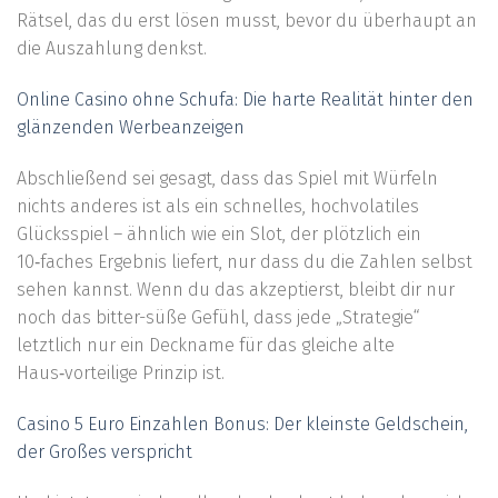
Rätsel, das du erst lösen musst, bevor du überhaupt an
die Auszahlung denkst.
Online Casino ohne Schufa: Die harte Realität hinter den
glänzenden Werbeanzeigen
Abschließend sei gesagt, dass das Spiel mit Würfeln
nichts anderes ist als ein schnelles, hochvolatiles
Glücksspiel – ähnlich wie ein Slot, der plötzlich ein
10‑faches Ergebnis liefert, nur dass du die Zahlen selbst
sehen kannst. Wenn du das akzeptierst, bleibt dir nur
noch das bitter-süße Gefühl, dass jede „Strategie“
letztlich nur ein Deckname für das gleiche alte
Haus‑vorteilige Prinzip ist.
Casino 5 Euro Einzahlen Bonus: Der kleinste Geldschein,
der Großes verspricht