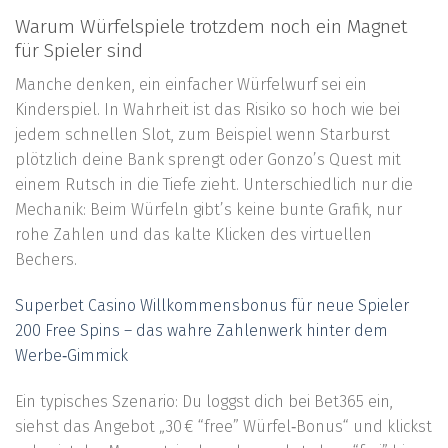
Warum Würfelspiele trotzdem noch ein Magnet
für Spieler sind
Manche denken, ein einfacher Würfelwurf sei ein
Kinderspiel. In Wahrheit ist das Risiko so hoch wie bei
jedem schnellen Slot, zum Beispiel wenn Starburst
plötzlich deine Bank sprengt oder Gonzo’s Quest mit
einem Rutsch in die Tiefe zieht. Unterschiedlich nur die
Mechanik: Beim Würfeln gibt’s keine bunte Grafik, nur
rohe Zahlen und das kalte Klicken des virtuellen
Bechers.
Superbet Casino Willkommensbonus für neue Spieler
200 Free Spins – das wahre Zahlenwerk hinter dem
Werbe‑Gimmick
Ein typisches Szenario: Du loggst dich bei Bet365 ein,
siehst das Angebot „30 € “free” Würfel‑Bonus“ und klickst