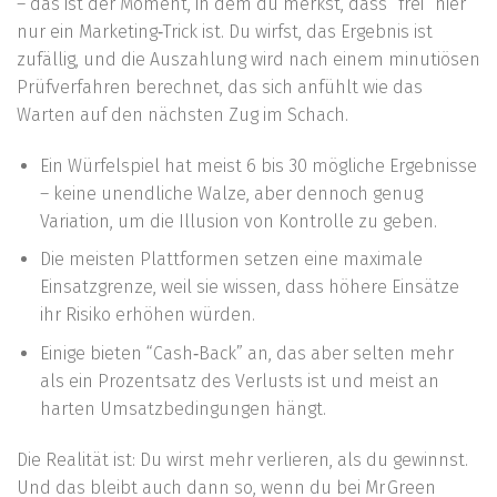
– das ist der Moment, in dem du merkst, dass “frei” hier
nur ein Marketing‑Trick ist. Du wirfst, das Ergebnis ist
zufällig, und die Auszahlung wird nach einem minutiösen
Prüfverfahren berechnet, das sich anfühlt wie das
Warten auf den nächsten Zug im Schach.
Ein Würfelspiel hat meist 6 bis 30 mögliche Ergebnisse
– keine unendliche Walze, aber dennoch genug
Variation, um die Illusion von Kontrolle zu geben.
Die meisten Plattformen setzen eine maximale
Einsatzgrenze, weil sie wissen, dass höhere Einsätze
ihr Risiko erhöhen würden.
Einige bieten “Cash‑Back” an, das aber selten mehr
als ein Prozentsatz des Verlusts ist und meist an
harten Umsatzbedingungen hängt.
Die Realität ist: Du wirst mehr verlieren, als du gewinnst.
Und das bleibt auch dann so, wenn du bei Mr Green