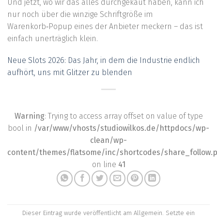
Und jetzt, wo wir das alles durchgekaut haben, kann ich
nur noch über die winzige Schriftgröße im
Warenkorb‑Popup eines der Anbieter meckern – das ist
einfach unerträglich klein.
Neue Slots 2026: Das Jahr, in dem die Industrie endlich
aufhört, uns mit Glitzer zu blenden
Warning
: Trying to access array offset on value of type
bool in
/var/www/vhosts/studiowilkos.de/httpdocs/wp-
clean/wp-
content/themes/flatsome/inc/shortcodes/share_follow.
on line
41
Dieser Eintrag wurde veröffentlicht am Allgemein. Setzte ein