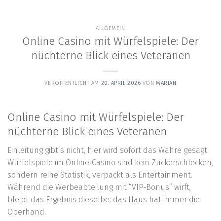
content
ALLGEMEIN
Online Casino mit Würfelspiele: Der
nüchterne Blick eines Veteranen
VERÖFFENTLICHT AM
20. APRIL 2026
VON
MARIAN
Online Casino mit Würfelspiele: Der
nüchterne Blick eines Veteranen
Einleitung gibt’s nicht, hier wird sofort das Wahre gesagt:
Würfelspiele im Online‑Casino sind kein Zuckerschlecken,
sondern reine Statistik, verpackt als Entertainment.
Während die Werbeabteilung mit “VIP‑Bonus” wirft,
bleibt das Ergebnis dieselbe: das Haus hat immer die
Oberhand.