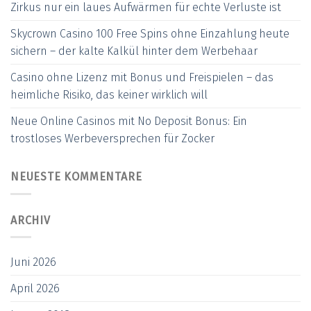
Zirkus nur ein laues Aufwärmen für echte Verluste ist
Skycrown Casino 100 Free Spins ohne Einzahlung heute
sichern – der kalte Kalkül hinter dem Werbehaar
Casino ohne Lizenz mit Bonus und Freispielen – das
heimliche Risiko, das keiner wirklich will
Neue Online Casinos mit No Deposit Bonus: Ein
trostloses Werbeversprechen für Zocker
NEUESTE KOMMENTARE
ARCHIV
Juni 2026
April 2026