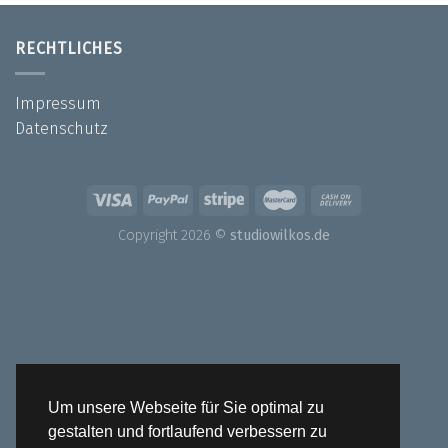
RECHTLICHES
Impressum
Datenschutz
Copyright 2026 ©
studiowilkos.de
Um unsere Webseite für Sie optimal zu
gestalten und fortlaufend verbessern zu