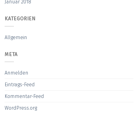
Januar 2018
KATEGORIEN
Allgemein
META
Anmelden
Eintrags-Feed
Kommentar-Feed
WordPress.org