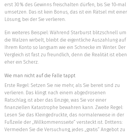
erst 30 % des Gewinns freischalten dürfen, bis Sie 10‑mal
umsetzen. Das ist kein Bonus, das ist ein Rätsel mit einer
Lösung, bei der Sie verlieren.
Ein weiteres Beispiel: Während Starburst blitzschnell um
die Walzen wirbelt, bleibt die eigentliche Auszahlung auf
Ihrem Konto so langsam wie ein Schnecke im Winter. Der
Vergleich ist fast zu freundlich, denn die Realität ist eben
eher ein Scherz.
Wie man nicht auf die Falle tappt
Erste Regel: Setzen Sie nie mehr, als Sie bereit sind zu
verlieren. Das klingt nach einem abgedrosenen
Ratschlag, ist aber das Einzige, was Sie vor einer
finanziellen Katastrophe bewahren kann. Zweite Regel:
Lesen Sie das Kleingedruckte, das normalerweise in der
Fußzeile der „Willkommensseite“ versteckt ist. Drittens:
Vermeiden Sie die Versuchung, jedes „gratis“ Angebot zu