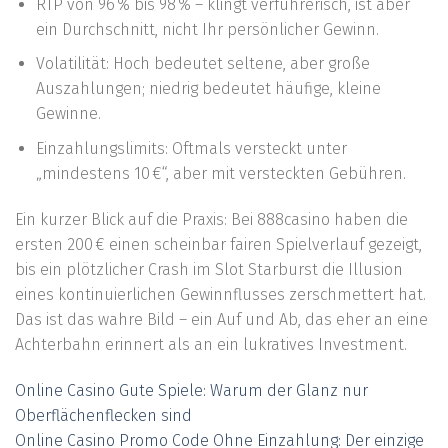
RTP von 96 % bis 98 % – klingt verführerisch, ist aber
ein Durchschnitt, nicht Ihr persönlicher Gewinn.
Volatilität: Hoch bedeutet seltene, aber große
Auszahlungen; niedrig bedeutet häufige, kleine
Gewinne.
Einzahlungslimits: Oftmals versteckt unter
„mindestens 10 €“, aber mit versteckten Gebühren.
Ein kurzer Blick auf die Praxis: Bei 888casino haben die
ersten 200 € einen scheinbar fairen Spielverlauf gezeigt,
bis ein plötzlicher Crash im Slot Starburst die Illusion
eines kontinuierlichen Gewinnflusses zerschmettert hat.
Das ist das wahre Bild – ein Auf und Ab, das eher an eine
Achterbahn erinnert als an ein lukratives Investment.
Online Casino Gute Spiele: Warum der Glanz nur
Oberflächenflecken sind
Online Casino Promo Code Ohne Einzahlung: Der einzige