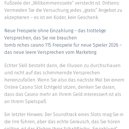
Fußzeile der „Willkommensseite“ versteckt ist. Drittens:
Vermeiden Sie die Versuchung, jedes „gratis“ Angebot zu
akzeptieren – es ist ein Köder, kein Geschenk.
Neue Freispiele ohne Einzahlung – das trottelige
Versprechen, das Sie nie brauchen
tomb riches casino 115 Freispiele für neue Spieler 2026 –
das neue leere Versprechen vom Marketing
Echter Skill besteht darin, die Illusion zu durchschauen
und nicht auf das schimmernde Versprechen
hereinzufallen. Wenn Sie also das nächste Mal bei einem
Online Casino Slot Echtgeld sitzen, denken Sie daran,
dass das Casino mehr an Ihrem Geld interessiert ist als
an Ihrem Spielspaß.
Ein letzter Hinweis: Der Soundtrack eines Slots mag Sie in
die Irre führen, aber das echte Geräusch, das Sie hören
sollten, ist das Klicken Ihrer Schaltfläche „Einzahlung“,