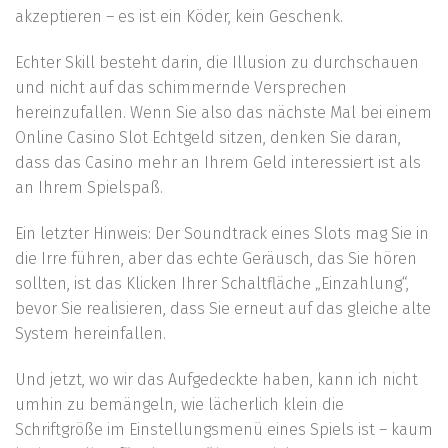
akzeptieren – es ist ein Köder, kein Geschenk.
Echter Skill besteht darin, die Illusion zu durchschauen
und nicht auf das schimmernde Versprechen
hereinzufallen. Wenn Sie also das nächste Mal bei einem
Online Casino Slot Echtgeld sitzen, denken Sie daran,
dass das Casino mehr an Ihrem Geld interessiert ist als
an Ihrem Spielspaß.
Ein letzter Hinweis: Der Soundtrack eines Slots mag Sie in
die Irre führen, aber das echte Geräusch, das Sie hören
sollten, ist das Klicken Ihrer Schaltfläche „Einzahlung“,
bevor Sie realisieren, dass Sie erneut auf das gleiche alte
System hereinfallen.
Und jetzt, wo wir das Aufgedeckte haben, kann ich nicht
umhin zu bemängeln, wie lächerlich klein die
Schriftgröße im Einstellungsmenü eines Spiels ist – kaum