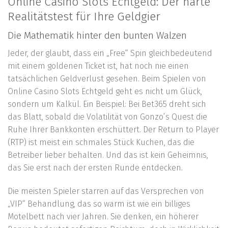
Online Casino Slots Echtgeld: Der harte
Realitätstest für Ihre Geldgier
Die Mathematik hinter den bunten Walzen
Jeder, der glaubt, dass ein „Free“ Spin gleichbedeutend
mit einem goldenen Ticket ist, hat noch nie einen
tatsächlichen Geldverlust gesehen. Beim Spielen von
Online Casino Slots Echtgeld geht es nicht um Glück,
sondern um Kalkül. Ein Beispiel: Bei Bet365 dreht sich
das Blatt, sobald die Volatilität von Gonzo’s Quest die
Ruhe Ihrer Bankkonten erschüttert. Der Return to Player
(RTP) ist meist ein schmales Stück Kuchen, das die
Betreiber lieber behalten. Und das ist kein Geheimnis,
das Sie erst nach der ersten Runde entdecken.
Die meisten Spieler starren auf das Versprechen von
„VIP“ Behandlung, das so warm ist wie ein billiges
Motelbett nach vier Jahren. Sie denken, ein höherer