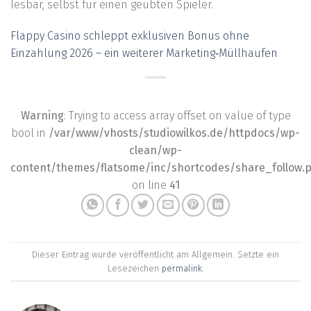
lesbar, selbst für einen geübten Spieler.
Flappy Casino schleppt exklusiven Bonus ohne
Einzahlung 2026 – ein weiterer Marketing‑Müllhaufen
Warning
: Trying to access array offset on value of type
bool in
/var/www/vhosts/studiowilkos.de/httpdocs/wp-
clean/wp-
content/themes/flatsome/inc/shortcodes/share_follow.
on line
41
Dieser Eintrag wurde veröffentlicht am Allgemein. Setzte ein
Lesezeichen
permalink
.