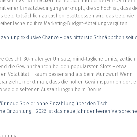
issen das Licht flackert. Bei Bet365 und bei NetEnt‑partnern 
t einer Umsatzbedingung verknüpft, die so hoch ist, dass di
s Geld tatsächlich zu cashen. Stattdessen wird das Geld wie
eiber lächelnd ihre Marketing‑Budget‑Abteilung vergüten.
nzahlung exklusive Chance – das bitterste Schnäppchen seit 
re Gesicht: 30‑maleriger Umsatz, mind‑tägliche Limits, zeitlich
end die Gewinnchancen bei den populärsten Slots – etwa
chen Volatilität – kaum besser sind als beim Münzwurf. Wenn
eranzieht, merkt man, dass die hohen Gewinnspannen dort e
so wie die seltenen Auszahlungen beim Bonus.
 für neue Spieler ohne Einzahlung über den Tisch
ne Einzahlung – 2026 ist das neue Jahr der leeren Versprech
zahlung