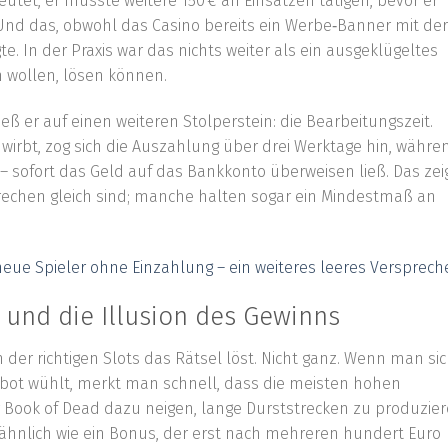
tet, er musste weitere 150 € an Einsätzen tätigen, bevor er
Und das, obwohl das Casino bereits ein Werbe‑Banner mit der
te. In der Praxis war das nichts weiter als ein ausgeklügeltes
en wollen, lösen können.
ieß er auf einen weiteren Stolperstein: die Bearbeitungszeit.
wirbt, zog sich die Auszahlung über drei Werktage hin, währe
– sofort das Geld auf das Bankkonto überweisen ließ. Das zeig
prechen gleich sind; manche halten sogar ein Mindestmaß an
 neue Spieler ohne Einzahlung – ein weiteres leeres Versprec
 und die Illusion des Gewinns
er richtigen Slots das Rätsel löst. Nicht ganz. Wenn man si
ebot wühlt, merkt man schnell, dass die meisten hohen
er Book of Dead dazu neigen, lange Durststrecken zu produzier
t ähnlich wie ein Bonus, der erst nach mehreren hundert Euro