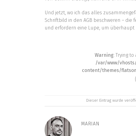
Und jetzt, wo ich das alles zusammengef
Schriftbild in den AGB beschweren – die
und erfordern eine Lupe, um überhaupt 
Warning
: Trying t
/var/www/vhosts/
content/themes/flatso
Dieser Eintrag wurde veröff
MARIAN