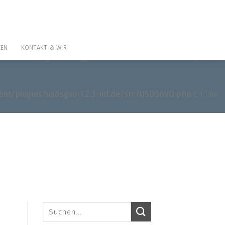
ean/wp-content/plugins/usdsgvo-1.2.3-
ZEN
KONTAKT & WIR
content/plugins/usdsgvo-1.2.3-mf.de/src/USDSGVO.php
on
ent/plugins/usdsgvo-1.2.3-mf.de/src/USDSGVO.php
on line