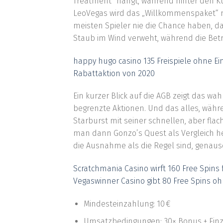
Treatment“ hängt, während hinter den Kul
LeoVegas wird das „Willkommenspaket“ mi
meisten Spieler nie die Chance haben, da
Staub im Wind verweht, während die Betr
happy hugo casino 135 Freispiele ohne Ei
Rabattaktion von 2020
Ein kurzer Blick auf die AGB zeigt das wah
begrenzte Aktionen. Und das alles, währ
Starburst mit seiner schnellen, aber fla
man dann Gonzo’s Quest als Vergleich h
die Ausnahme als die Regel sind, genau
Scratchmania Casino wirft 160 Free Spins
Vegaswinner Casino gibt 80 Free Spins oh
Mindesteinzahlung: 10 €
Umsatzbedingungen: 30× Bonus + Ein