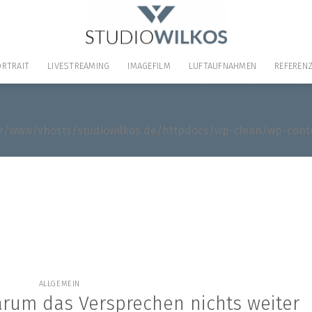
ndlinks in
/var/www/vhosts/studiowilkos.de/httpdocs/wp-cl
RTRAIT
LIVESTREAMING
IMAGEFILM
LUFTAUFNAHMEN
REFEREN
in
/var/www/vhosts/studiowilkos.de/httpdocs/wp-clean/wp-
r/www/vhosts/studiowilkos.de/httpdocs/wp-clean/wp-cont
ALLGEMEIN
arum das Versprechen nichts weiter