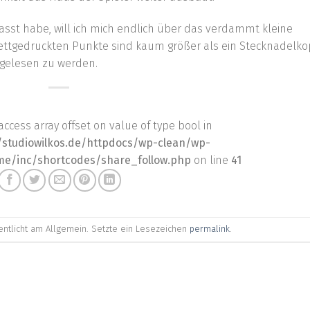
asst habe, will ich mich endlich über das verdammt kleine
 fettgedruckten Punkte sind kaum größer als ein Stecknadelko
gelesen zu werden.
o access array offset on value of type bool in
studiowilkos.de/httpdocs/wp-clean/wp-
me/inc/shortcodes/share_follow.php
on line
41
entlicht am Allgemein. Setzte ein Lesezeichen
permalink
.