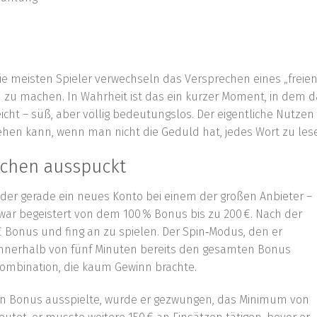
 Die meisten Spieler verwechseln das Versprechen eines „freie
d zu machen. In Wahrheit ist das ein kurzer Moment, in dem 
icht – süß, aber völlig bedeutungslos. Der eigentliche Nutzen
ehen kann, wenn man nicht die Geduld hat, jedes Wort zu les
echen ausspuckt
 der gerade ein neues Konto bei einem der großen Anbieter –
r war begeistert von dem 100 % Bonus bis zu 200 €. Nach der
€ Bonus und fing an zu spielen. Der Spin‑Modus, den er
r innerhalb von fünf Minuten bereits den gesamten Bonus
Kombination, die kaum Gewinn brachte.
den Bonus ausspielte, wurde er gezwungen, das Minimum von